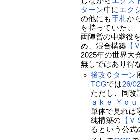
しながら
エクス
ターン
中に
エク
の他にも
手札
か
を持っていた。
両陣営の中継役
め、混合構築
【
2025年の世界大会
無しではあり得
後攻
０
ターン
TCG
では
26/0
ただし、同改
ａｋｅ Ｙｏｕ
単体で見れば
純構築の
【Ｖ
るという公式