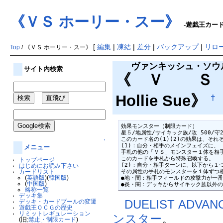
《ＶＳ ホーリー・スー》
-遊戯王カードW
[
編集
|
凍結
|
差分
|
バックアップ
|
リロ
Top
/ 《ＶＳ ホーリー・スー》
ヴァンキッシュ・ソウ
サイト内検索
《
ＶＳ
Hollie Sue》
†
効果モンスター（制限カード）

星５/地属性/サイキック族/攻 500/守22
このカード名の(1)(2)の効果は、そ
↑
(1)：自分・相手のメインフェイズに、

メニュー
手札の他の「ＶＳ」モンスター１体を相手
このカードを手札から特殊召喚する。

トップページ
(2)：自分・相手ターンに、以下から１つ
はじめにお読み下さい
その属性の手札のモンスターを１体ずつ相
カードリスト
(
英語版
)(
韓国版
)
●地・闇：相手フィールドの攻撃力が一番
(
中国版
)
●炎・闇：デッキからサイキック族以外
略称一覧
デッキ集
DUELIST ADVAN
デッキ・カードプールの変遷
遊戯王ＯＣＧの歴史
リミットレギュレーション
ンスター
。
(旧:
禁止・制限カード
)