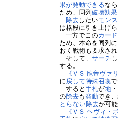
果が発動できる
なら
ため、同列
破壊
効果
除去
したい
モンス
は格段に引き上げら
一方でこの
カード
ため、本命を同列に
おく戦術も要求され
そして、
サーチ
し
する。
《ＶＳ 龍帝ヴァ
に
戻して
特殊召喚
で
すると
手札
が
地
・
の
除去
も
発動
でき、
とらない
除去
が可能
《ＶＳ ヘヴィ・