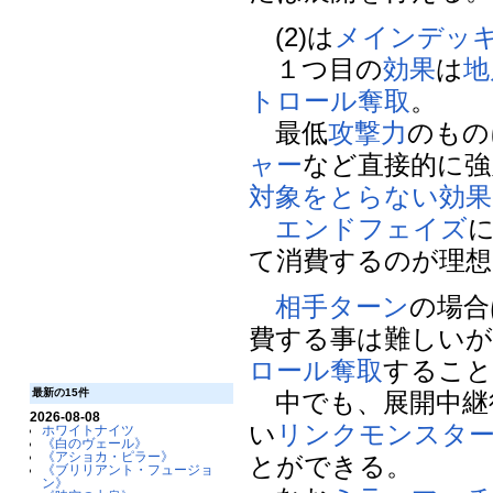
(2)は
メインデッ
１つ目の
効果
は
地
トロール奪取
。
最低
攻撃力
のもの
ャー
など直接的に強
対象をとらない効果
エンドフェイズ
て消費するのが理想
相手
ターン
の場合
費する事は難しいが
ロール奪取
するこ
最新の15件
中でも、展開中継
2026-08-08
い
リンクモンスタ
ホワイトナイツ
《白のヴェール》
《アショカ・ピラー》
とができる。
《ブリリアント・フュージョ
ン》