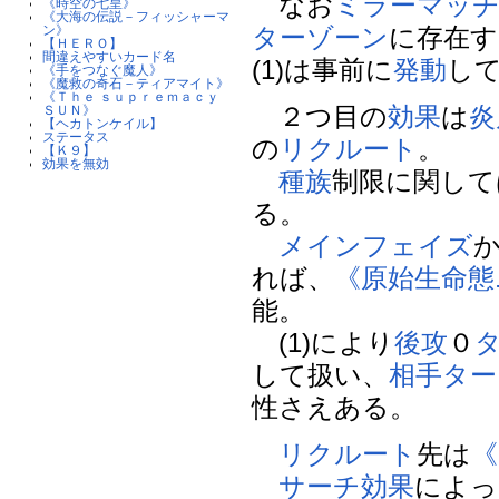
なお
ミラーマッ
《時空の七皇》
《大海の伝説－フィッシャーマ
ターゾーン
に存在
ン》
【ＨＥＲＯ】
間違えやすいカード名
(1)は事前に
発動
し
《手をつなぐ魔人》
《魔救の奇石－ティアマイト》
《Ｔｈｅ ｓｕｐｒｅｍａｃｙ
２つ目の
効果
は
炎
ＳＵＮ》
【ヘカトンケイル】
ステータス
の
リクルート
。
【Ｋ９】
効果を無効
種族
制限に関して
る。
メインフェイズ
れば、
《原始生命態
能。
(1)により
後攻
０
して扱い、
相手
ター
性さえある。
リクルート
先は
《
サーチ
効果
によっ