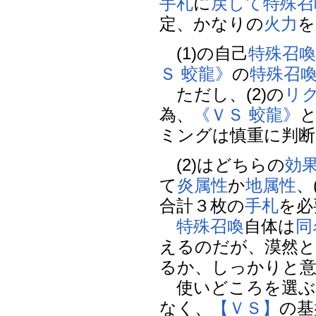
手札
に
戻して
特殊召
定、かなりの
火力
を
(1)の自己
特殊召
Ｓ 蛟龍》
の
特殊召
ただし、(2)の
リ
為、
《ＶＳ 蛟龍》
ミングは慎重に判断
(2)はどちらの
効
て
炎属性
か
地属性
、
合計３枚の
手札
を必
特殊召喚
自体は
同
えるのだが、漠然
るか、しっかりと
使いどころを選ぶ
なく、
【ＶＳ】
の基