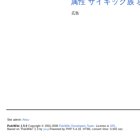
属性
サイキック族
広告
Site admin:
Aitsu
PukiWiki 1.5.0
Copyright © 2001-2006
PukiWiki Developers Team
. License is
GPL
.
Based on "PukiWiki" 1.3 by
yu-ji
.Powered by PHP 5.4.16. HTML convert time: 0.002 sec.