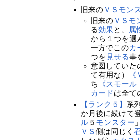
旧来の
ＶＳ
モン
旧来の
ＶＳ
モ
る
効果
と、
属
から１つを選
一方でこの
カ
つを
見せる
事
意図していた
て有用な）
《
ち
《スモール
カード
は全て
【ランク５】
系
か月後に続けて
ル
５
モンスター
ＶＳ
側は同じく