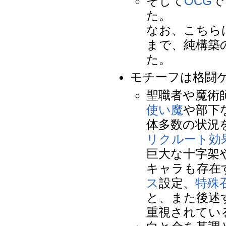
そして
OCG
で
た。
なお、こちら
まで、純構築
た。
モチーフは格闘
聖職者や魔術
使い魔
や部下
体多数の状況
リクルート
効
巨大な十字架
キャラも存在
ス
設定、
特殊
と、また後述
重視されてい