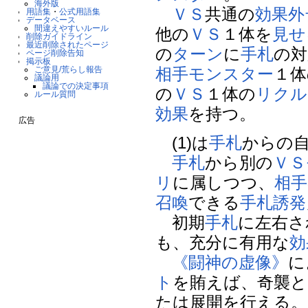
海外版
ＶＳ
共通の
効果外
用語集
・
公式用語集
データベース
間違えやすいルール
他の
ＶＳ
１体を
見せ
削除ガイドライン
最近削除されたページ
の
ターン
に
手札
の対
ページ削除告知
掲示板
ご意見/荒らし報告
相手
モンスター
１体
議論用
議論での決定事項
の
ＶＳ
１体の
リクル
ルール質問
効果
を持つ。
広告
(1)は
手札
からの
手札
から別の
ＶＳ
リ
に属しつつ、
相手
召喚
できる
手札誘発
初期
手札
に左右さ
も、充分に有用な
効
《闘神の虚像》
に
ト
を賄えば、奇襲と
たは展開を行える。