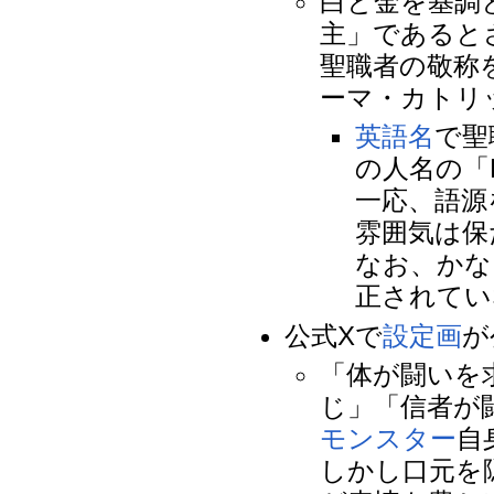
白と金を基調
主」であると
聖職者の敬称を意
ーマ・カトリ
英語名
で聖
の人名の「H
一応、語源
雰囲気は保
なお、かな
正されてい
公式Xで
設定画
が
「体が闘いを
じ」「信者が
モンスター
自
しかし口元を