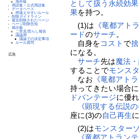
として扱う
永続効果
海外版
用語集
・
公式用語集
データベース
果
を持つ。
間違えやすいルール
削除ガイドライン
最近削除されたページ
(1)は
《竜都アト
ページ削除告知
掲示板
ご意見/荒らし報告
ード
の
サーチ
。
議論用
議論での決定事項
自身を
コスト
で
捨
ルール質問
になる。
広告
サーチ
先は
魔法・
することで
モンス
なお
《竜都アトラ
持ってきたい場合
ドバンテージ
に優
《顕現する伝説の
座に(3)の
自己再生
(2)は
モンスター
《竜都アトランテ