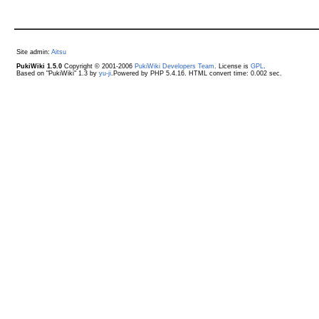
Site admin:
Aitsu
PukiWiki 1.5.0
Copyright © 2001-2006
PukiWiki Developers Team
. License is
GPL
.
Based on "PukiWiki" 1.3 by
yu-ji
.Powered by PHP 5.4.16. HTML convert time: 0.002 sec.