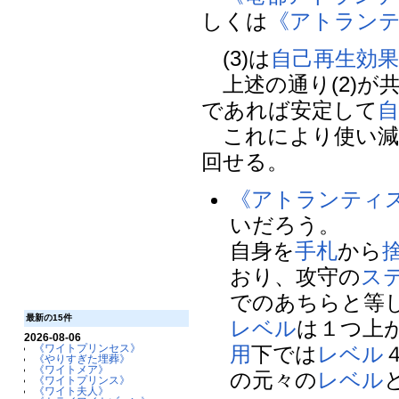
しくは
《アトラン
(3)は
自己再生
効
上述の通り(2)が
であれば安定して
これにより使い減
回せる。
《アトランティ
いだろう。
自身を
手札
から
おり、攻守の
ス
でのあちらと等
最新の15件
レベル
は１つ上
2026-08-06
用
下では
レベル
《ワイトプリンセス》
《やりすぎた埋葬》
《ワイトメア》
の元々の
レベル
《ワイトプリンス》
《ワイト夫人》