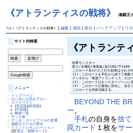
《アトランティスの戦将》
-遊戯王カ
[
編集
|
凍結
|
差分
|
バックアップ
|
リロ
Top
/ 《アトランティスの戦将》
サイト内検索
《アトランテ
効果モンスター

星５/水属性/海竜族/攻2100/守1400

このカード名の(1)(3)の効果はそれぞ
(1)：このカードを手札から捨てて発動で
デッキから「竜都アトランティス」のカー
(2)：このカードはモンスターゾーンに
↑
(3)：このカードが墓地に存在し、自分
メニュー
このカードを特殊召喚する。
トップページ
はじめにお読み下さい
BEYOND THE BR
カードリスト
(
英語版
)(
韓国版
)
ー
。
(
中国版
)
略称一覧
デッキ集
手札
の自身を
捨て
デッキ・カードプールの変遷
遊戯王ＯＣＧの歴史
罠カード
１枚を
サー
リミットレギュレーション
(旧:
禁止・制限カード
)