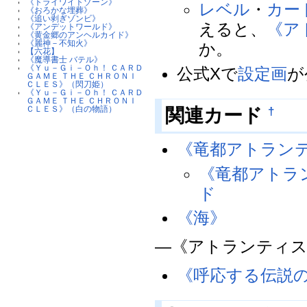
《トライワイトゾーン》
レベル
・
カー
《おろかな埋葬》
《追い剥ぎゾンビ》
えると、
《ア
《アンデットワールド》
《黄金郷のアンヘルカイド》
《麗神－不知火》
か。
【六花】
《魔導書士 バテル》
《Ｙｕ－Ｇｉ－Ｏｈ！ ＣＡＲＤ
公式Xで
設定画
が
ＧＡＭＥ ＴＨＥ ＣＨＲＯＮＩ
ＣＬＥＳ》（閃刀姫）
《Ｙｕ－Ｇｉ－Ｏｈ！ ＣＡＲＤ
ＧＡＭＥ ＴＨＥ ＣＨＲＯＮＩ
ＣＬＥＳ》（白の物語）
関連カード
†
《竜都アトラン
《竜都アトラ
ド
《海》
―《アトランティス
《呼応する伝説