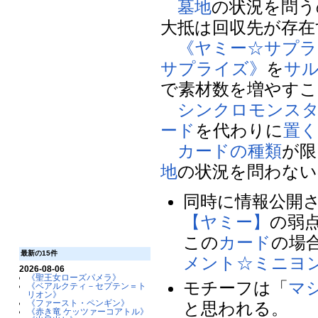
墓地
の状況を問う
大抵は回収先が存在
《ヤミー☆サプラ
サプライズ》
を
サ
で素材数を増やす
シンクロモンス
ード
を代わりに
置
カードの種類
が限
地
の状況を問わない
同時に情報公開
【ヤミー】
の弱
この
カード
の場
最新の15件
メント☆ミニヨ
2026-08-06
《聖王女ローズパメラ》
モチーフは「
マ
《ベアルクティ－セプテン＝ト
リオン》
《ファースト・ペンギン》
と思われる。
《赤き竜 ケッツァーコアトル》