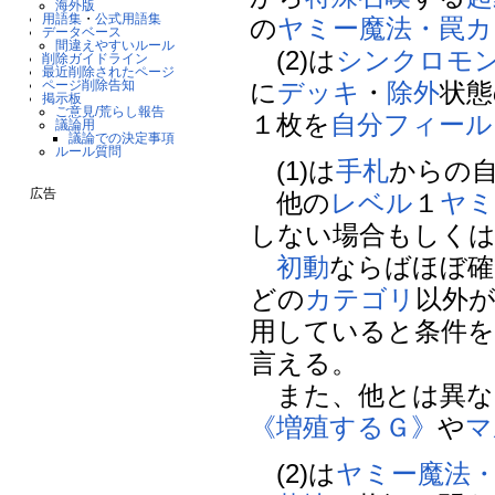
海外版
用語集
・
公式用語集
の
ヤミー
魔法・罠カ
データベース
間違えやすいルール
(2)は
シンクロモ
削除ガイドライン
最近削除されたページ
に
デッキ
・
除外
状態
ページ削除告知
掲示板
ご意見/荒らし報告
１枚を
自分
フィール
議論用
議論での決定事項
ルール質問
(1)は
手札
からの
広告
他の
レベル
１
ヤミ
しない場合もしく
初動
ならばほぼ確
どの
カテゴリ
以外
用していると条件を
言える。
また、他とは異な
《増殖するＧ》
や
マ
(2)は
ヤミー
魔法