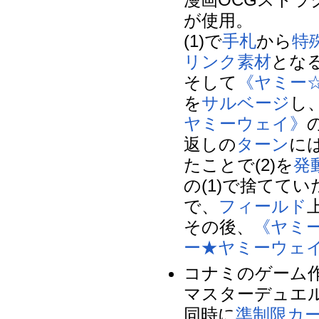
が使用。
(1)で
手札
から
特
リンク素材
とな
そして
《ヤミー
を
サルベージ
し
ヤミーウェイ》
返しの
ターン
に
たことで(2)を
発
の(1)で捨てて
で、
フィールド
その後、
《ヤミ
ー★ヤミーウェ
コナミのゲーム
マスターデュエ
同時に
準制限カ