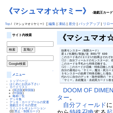
《マシュマオ☆ヤミー》
-遊戯王カードW
[
編集
|
凍結
|
差分
|
バックアップ
|
リロ
Top
/ 《マシュマオ☆ヤミー》
サイト内検索
《マシュマオ☆ヤ
効果モンスター（制限カード）

星１/光属性/獣族/攻 800/守 600

このカード名の(1)(2)の効果はそれぞ
(1)：自分フィールドのモンスターが、
このカードを手札から特殊召喚する。

(2)：このカードが召喚・特殊召喚した場
自分の墓地から「ヤミー」魔法・罠カード
↑
Ｓモンスターの効果で特殊召喚した場合、
メニュー
代わりに自分のデッキ・除外状態の「ヤミ
「ヤミー」永続魔法・永続罠カード１枚
トップページ
はじめにお読み下さい
カードリスト
DOOM OF DIME
(
英語版
)(
韓国版
)
(
中国版
)
ター
。
略称一覧
デッキ集
デッキ・カードプールの変遷
自分
フィールド
に
遊戯王ＯＣＧの歴史
リミットレギュレーション
から
特殊召喚
する
起
(旧:
禁止・制限カード
)