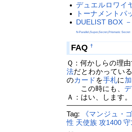
デュエルロワイヤル
トーナメントパック2
DUELIST BOX 
N-Parallel
,
Super
,
Secret
,
Prismatic Secret
†
FAQ
Ｑ：何かしらの理由
法
だとわかってい
の
カード
を
手札
に
加
この時にも、
デ
Ａ：はい、します。(10
Tag:
《マンジュ・
性
天使族
攻1400
守