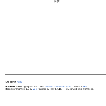
広告
Site admin:
Aitsu
PukiWiki 1.5.0
Copyright © 2001-2006
PukiWiki Developers Team
. License is
GPL
.
Based on "PukiWiki" 1.3 by
yu-ji
.Powered by PHP 5.4.16. HTML convert time: 0.002 sec.