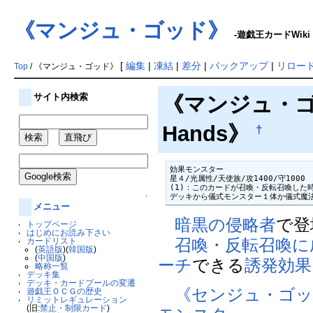
《マンジュ・ゴッド》
-遊戯王カードWiki
[
編集
|
凍結
|
差分
|
バックアップ
|
リロー
Top
/ 《マンジュ・ゴッド》
サイト内検索
《マンジュ・ゴッド/
Hands》
†
効果モンスター

星４/光属性/天使族/攻1400/守1000

(1)：このカードが召喚・反転召喚した時
デッキから儀式モンスター１体か儀式魔
↑
メニュー
暗黒の侵略者
で登
トップページ
はじめにお読み下さい
召喚・反転召喚に
カードリスト
(
英語版
)(
韓国版
)
(
中国版
)
ーチ
できる
誘発効果
略称一覧
デッキ集
デッキ・カードプールの変遷
《センジュ・ゴッ
遊戯王ＯＣＧの歴史
リミットレギュレーション
(旧:
禁止・制限カード
)