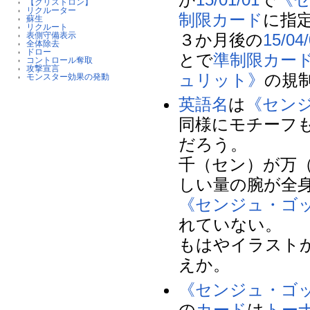
【クリストロン】
リクルーター
制限カード
に指
蘇生
リクルート
３か月後の
15/04
表側守備表示
全体除去
ドロー
とで
準制限カー
コントロール奪取
攻撃宣言
ュリット》
の規
モンスター効果の発動
英語名
は
《セン
同様にモチーフ
だろう。
千（セン）が万
しい量の腕が全
《センジュ・ゴ
れていない。
もはやイラスト
えか。
《センジュ・ゴ
の
カード
は
トーナ