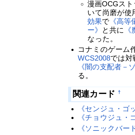
漫画OCGス
いて尚磨が使
効果
で
《高等
ー》
と共に
《
なった。
コナミのゲーム
WCS2008
では対
《闇の支配者－
る。
†
関連カード
《センジュ・ゴ
《チョウジュ・
《ソニックバー