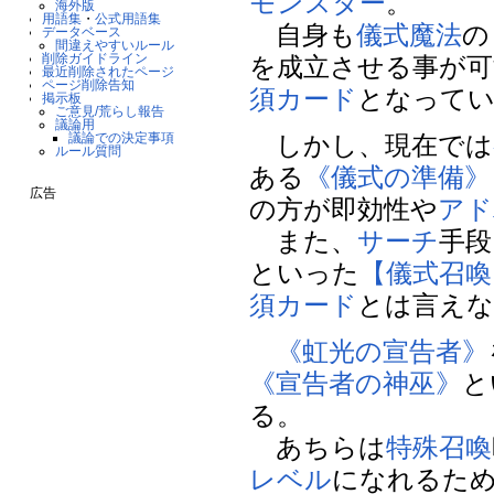
モンスター
。
海外版
用語集
・
公式用語集
自身も
儀式魔法
の
データベース
間違えやすいルール
削除ガイドライン
を成立させる事が可
最近削除されたページ
ページ削除告知
須カード
となって
掲示板
ご意見/荒らし報告
議論用
しかし、現在では
議論での決定事項
ルール質問
ある
《儀式の準備》
広告
の方が即効性や
アド
また、
サーチ
手段
といった
【儀式召喚
須カード
とは言え
《虹光の宣告者》
《宣告者の神巫》
と
る。
あちらは
特殊召喚
レベル
になれるた