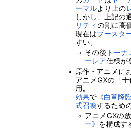
ーマル
より上の
しかし、上記の
リティ
の割に高
現在は
ブースタ
すい。
その後
トーナメ
ーレア
仕様が
原作・アニメに
アニメGXの「十代
用。
効果
で
《白竜降
式召喚
するため
アニメGXの
ー》
を構成す