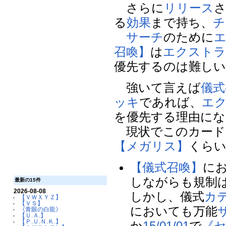
さらに
リリース
る
効果
まで持ち、
チ
サーチ
のために
召喚】
は
エクスト
優先するのは難しい
強いて言えば
儀式
ッキ
であれば、
エ
を優先する理由にな
現状でこのカード
【メガリス】
くら
【儀式召喚】
に
しながらも規制
最新の15件
2026-08-08
しかし、儀式
カ
【ＶＷＸＹＺ】
【ＶＳ】
においても万能
《青眼の白龍》
【Ｕ.Ａ.】
【Ｐ.Ｕ.Ｎ.Ｋ.】
か
15/01/01
で
《