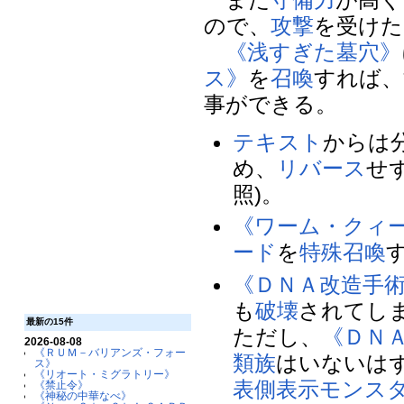
ので、
攻撃
を受けた
《浅すぎた墓穴》
ス》
を
召喚
すれば、
事ができる。
テキスト
からは
め、
リバース
せ
照)。
《ワーム・クィ
ード
を
特殊召喚
《ＤＮＡ改造手
も
破壊
されてし
最新の15件
ただし、
《ＤＮ
2026-08-08
《ＲＵＭ－バリアンズ・フォー
類族
はいないは
ス》
《リオート・ミグラトリー》
表側表示
モンス
《禁止令》
《神秘の中華なべ》