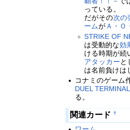
覇者！！－
で
っている。
だがその
次の
ーム
が
Ａ・Ｏ
STRIKE OF 
は受動的な
効
ける時期が続
アタッカー
と
は名前負けは
コナミのゲーム
DUEL TERMINA
る。
†
関連カード
ワーム