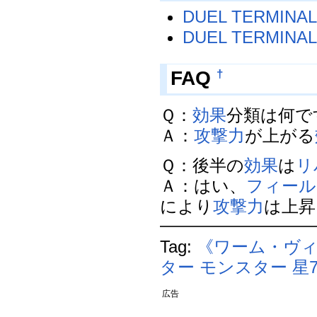
DUEL TERMI
DUEL TERMI
†
FAQ
Ｑ：
効果
分類は何で
Ａ：
攻撃力
が上がる
Ｑ：後半の
効果
は
リ
Ａ：はい、
フィール
により
攻撃力
は上昇し
Tag:
《ワーム・ヴ
ター
モンスター
星
広告