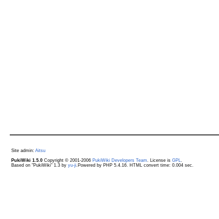
Site admin:
Aitsu
PukiWiki 1.5.0
Copyright © 2001-2006
PukiWiki Developers Team
. License is
GPL
.
Based on "PukiWiki" 1.3 by
yu-ji
.Powered by PHP 5.4.16. HTML convert time: 0.004 sec.