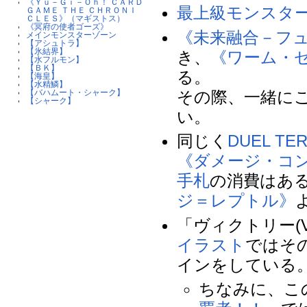
《Ｙｕ－Ｇｉ－Ｏｈ！ ＣＡＲＤ
最上級モンスタ
ＧＡＭＥ ＴＨＥ ＣＨＲＯＮＩ
ＣＬＥＳ》（マギストス）
《冥府の使者ゴーズ》
《未来融合－フ
メインモンスターゾーン
【アシュトラ】
【氷結界】
き、
《ワーム・
【水フルモン】
【ＢＫ】
る。
【海皇】
【水精鱗】
その際、一緒に
【バハムート・シャーク】
【シャーク】
い。
同じく
DUEL T
《ダメージ・コ
手札
の消費はあ
ジ＝レプトル》
「ヴィクトリー(V
イラスト
ではそ
インをしている
ちなみに、こ