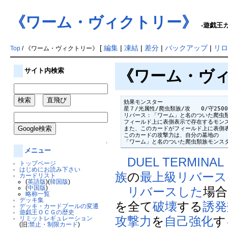
《ワーム・ヴィクトリー》
-遊戯王カ
[
編集
|
凍結
|
差分
|
バックアップ
|
リロ
Top
/ 《ワーム・ヴィクトリー》
サイト内検索
《ワーム・ヴィクト
効果モンスター

星７/光属性/爬虫類族/攻   0/守2500

リバース：「ワーム」と名のついた爬虫類
フィールド上に表側表示で存在するモンス
また、このカードがフィールド上に表側表
このカードの攻撃力は、自分の墓地の

「ワーム」と名のついた爬虫類族モンス
↑
メニュー
DUEL TERMIN
トップページ
はじめにお読み下さい
族
の
最上級
リバース
カードリスト
(
英語版
)(
韓国版
)
(
中国版
)
リバースした
場合
略称一覧
デッキ集
を全て
破壊
する
誘発
デッキ・カードプールの変遷
遊戯王ＯＣＧの歴史
攻撃力
を
自己強化
す
リミットレギュレーション
(旧:
禁止・制限カード
)