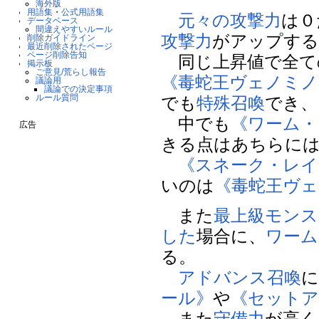
海外版
用語集
・
公式用語集
元々の攻撃力
は０
データベース
間違えやすいルール
攻撃力
がアップする
削除ガイドライン
最近削除されたページ
ページ削除告知
同じ上昇値で全て
掲示板
ご意見/荒らし報告
《毒蛇王ヴェノミノ
議論用
議論での決定事項
ルール質問
でも
特殊召喚
でき、
中でも
《ワーム・
広告
きる点はあちらに
《スネーク・レイ
いのは
《毒蛇王ヴ
また
最上級モンス
した
場合に、
ワーム
る。
アドバンス召喚
ール》
や
《セットア
また
守備力
が高く