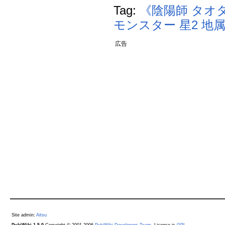
Tag:
《陰陽師 タオ
モンスター
星2
地
広告
Site admin:
Aitsu
PukiWiki 1.5.0
Copyright © 2001-2006
PukiWiki Developers Team
. License is
GPL
.