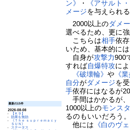
ン》
・
《アサルト・
メージ
を与えられ
2000以上の
ダメ
選べるため、更に強
こちらは
相手
依存
いため、基本的には
自身が
攻撃力
90
すれば
自爆特攻
によ
《破壊輪》
や
《業
自分
が
ダメージ
を受
手
依存にはなるが20
手間はかかるが、
最新の15件
1000以上の
モンス
2026-08-08
【Ｋ９】
るのもいいだろう
効果を無効
《Ｔｈｅ ｓｕｐｒｅｍａｃｙ
他には
《白のヴェ
ＳＵＮ》
ステータス