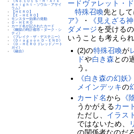
《Ｎｏ.１０１ Ｓ・Ｈ・Ａｒｋ
ードヴァレット・
Ｋｎｉｇｈｔ－ソウル・アサイ
ラム》
特殊召喚
先として
【ＨＥＲＯ】
【Ｅ－ＨＥＲＯ】
ア》
・
《見えざる神
モンスター効果の発動
Ｄ－ＨＥＲＯ
カード名が記されたカード
ダメージ
を受ける
《幽獄の時計都市－ダーク・シ
ティ》
いうことも考えら
《ブレイク・ザ・デステニー》
《Ｄｒａｇｏｏｎ Ｄ－ＥＮＤ》
《Ｄ－ＨＥＲＯ ドレッドノート
ガイ》
(2)の
特殊召喚
が
《融合》
ド
や
白き森
との
う。
《白き森の幻妖
メインデッキ
の
カード名
から
《
うかがえる
カー
ただし、
イラス
ではないため、
の関係者なのだ