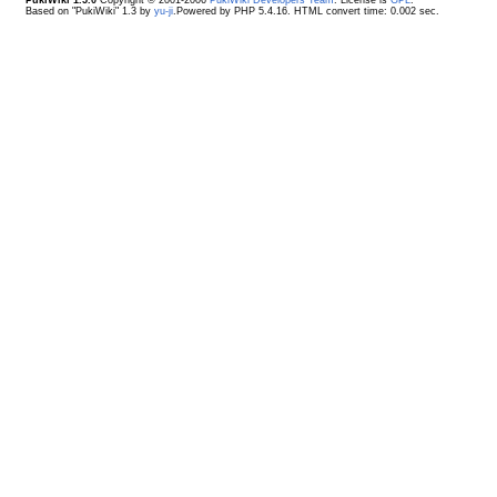
Based on "PukiWiki" 1.3 by
yu-ji
.Powered by PHP 5.4.16. HTML convert time: 0.002 sec.