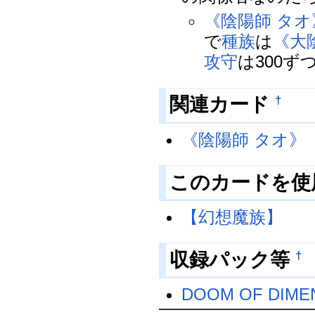
《陰陽師 タオ
で
種族
は
《大
攻
守
は300
関連カード
†
《陰陽師 タオ》
このカードを使
【幻想魔族】
収録パック等
†
DOOM OF DIME