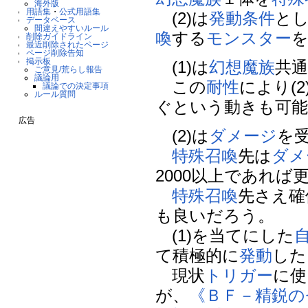
海外版
用語集
・
公式用語集
(2)は
発動条件
と
データベース
間違えやすいルール
喚
する
モンスター
削除ガイドライン
最近削除されたページ
ページ削除告知
掲示板
(1)は
幻想魔族
共
ご意見/荒らし報告
議論用
この
耐性
により(
議論での決定事項
ルール質問
ぐという動きも可能
広告
(2)は
ダメージ
を
特殊召喚
先は
ダメ
2000以上であれば
特殊召喚
先さえ確
も良いだろう。
(1)を当てにした
て積極的に
発動
した
現状
トリガー
に使
が、
《ＢＦ－精鋭の