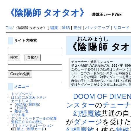
《陰陽師 タオタオ》
-遊戯王カードWiki
[
編集
|
凍結
|
差分
|
バックアップ
|
リロード
Top
/ 《陰陽師 タオタオ》
おんみょうし
サイト内検索
《
陰陽師
タオタオ
チューナー・効果モンスター

星２/地属性/幻想魔族/攻 900/守 600

このカード名の(2)の効果は１ターンに１
(1)：このカードがモンスターと戦闘を
(2)：自分が戦闘・効果でダメージを受け
自分の手札・墓地からレベル３以上の幻想
↑
受けたダメージが２０００以上の場合、
メニュー
トップページ
DOOM OF DIME
はじめにお読み下さい
カードリスト
ンスター
の
チュー
(
英語版
)(
韓国版
)
(
中国版
)
略称一覧
幻想魔族
共通の自
デッキ集
デッキ・カードプールの変遷
が
ダメージ
を受けた
遊戯王ＯＣＧの歴史
リミットレギュレーション
幻想魔族
１体を
特殊
(旧:
禁止・制限カード
)