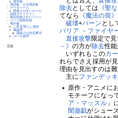
とは言え、
直接攻
海外版
用語集
・
公式用語集
除去
としては
《聖な
データベース
間違えやすいルール
てなら
《魔法の筒》
削除ガイドライン
最近削除されたページ
ページ削除告知
破壊
+
バーン
とし
掲示板
ご意見/荒らし報告
バリア －ファイヤ
議論用
議論での決定事項
ルール質問
直接攻撃
限定で見
－》
の方が
除去
性能
広告
いずれもこの
カ
れらでさえ採用が
理由を見出すのは難
主に
ファンデッ
原作・アニメに
モチーフになっ
ア・マッスル
」
闇遊戯
がシュー