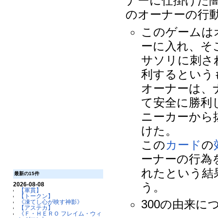
ナーに仕掛けた闇
のオーナーの行
このゲームは
ーに入れ、そ
サソリに刺さ
利するという
オーナーは、
て安全に勝利
ニーカーから
けた。
この
カード
の
ーナーの行為
れたという結
最新の15件
う。
2026-08-08
【軍貫】
【トークン】
300の由来に
《凍てし心が映す神影》
【アステカ】
《Ｆ・ＨＥＲＯ フレイム・ウィ