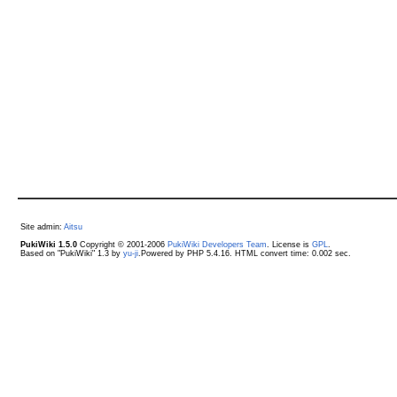
Site admin:
Aitsu
PukiWiki 1.5.0
Copyright © 2001-2006
PukiWiki Developers Team
. License is
GPL
.
Based on "PukiWiki" 1.3 by
yu-ji
.Powered by PHP 5.4.16. HTML convert time: 0.002 sec.