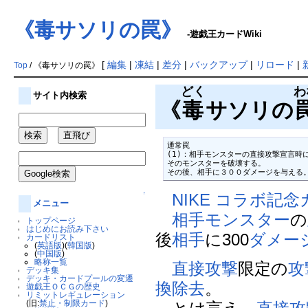
《毒サソリの罠》
-遊戯王カードWiki
[
編集
|
凍結
|
差分
|
バックアップ
|
リロード
|
Top
/ 《毒サソリの罠》
どく
わ
サイト内検索
《
毒
サソリの
通常罠

(1)：相手モンスターの直接攻撃宣言時に
そのモンスターを破壊する。

その後、相手に３００ダメージを与える
↑
NIKE コラボ記
メニュー
相手
モンスター
の
トップページ
はじめにお読み下さい
後
相手
に300
ダメー
カードリスト
(
英語版
)(
韓国版
)
(
中国版
)
略称一覧
直接攻撃
限定の
攻
デッキ集
デッキ・カードプールの変遷
換
除去
。
遊戯王ＯＣＧの歴史
リミットレギュレーション
(旧:
禁止・制限カード
)