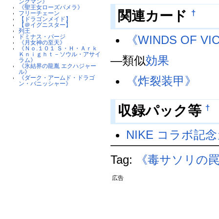
ングマン》
《聖王女ローズパメラ》
関連カード
†
フリーチェーン
【ドラゴンメイド】
【＠イグニスター】
列王
ドミナス・パージ
《WINDS OF VI
《月女神の至天》
《Ｎｏ.１０１ Ｓ・Ｈ・Ａｒｋ
Ｋｎｉｇｈｔ－ソウル・アサイ
―類似
効果
ラム》
《氷結界の龍胤 エクハジャー
ル》
《ダーク・アームド・ドラゴ
《炸裂装甲》
ン・バニッシャー》
収録パック等
†
NIKE コラボ記
Tag:
《毒サソリの
広告