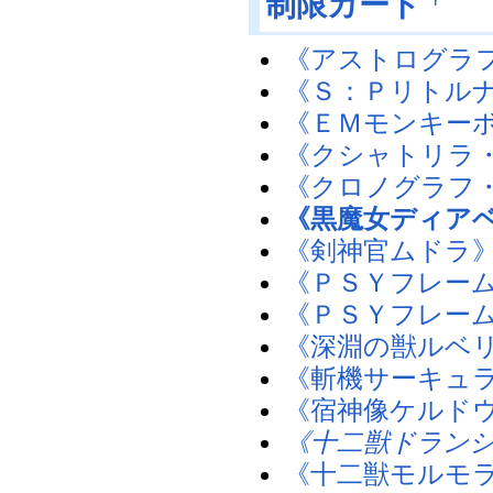
制限カード
《アストログラ
《Ｓ：Ｐリトル
《ＥＭモンキー
《クシャトリラ
《クロノグラフ
《黒魔女ディア
《剣神官ムドラ
《ＰＳＹフレー
《ＰＳＹフレーム
《深淵の獣ルベ
《斬機サーキュ
《宿神像ケルド
《十二獣ドラン
《十二獣モルモ