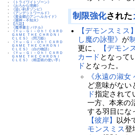
《トライワイトゾーン》
《おろかな埋葬》
《追い剥ぎゾンビ》
《アンデットワールド》
制限強化
された
《黄金郷のアンヘルカイド》
《麗神－不知火》
【六花】
《魔導書士 バテル》
【デモンスミス
《Ｙｕ－Ｇｉ－Ｏｈ！ ＣＡＲＤ
ＧＡＭＥ ＴＨＥ ＣＨＲＯＮＩ
し魔の詠聖》
が
ＣＬＥＳ》（閃刀姫）
《Ｙｕ－Ｇｉ－Ｏｈ！ ＣＡＲＤ
ＧＡＭＥ ＴＨＥ ＣＨＲＯＮＩ
更に、
【デモン
ＣＬＥＳ》（白の物語）
《Ｙｕ－Ｇｉ－Ｏｈ！ ＣＡＲＤ
カード
となって
ＧＡＭＥ ＴＨＥ ＣＨＲＯＮＩ
ＣＬＥＳ》（精霊術の使い手）
ド
となった。
《永遠の淑女
ど意味がない
ド
指定されて
一方、本来の
する羽目にな
【彼岸】
以外
モンスミス
登