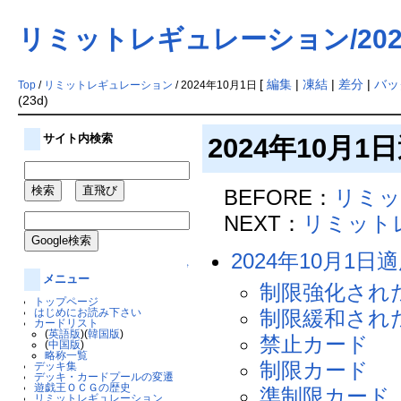
リミットレギュレーション/202
[
編集
|
凍結
|
差分
|
バッ
Top
/
リミットレギュレーション
/ 2024年10月1日
(23d)
サイト内検索
2024年10
BEFORE：
リミッ
NEXT：
リミットレ
2024年10月
↑
メニュー
制限強化され
トップページ
はじめにお読み下さい
制限緩和され
カードリスト
(
英語版
)(
韓国版
)
禁止カード
(
中国版
)
略称一覧
制限カード
デッキ集
デッキ・カードプールの変遷
遊戯王ＯＣＧの歴史
準制限カード
リミットレギュレーション