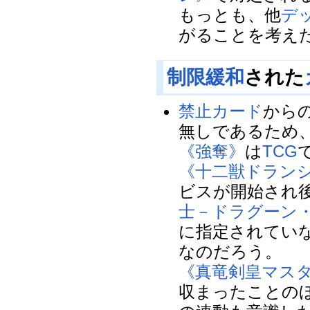
もっとも、他
デ
がることを考え
制限緩和
された
禁止カード
から
無しであるため
《強奪》
は
TCG
《十二獣ドラン
ビスが開始され
士－ドラグーン
に指定されてい
なのだろう。
《真竜剣皇マス
収まったことの