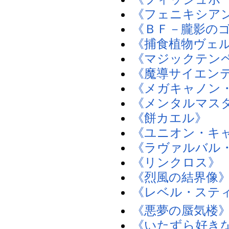
《フェニキシア
《ＢＦ－朧影の
《捕食植物ヴェ
《マジックテン
《魔導サイエン
《メガキャノン
《メンタルマス
《餅カエル》
《ユニオン・キ
《ラヴァルバル
《リンクロス》
《烈風の結界像
《レベル・ステ
《悪夢の蜃気楼
《いたずら好き