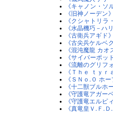
《キャノン・ソ
《旧神ノーデン
《クシャトリラ
《水晶機巧－ハ
《古衛兵アギド
《古尖兵ケルベ
《混沌魔龍 カオ
《サイバーポッ
《流離のグリフ
《Ｔｈｅ ｔｙｒ
《ＳＮｏ.０ ホ
《十二獣ブルホ
《守護竜アガー
《守護竜エルピ
《真竜皇Ｖ.Ｆ.Ｄ