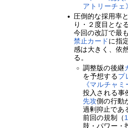
アトリーチェ
圧倒的な採用率
り・２度目とな
今回の改訂で最
禁止カード
に指
感は大きく、依
る。
調整版の後継
を予想する
プ
《マルチャミ
投入される事
先攻
側の行動
過剰抑止であ
前回の規制（
1
肢・パワー・