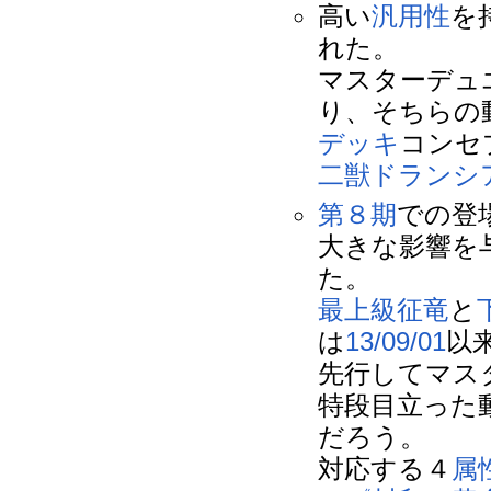
高い
汎用性
を
れた。
マスターデュエ
り、そちらの
デッキ
コンセ
二獣ドランシ
第８期
での登
大きな影響を
た。
最上級
征竜
と
は
13/09/01
以
先行してマス
特段目立った
だろう。
対応する４
属