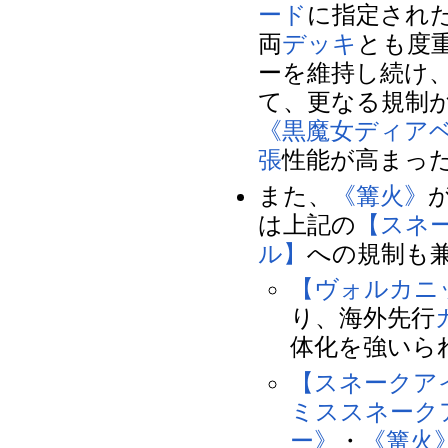
ード
に指定され
両
デッキ
とも度
ーを維持し続け
て、更なる規制
《黒魔女ディア
張
性能が高まっ
また、
《篝火》
は上記の
【スネ
ル】
への規制も
【ヴォルカニ
り、海外先行
体化を強いら
【スネークア
ミススネーク
ー》
・
《篝火