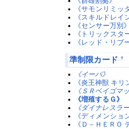
《群雄割拠》
《サモンリミッ
《スキルドレイ
《センサー万別
《トリックスタ
《レッド・リブ
†
準制限カード
《イーバ》
《炎王神獣 キリ
《ＳＲベイゴマ
《増殖するＧ》
《ダイナレスラ
《ディメンショ
《Ｄ－ＨＥＲＯ 