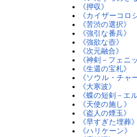
《押収》
《カイザーコロ
《苦渋の選択》
《強引な番兵》
《強欲な壺》
《次元融合》
《神剣－フェニ
《生還の宝札》
《ソウル・チャ
《大寒波》
《蝶の短剣－エ
《天使の施し》
《盗人の煙玉》
《早すぎた埋葬
《ハリケーン》