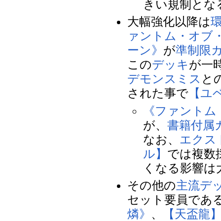
きい規制とな
大幅強化以降は
ァントム・オブ
ーン》
が
準制限
この
デッキ
が一
デモンスミス
と
された事で
【ユ
《ファントム
が、
書籍付属
なお、
エクス
ル】
では複数
くなる影響は
その他の
主流デ
セット要員であ
燐》
、
【天盃龍