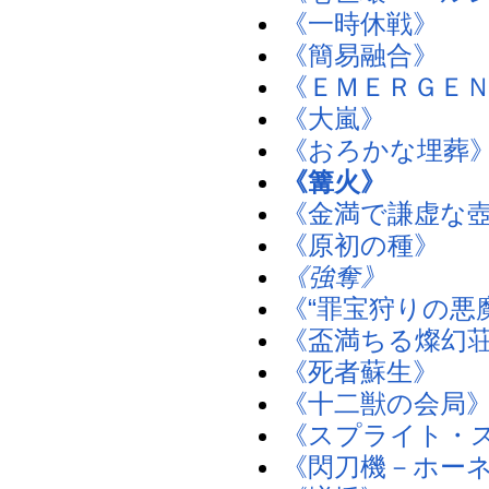
《一時休戦》
《簡易融合》
《ＥＭＥＲＧＥ
《大嵐》
《おろかな埋葬
《篝火》
《金満で謙虚な
《原初の種》
《強奪》
《“罪宝狩りの悪
《盃満ちる燦幻
《死者蘇生》
《十二獣の会局
《スプライト・
《閃刀機－ホー