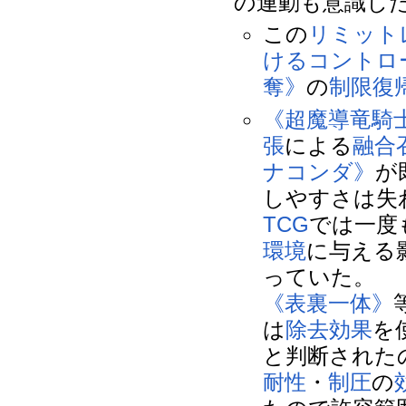
の連動も意識し
この
リミット
ける
コントロ
奪》
の
制限復
《超魔導竜騎
張
による
融合
ナコンダ》
が
しやすさは失
TCG
では一度
環境
に与える
っていた。
《表裏一体》
は
除去
効果
を
と判断された
耐性
・
制圧
の