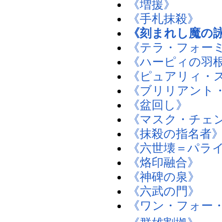
《増援》
《手札抹殺》
《刻まれし魔の
《テラ・フォー
《ハーピィの羽
《ピュアリィ・
《ブリリアント
《盆回し》
《マスク・チェ
《抹殺の指名者
《六世壊＝パラ
《烙印融合》
《神碑の泉》
《六武の門》
《ワン・フォー