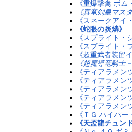
《重爆撃禽 ボム
《真竜剣皇マス
《スネークアイ
《蛇眼の炎燐》
《スプライト・
《スプライト・
《超重武者装留
《超魔導竜騎士
《ティアラメン
《ティアラメン
《ティアラメン
《ティアラメン
《ティアラメン
《ＴＧ ハイパー
《天盃龍チュン
《Ｎｏ.４０ ギ