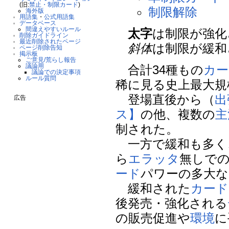
(旧:
禁止・制限カード
)
制限解除
海外版
用語集
・
公式用語集
データベース
間違えやすいルール
太字
は制限が強化
削除ガイドライン
最近削除されたページ
斜体
は制限が緩和
ページ削除告知
掲示板
ご意見/荒らし報告
議論用
合計34種もの
カー
議論での決定事項
ルール質問
稀に見る史上最大規
登場直後から（
出
広告
ス】
の他、複数の
主
制された。
一方で緩和も多く
ら
エラッタ
無しで
ード
パワーの多大な
緩和された
カード
後発売・強化される
の販売促進や
環境
に