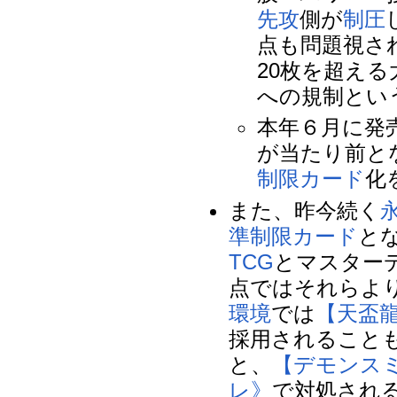
先攻
側が
制圧
点も問題視さ
20枚を超える
への規制とい
本年６月に発
が当たり前と
制限カード
化
また、昨今続く
準制限カード
と
TCG
とマスター
点ではそれらよ
環境
では
【天盃
採用されること
と、
【デモンス
レ》
で対処され