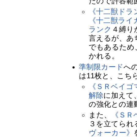
たので許容範
《十二獣ドラ
《十二獣ライ
ランク
４縛り
言えるが、あ
でもあるため
かれる。
準制限カード
へ
は11枚と、こち
《ＳＲベイゴ
解除
に加えて
の強化との連
また、
《ＳＲ
３を立てられ
ヴォーカー》