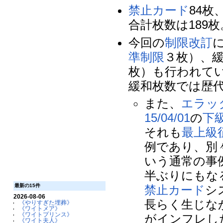
禁止カード
84枚
合計枚数は189枚
今回の
制限改訂
準制限
３枚）、緩
枚）も行われて
緩和枚数では歴
また、
エラッ
15/04/01
の
下
それも
最上級
例であり、別
いう通常の事
半ぶりにもな
最新の15件
禁止カード
シ
2026-08-06
長らく生じな
《やりすぎた埋葬》
《ワイトメア》
《ワイトプリンス》
がインフレし
《ワイト夫人》