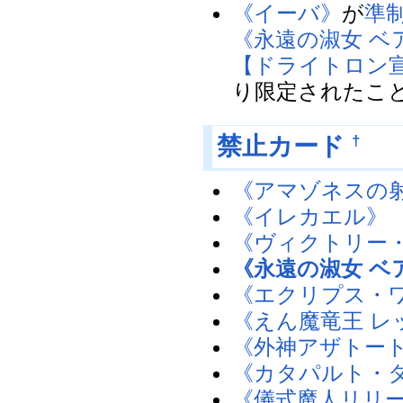
《イーバ》
が
準
《永遠の淑女 ベ
【ドライトロン
り限定されたこ
†
禁止カード
《アマゾネスの
《イレカエル》
《ヴィクトリー
《永遠の淑女 ベ
《エクリプス・
《えん魔竜王 
《外神アザトー
《カタパルト・
《儀式魔人リリ