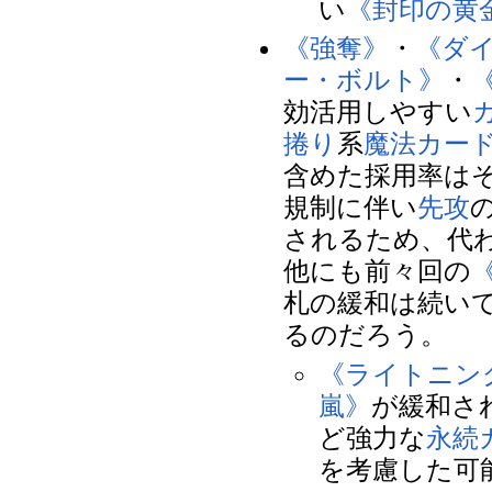
い
《封印の黄
《強奪》
・
《ダ
ー・ボルト》
・
効活用しやすい
捲り
系
魔法カー
含めた採用率は
規制に伴い
先攻
されるため、代
他にも前々回の
札の緩和は続い
るのだろう。
《ライトニン
嵐》
が緩和さ
ど強力な
永続
を考慮した可