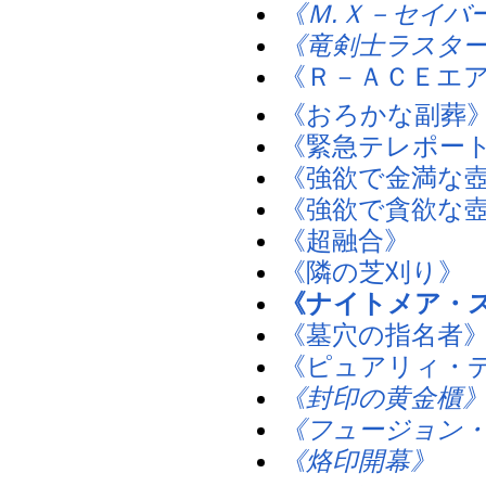
《Ｍ.Ｘ－セイバ
《竜剣士ラスタ
《Ｒ－ＡＣＥエ
《おろかな副葬
《緊急テレポー
《強欲で金満な
《強欲で貪欲な
《超融合》
《隣の芝刈り》
《ナイトメア・
《墓穴の指名者
《ピュアリィ・
《封印の黄金櫃
《フュージョン
《烙印開幕》