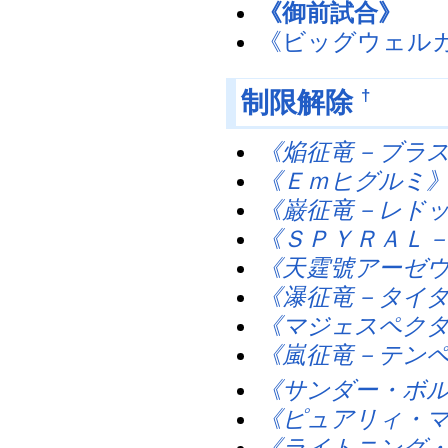
《御前試合》
《ビッグウェル
†
制限解除
《焔征竜－ブラ
《Ｅｍヒグルミ
《巌征竜－レド
《ＳＰＹＲＡＬ
《天霆號アーゼ
《瀑征竜－タイ
《マジェスペク
《嵐征竜－テン
《サンダー・ボ
《ピュアリィ・
《ライトニング