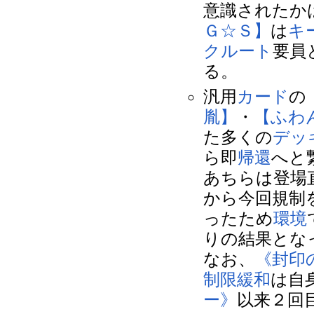
意識されたか
Ｇ☆Ｓ】
は
キ
クルート
要員
る。
汎用
カード
の
胤】
・
【ふわ
た多くの
デッ
ら即
帰還
へと
あちらは登場
から今回規制
ったため
環境
りの結果とな
なお、
《封印
制限緩和
は自
ー》
以来２回