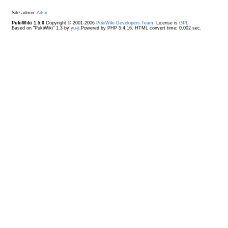
Site admin:
Aitsu
PukiWiki 1.5.0
Copyright © 2001-2006
PukiWiki Developers Team
. License is
GPL
.
Based on "PukiWiki" 1.3 by
yu-ji
.Powered by PHP 5.4.16. HTML convert time: 0.002 sec.