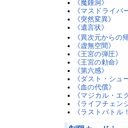
《魔鍾洞》
《マスドライバ
《突然変異》
《遺言状》
《異次元からの
《虚無空間》
《王宮の弾圧》
《王宮の勅命》
《第六感》
《ダスト・シュ
《血の代償》
《マジカル・エ
《ライフチェン
《ラストバトル
†