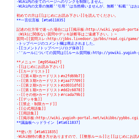
-Wiki内の全てのページへのリンクを制限しません。
-Wiki内の文章の無断''引用''は当然構いませんが、無断''転載''は
初めての方は[[はじめにお読み下さい]]を読んでください。
**一言伝言板 [#ta611835]
記述の仕方等で迷った場合には[[掲示板:http://wiki.yugioh-portal
（Wikiに関係ない質問やデッキ診断等はご遠慮下さい。）~
質問→[[質問スレ:http://jbbs.livedoor.jp/bbs/read.cgi/game
-トップページのコメント欄は廃止されました。
-[[コメント/トップページ/ログ保存]]
-''ルールについての質問は[[ルール質問板:http://yowiki.yugioh-por
**メニュー [#g954aa2f]
-[[はじめにお読み下さい]]
-[[カードリスト]]
--[[第４期>カードリスト#x2fd69b7]]
--[[第３期>カードリスト#jaa77709]]
--[[第２期>カードリスト#zd031dfd]]
--[[第１期>カードリスト#dd2c6078]]
--[[その他>カードリスト#rcada79b]]
-[[デッキ集]]
-[[禁止・制限カード]]
-[[公式用語集]]
-[[用語集]]
-[[掲示板:http://wiki.yugioh-portal.net/wikibbs/yybbs.cgi
**議論板ヘッドライン [#ta611837]
**使い方 [#ta611835]
-Wiki独特の書き方がありますので、[[整形ルール]]と[[はじめにお