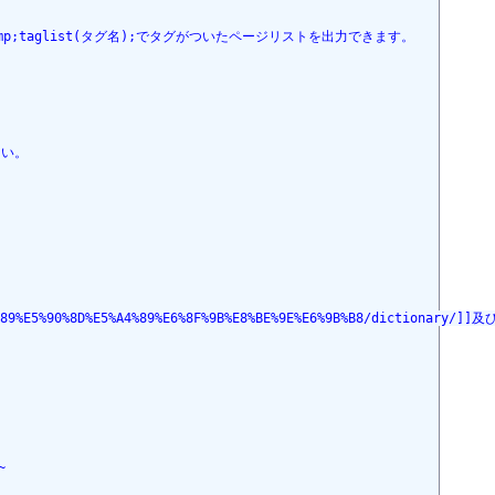
グ付け、&amp;taglist(タグ名);でタグがついたページリストを出力できます。
さい。
%89%E5%90%8D%E5%A4%89%E6%8F%9B%E8%BE%9E%E6%9B%B8/diction
~