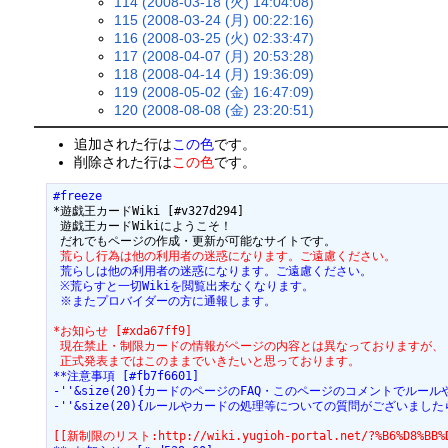
114 (2008-03-18 (火) 14:04:08)
115 (2008-03-24 (月) 00:22:16)
116 (2008-03-25 (火) 02:33:47)
117 (2008-04-07 (月) 20:53:28)
118 (2008-04-14 (月) 19:36:09)
119 (2008-05-02 (金) 16:47:09)
120 (2008-08-08 (金) 23:20:51)
追加された行は
この色
です。
削除された行は
この色
です。
#freeze
*遊戯王カードWiki [#v327d294]

 遊戯王カードWikiにようこそ！

 荒らし行為は他の利用者の迷惑になります。ご遠慮ください。
 荒らしは他の利用者の迷惑になります。ご遠慮ください。
 ※荒らすと一切Wikiを閲覧出来なくなります。
 ※またプロバイダーの方に通報します。
*お知らせ [#xda67ff9]
 現在禁止・制限カードの情報がページの内容とは異なっておりますが、
 正式発表まではこのままでいきたいと思っております。
**注意事項 [#fb7f6601]
-''&size(20){カードのページのFAQ・このページのコメントでル
-''&size(20){ルールやカードの処理等についての質問がございましたら[[公式データ
[[新制限のリスト:http://wiki.yugioh-portal.net/?%B6%D8%B