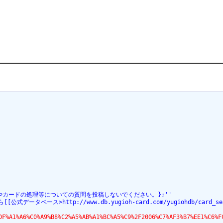
ールやカードの処理等についての質問を投稿しないでください。};''
ベース>http://www.db.yugioh-card.com/yugiohdb/card_searc
B%DF%A1%A6%C0%A9%B8%C2%A5%AB%A1%BC%A5%C9%2F2006%C7%AF3%B