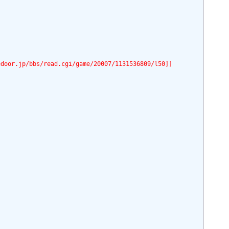
r.jp/bbs/read.cgi/game/20007/1131536809/l50]]