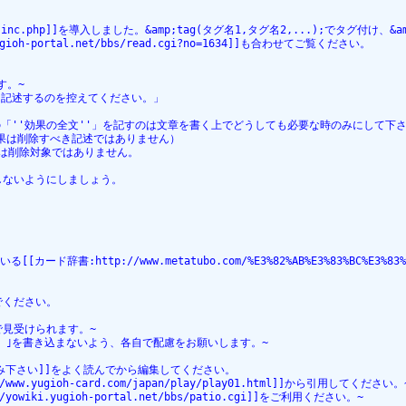
n%2Ftag.inc.php]]を導入しました。&amp;tag(タグ名1,タグ名2,...);でタ
h-portal.net/bbs/read.cgi?no=1634]]も合わせてご覧ください。
す。~
は記述するのを控えてください。」
'」の「''効果の全文''」を記すのは文章を書く上でどうしても必要な時のみにして下
効果は削除すべき記述ではありません）
体は削除対象ではありません。
しないようにしましょう。
[カード辞書:http://www.metatubo.com/%E3%82%AB%E3%83%BC%E3%83
でください。
で見受けられます。~
）｣を書き込まないよう、各自で配慮をお願いします。~
読み下さい]]をよく読んでから編集してください。
ugioh-card.com/japan/play/play01.html]]から引用してください。
i.yugioh-portal.net/bbs/patio.cgi]]をご利用ください。~