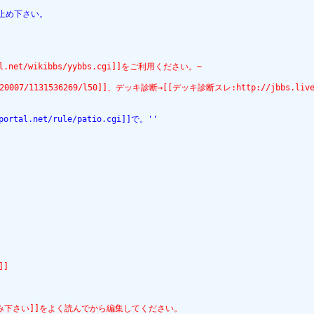
お止め下さい。
.net/wikibbs/yybbs.cgi]]をご利用ください。~
/20007/1131536269/l50]]、デッキ診断→[[デッキ診断スレ:http://jbbs.livedoo
tal.net/rule/patio.cgi]]で。''
]]
読み下さい]]をよく読んでから編集してください。