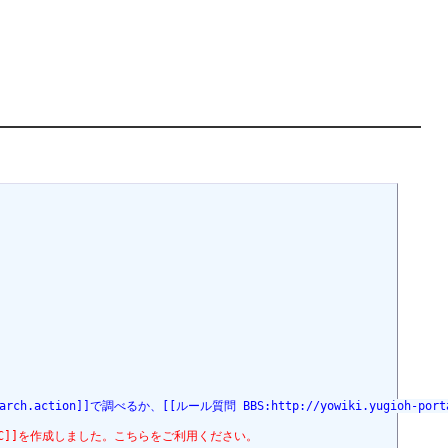
h.action]]で調べるか、[[ルール質問 BBS:http://yowiki.yugioh-port
7%EE1%C6%FC]]を作成しました。こちらをご利用ください。