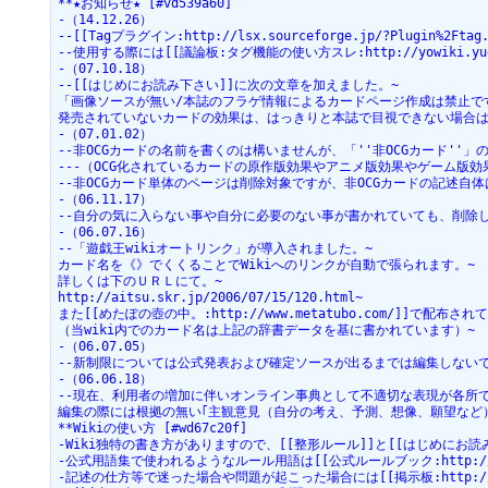
**★お知らせ★ [#vd539a60]
-（14.12.26）
--[[Tagプラグイン:http://lsx.sourceforge.jp/?Plugi
--使用する際には[[議論板:タグ機能の使い方スレ:http://yowiki.yugio
-（07.10.18）
--[[はじめにお読み下さい]]に次の文章を加えました。~
「画像ソースが無い/本誌のフラゲ情報によるカードページ作成は禁止で
発売されていないカードの効果は、はっきりと本誌で目視できない場合
-（07.01.02）
--非OCGカードの名前を書くのは構いませんが、「''非OCGカード'
---（OCG化されているカードの原作版効果やアニメ版効果やゲーム版
--非OCGカード単体のページは削除対象ですが、非OCGカードの記述自
-（06.11.17）
--自分の気に入らない事や自分に必要のない事が書かれていても、削除
-（06.07.16）
--「遊戯王wikiオートリンク」が導入されました。~
カード名を《》でくくることでWikiへのリンクが自動で張られます。~
詳しくは下のＵＲＬにて。~
http://aitsu.skr.jp/2006/07/15/120.html~
また[[めたぽの壺の中。:http://www.metatubo.com/]]で配布されている[
（当wiki内でのカード名は上記の辞書データを基に書かれています）~
-（06.07.05）
--新制限については公式発表および確定ソースが出るまでは編集しない
-（06.06.18）
--現在、利用者の増加に伴いオンライン事典として不適切な表現が各所
編集の際には根拠の無い｢主観意見（自分の考え、予測、想像、願望など
**Wikiの使い方 [#wd67c20f]
-Wiki独特の書き方がありますので、[[整形ルール]]と[[はじめにお
-公式用語集で使われるようなルール用語は[[公式ルールブック:http://www.y
-記述の仕方等で迷った場合や問題が起こった場合には[[掲示板:http://yowik