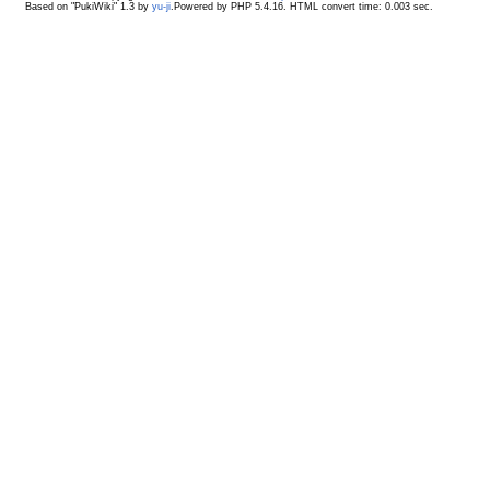
Based on "PukiWiki" 1.3 by
yu-ji
.Powered by PHP 5.4.16. HTML convert time: 0.003 sec.