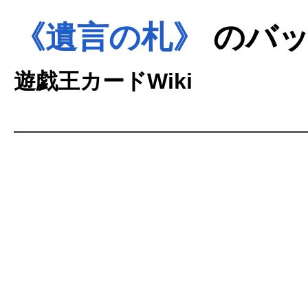
《遺言の札》
のバッ
遊戯王カードWiki