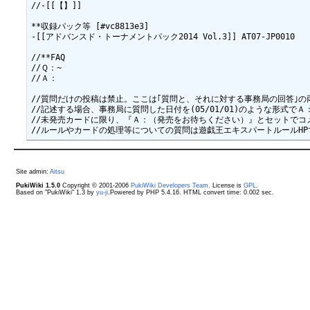
//-[[【】]]

**収録パック等 [#vc8813e3]

-[[アドバンスド・トーナメントパック2014 Vol.3]] AT07-JP0010

//**FAQ

//Ｑ：~

//Ａ：

//質問だけの投稿は禁止。ここは｢質問と、それに対する事務局の回答｣の
//記述する場合、事務局に質問した日付を(05/01/01)のような形式で
//未発売カードに限り、『Ａ：（発売をお待ちください）』とセットでコ
Site admin:
Aitsu
PukiWiki 1.5.0
Copyright © 2001-2006
PukiWiki Developers Team
. License is
GPL
.
Based on "PukiWiki" 1.3 by
yu-ji
.Powered by PHP 5.4.16. HTML convert time: 0.002 sec.