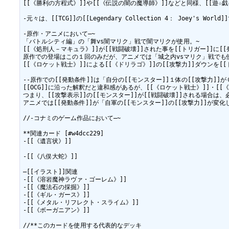
[[《勝利の方程式》]]や[[《伝説の闇の魔導師》]]などと同様、[[遊☆戯
-元々は、[[TCG]]の[[Legendary Collection 4： Joey's 
-原作・アニメにおいて―~

「バトルシティ編」の「舞vs闇マリク」戦で闇マリクが使用。~

[[《処刑人－マキュラ》]]が[[戦闘破壊]]された事を[[トリガー]]に[[
原作での登場はこの１回のみだが、アニメでは「城之内vsマリク」戦でも使
[[《ロケット戦士》]]による[[《ドリラゴ》]]の[[攻撃力]]ダウンを[[ト
--原作での[[発動条件]]は「自分の[[モンスター]]１体の[[攻撃力]]
[[OCG]]に沿った解釈だと違和感があるが、[[《ロケット戦士》]]・[
つまり、[[攻撃表示]]の[[モンスター]]が[[戦闘破壊]]される場合は、
アニメでは[[発動条件]]が「自軍の[[モンスター]]の[[攻撃力]]が変化
//-コナミのゲーム作品において―~

**関連カード [#w4dcc229]

-[[《遺言状》]]

-[[《八俣大蛇》]]

―[[イラスト]]関連

-[[《溶岩魔神ラヴァ・ゴーレム》]]

-[[《魔法石の採掘》]]

-[[《ギル・ガース》]]

-[[《メタル・リフレクト・スライム》]]

-[[《ボーガニアン》]]

//**このカードを使用する代表的なデッキ
