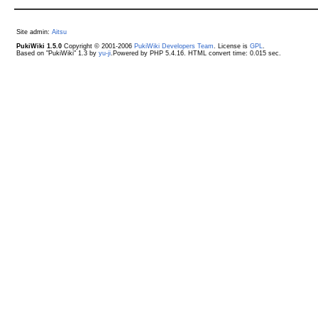
Site admin:
Aitsu
PukiWiki 1.5.0
Copyright © 2001-2006
PukiWiki Developers Team
. License is
GPL
.
Based on "PukiWiki" 1.3 by
yu-ji
.Powered by PHP 5.4.16. HTML convert time: 0.015 sec.