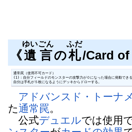
ゆいごん
ふだ
《
遺言
の
札
/Card o
通常罠（使用不可カード）

(1)：自分フィールドのモンスターの攻撃力が０になった場合に発動できる
自分は手札が５枚になるようにデッキからドローする。
アドバンスド・トーナメント
た
通常罠
。
公式
デュエル
では使用
ンスター
が
カードの効果