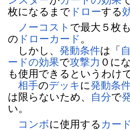
枚になるまで
ドロー
する
ノーコスト
で最大５枚
の
ドロー
カード
。
しかし、
発動条件
は「
ードの効果
で
攻撃力
０に
も使用できるというわけ
相手
の
デッキ
に
発動条
は限らないため、
自分
で
い。
コンボ
に使用する
カー