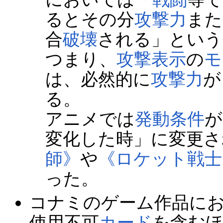
るとその分
攻撃力
また
合
破壊
される」という
つまり、
攻撃表示
の
モ
は、必然的に
攻撃力
が
る。
アニメでは
発動条件
が
変化した時」に変更さ
師》
や
《ロケット戦士
った。
コナミのゲーム作品に
使用不可
カード
を含む