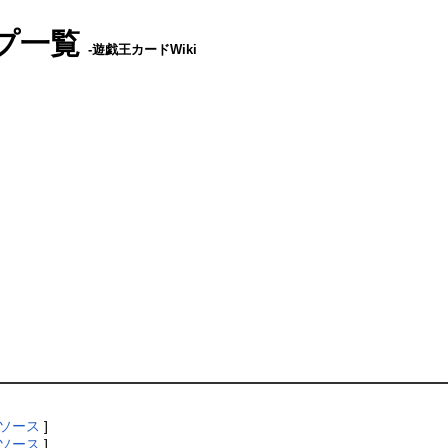
プ一覧
-遊戯王カードWiki
ソース
]
ソース
]