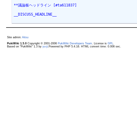
**議論板ヘッドライン [#ta611837]
__DISCUSS_HEADLINE__
Site admin:
Aitsu
PukiWiki 1.5.0
Copyright © 2001-2006
PukiWiki Developers Team
. License is
GPL
.
Based on "PukiWiki" 1.3 by
yu-ji
.Powered by PHP 5.4.16. HTML convert time: 0.006 sec.