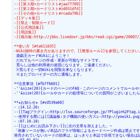
--[[第３期>カードリスト#jaa77709]]
--[[第２期>カードリスト#zd031dfd]]
--[[その他>カードリスト#rcada79b]]
-[[デッキ集]]
-[[禁止・制限カード]]
-[[公式用語集]]
-[[用語集]]
-[[掲示板:http://jbbs.livedoor.jp/bbs/read.cgi/game/20007/
**使い方 [#ta611835]
-Wiki独特の書き方がありますので、[[整形ルール]]を参照してください
 遊戯王カードWikiにようこそ！
 だれでもページの作成・更新が可能なサイトです。
 荒らしは他の利用者の迷惑になります。ご遠慮ください。
 ※荒らすと一切Wikiを閲覧出来なくなります。
 ※またプロバイダーの方に通報します。
**注意事項 [#fb7f6601]
-''&size(20){カードのページのFAQ・このページのコメントでルー
-''&size(20){ルールやカードの処理等についての質問がございましたら[[公式データベ
**★お知らせ★ [#vd539a60]
-（14.12.26）
--[[Tagプラグイン:http://lsx.sourceforge.jp/?Plugi
--使用する際には[[議論板:タグ機能の使い方スレ:http://yowiki.yugioh
-（07.10.18）
--[[はじめにお読み下さい]]に次の文章を加えました。~
「画像ソースが無い/本誌のフラゲ情報によるカードページ作成は禁止です
発売されていないカードの効果は、はっきりと本誌で目視できない場合は