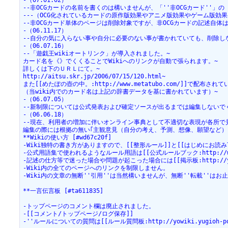
-（07.01.02）
--非OCGカードの名前を書くのは構いませんが、「''非OCGカード''
---（OCG化されているカードの原作版効果やアニメ版効果やゲーム版効
--非OCGカード単体のページは削除対象ですが、非OCGカードの記述自体
-（06.11.17）
--自分の気に入らない事や自分に必要のない事が書かれていても、削除し
-（06.07.16）
--「遊戯王wikiオートリンク」が導入されました。~
カード名を《》でくくることでWikiへのリンクが自動で張られます。~
詳しくは下のＵＲＬにて。~
http://aitsu.skr.jp/2006/07/15/120.html~
また[[めたぽの壺の中。:http://www.metatubo.com/]]で配布されている[[
（当wiki内でのカード名は上記の辞書データを基に書かれています）~
-（06.07.05）
--新制限については公式発表および確定ソースが出るまでは編集しないで
-（06.06.18）
--現在、利用者の増加に伴いオンライン事典として不適切な表現が各所で
編集の際には根拠の無い｢主観意見（自分の考え、予測、想像、願望など）
**Wikiの使い方 [#wd67c20f]
-Wiki独特の書き方がありますので、[[整形ルール]]と[[はじめにお
-公式用語集で使われるようなルール用語は[[公式ルールブック:http://www.yu
-記述の仕方等で迷った場合や問題が起こった場合には[[掲示板:http://yowiki
-Wiki内の全てのページへのリンクを制限しません。
-Wiki内の文章の無断''引用''は当然構いませんが、無断''転載''はお
**一言伝言板 [#ta611835]
-トップページのコメント欄は廃止されました。
-[[コメント/トップページ/ログ保存]]
-''ルールについての質問は[[ルール質問板:http://yowiki.yugioh-port