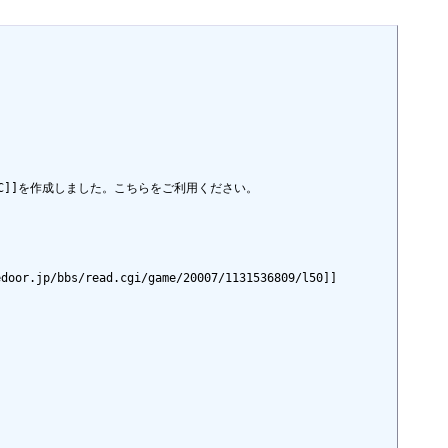
%EE1%C6%FC]]を作成しました。こちらをご利用ください。

.jp/bbs/read.cgi/game/20007/1131536809/l50]]
