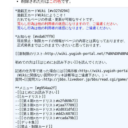
削除された行は
この色
です。
*遊戯王カードWiki [#v327d294]

 遊戯王カードWikiにようこそ！

 荒らし行為は他の利用者の迷惑になりますので、ご遠慮ください。
 荒らし行為は他の利用者の迷惑になります。ご遠慮ください。
*お知らせ [#xda67ff9]

 現在禁止・制限カードの情報がページの内容とは異なっておりますが、

 正式発表まではこのままでいきたいと思っております。

[[新制限のリスト:http://wiki.yugioh-portal.net/?%B6%D8%B
初めての方は[[はじめにお読み下さい]]を読んでください。

記述の仕方等で迷った場合には[[掲示板:http://wiki.yugioh-portal.
（Wikiに関係ない質問やデッキ診断等はご遠慮下さい。）~

質問→[[質問スレ:http://jbbs.livedoor.jp/bbs/read.cgi/game/
**メニュー [#g954aa2f]

-[[はじめにお読み下さい]]

-[[カードリスト]]

--[[第４期>カードリスト#x2fd69b7]]

--[[第３期>カードリスト#jaa77709]]

--[[第２期>カードリスト#zd031dfd]]

--[[第１期>カードリスト#dd2c6078]]

--[[その他>カードリスト#rcada79b]]

-[[デッキ集]]
