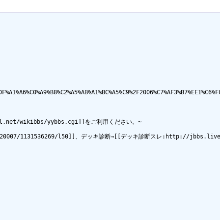
B%DF%A1%A6%C0%A9%B8%C2%A5%AB%A1%BC%A5%C9%2F2006%C7%AF3%B7
net/wikibbs/yybbs.cgi]]をご利用ください。~

20007/1131536269/l50]]、デッキ診断→[[デッキ診断スレ:http://jbbs.livedoor