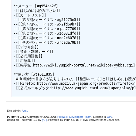
**メニュー [#g954aa2f]

-[[はじめにお読み下さい]]

-[[カードリスト]]

--[[第５期>カードリスト#g51275e5]]

--[[第４期>カードリスト#x2fd69b7]]

--[[第３期>カードリスト#jaa77709]]

--[[第２期>カードリスト#zd031dfd]]

--[[第１期>カードリスト#dd2c6078]]

--[[その他>カードリスト#rcada79b]]

-[[デッキ集]]

-[[禁止・制限カード]]

-[[公式用語集]]

-[[用語集]]

-[[掲示板:http://wiki.yugioh-portal.net/wikibbs/yybbs.cgi]]
**使い方 [#ta611835]

-Wiki独特の書き方がありますので、[[整形ルール]]と[[はじめにお読
-[[Firefox:http://www.mozilla-japan.org/products/f
-[[公式ルールブック:http://www.yugioh-card.com/japan/play/pla
Site admin:
Aitsu
PukiWiki 1.5.0
Copyright © 2001-2006
PukiWiki Developers Team
. License is
GPL
.
Based on "PukiWiki" 1.3 by
yu-ji
.Powered by PHP 5.4.16. HTML convert time: 0.006 sec.