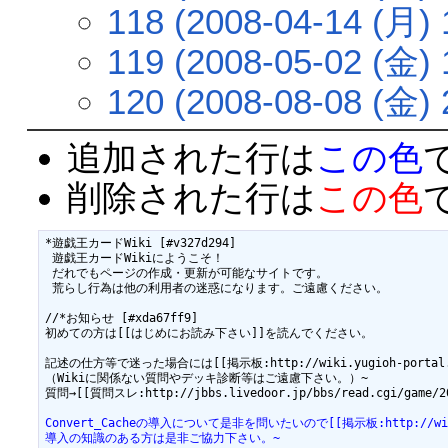
118 (2008-04-14 (月) 
119 (2008-05-02 (金) 
120 (2008-08-08 (金) 
追加された行は
この色
削除された行は
この色
*遊戯王カードWiki [#v327d294]

 遊戯王カードWikiにようこそ！

 だれでもページの作成・更新が可能なサイトです。

 荒らし行為は他の利用者の迷惑になります。ご遠慮ください。

//*お知らせ [#xda67ff9]　

初めての方は[[はじめにお読み下さい]]を読んでください。

記述の仕方等で迷った場合には[[掲示板:http://wiki.yugioh-portal.n
（Wikiに関係ない質問やデッキ診断等はご遠慮下さい。）~

質問→[[質問スレ:http://jbbs.livedoor.jp/bbs/read.cgi/game/2
Convert_Cacheの導入について是非を問いたいので[[掲示板:http://wiki.
導入の知識のある方は是非ご協力下さい。~