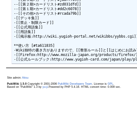
--[[第２期>カードリスト#zd031dfd]]

--[[第１期>カードリスト#dd2c6078]]

--[[その他>カードリスト#rcada79b]]

-[[デッキ集]]

-[[禁止・制限カード]]

-[[公式用語集]]

-[[用語集]]

-[[掲示板:http://wiki.yugioh-portal.net/wikibbs/yybbs.cgi]]
**使い方 [#ta611835]

-Wiki独特の書き方がありますので、[[整形ルール]]と[[はじめにお読
-[[Firefox:http://www.mozilla-japan.org/products/f
Site admin:
Aitsu
PukiWiki 1.5.0
Copyright © 2001-2006
PukiWiki Developers Team
. License is
GPL
.
Based on "PukiWiki" 1.3 by
yu-ji
.Powered by PHP 5.4.16. HTML convert time: 0.009 sec.