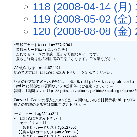
118 (2008-04-14 (月) 
119 (2008-05-02 (金) 
120 (2008-08-08 (金) 
*遊戯王カードWiki [#v327d294]

 遊戯王カードWikiにようこそ！

 だれでもページの作成・更新が可能なサイトです。

 荒らし行為は他の利用者の迷惑になります。ご遠慮ください。

//*お知らせ [#xda67ff9]　

初めての方は[[はじめにお読み下さい]]を読んでください。

記述の仕方等で迷った場合には[[掲示板:http://wiki.yugioh-portal.n
（Wikiに関係ない質問やデッキ診断等はご遠慮下さい。）~

質問→[[質問スレ:http://jbbs.livedoor.jp/bbs/read.cgi/game/2
Convert_Cacheの導入について是非を問いたいので[[掲示板:http://wiki.y
導入の知識のある方は是非ご協力下さい。~

**メニュー [#g954aa2f]

-[[はじめにお読み下さい]]

-[[カードリスト]]

--[[第５期>カードリスト#g51275e5]]

--[[第４期>カードリスト#x2fd69b7]]

--[[第３期>カードリスト#jaa77709]]
