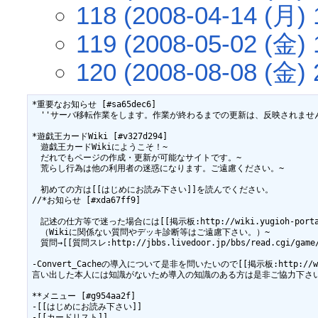
118 (2008-04-14 (月) 
119 (2008-05-02 (金) 
120 (2008-08-08 (金) 
*重要なお知らせ [#sa65dec6]

　''サーバ移転作業をします。作業が終わるまでの更新は、反映されません。
*遊戯王カードWiki [#v327d294]

　遊戯王カードWikiにようこそ！~

　だれでもページの作成・更新が可能なサイトです。~

　荒らし行為は他の利用者の迷惑になります。ご遠慮ください。~

　初めての方は[[はじめにお読み下さい]]を読んでください。

//*お知らせ [#xda67ff9]　

　記述の仕方等で迷った場合には[[掲示板:http://wiki.yugioh-portal
　（Wikiに関係ない質問やデッキ診断等はご遠慮下さい。）~

　質問→[[質問スレ:http://jbbs.livedoor.jp/bbs/read.cgi/game/
-Convert_Cacheの導入について是非を問いたいので[[掲示板:http://wiki.
言い出した本人には知識がないため導入の知識のある方は是非ご協力下さい
**メニュー [#g954aa2f]

-[[はじめにお読み下さい]]

-[[カードリスト]]
