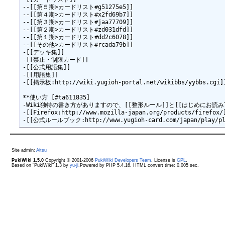
--[[第５期>カードリスト#g51275e5]]

--[[第４期>カードリスト#x2fd69b7]]

--[[第３期>カードリスト#jaa77709]]

--[[第２期>カードリスト#zd031dfd]]

--[[第１期>カードリスト#dd2c6078]]

--[[その他>カードリスト#rcada79b]]

-[[デッキ集]]

-[[禁止・制限カード]]

-[[公式用語集]]

-[[用語集]]

-[[掲示板:http://wiki.yugioh-portal.net/wikibbs/yybbs.cgi]]
**使い方 [#ta611835]

-Wiki独特の書き方がありますので、[[整形ルール]]と[[はじめにお読
-[[Firefox:http://www.mozilla-japan.org/products/f
Site admin:
Aitsu
PukiWiki 1.5.0
Copyright © 2001-2006
PukiWiki Developers Team
. License is
GPL
.
Based on "PukiWiki" 1.3 by
yu-ji
.Powered by PHP 5.4.16. HTML convert time: 0.005 sec.