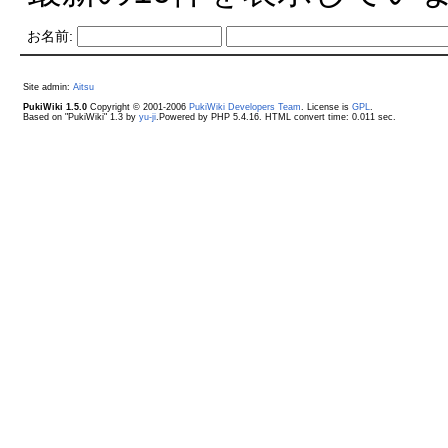
お名前:
Site admin:
Aitsu
PukiWiki 1.5.0
Copyright © 2001-2006
PukiWiki Developers Team
. License is
GPL
.
Based on "PukiWiki" 1.3 by
yu-ji
.Powered by PHP 5.4.16. HTML convert time: 0.011 sec.