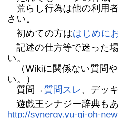
荒らし行為は他の利用者
さい。
初めての方は
はじめに
記述の仕方等で迷った場
い。
（Wikiに関係ない質問
い。）
質問→
質問スレ
、デッ
遊戯王シナジー辞典もあ
http://synergy.yu-gi-oh-ne