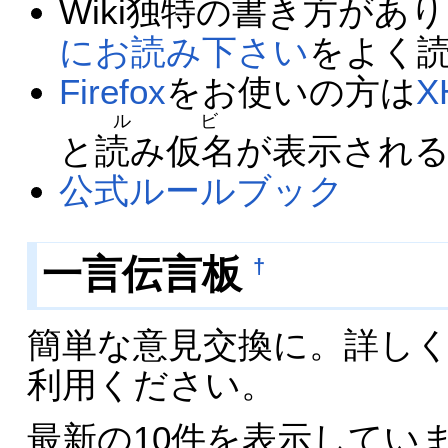
Wiki独特の書き方があ
にお読み下さい
をよく
Firefox
をお使いの方は
X
ルビ
と
読み仮名
が表示され
公式ルールブック
一言伝言板
†
簡単な意見交換に。詳し
利用ください。
最新の10件を表示してい