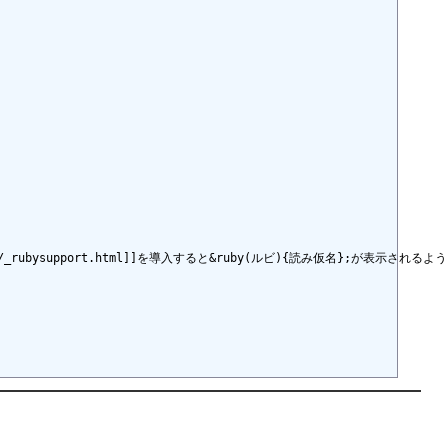
ne.jp/xul/_rubysupport.html]]を導入すると&ruby(ルビ){読み仮名};が表示される