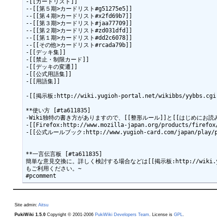
-[[カードリスト]]

--[[第５期>カードリスト#g51275e5]]

--[[第４期>カードリスト#x2fd69b7]]

--[[第３期>カードリスト#jaa77709]]

--[[第２期>カードリスト#zd031dfd]]

--[[第１期>カードリスト#dd2c6078]]

--[[その他>カードリスト#rcada79b]]

-[[デッキ集]]

-[[禁止・制限カード]]

-[[デッキの変遷]]

-[[公式用語集]]

-[[用語集]]

-[[掲示板:http://wiki.yugioh-portal.net/wikibbs/yybbs.cgi]
**使い方 [#ta611835]

-Wiki独特の書き方がありますので、[[整形ルール]]と[[はじめにお
-[[Firefox:http://www.mozilla-japan.org/products/
-[[公式ルールブック:http://www.yugioh-card.com/japan/play/pl
**一言伝言板 [#ta611835]

簡単な意見交換に。詳しく検討する場合などは[[掲示板:http://wiki.yugioh-
もご利用ください。~

Site admin:
Aitsu
PukiWiki 1.5.0
Copyright © 2001-2006
PukiWiki Developers Team
. License is
GPL
.