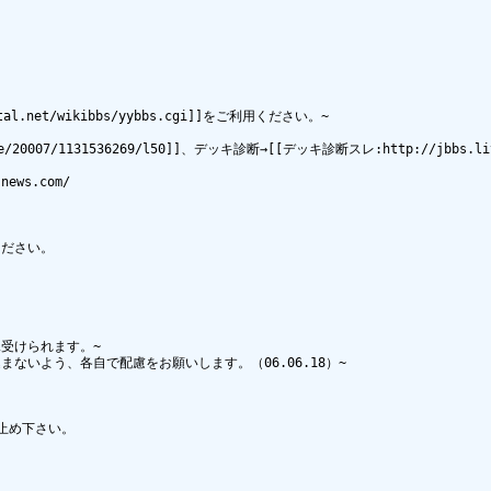
.net/wikibbs/yybbs.cgi]]をご利用ください。~

/20007/1131536269/l50]]、デッキ診断→[[デッキ診断スレ:http://jbbs.livedoo
ws.com/

ださい。

けられます。~

いよう、各自で配慮をお願いします。（06.06.18）~

止め下さい。
