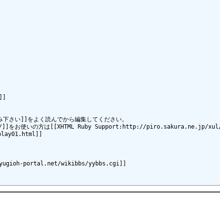
]

読み下さい]]をよく読んでから編集してください。

firefox/]]をお使いの方は[[XHTML Ruby Support:http://piro.sakura.
ay01.html]]

portal.net/wikibbs/yybbs.cgi]]
