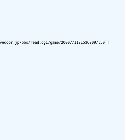
r.jp/bbs/read.cgi/game/20007/1131536809/l50]]
