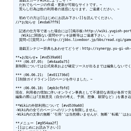
　遊戯王カードWikiにようこそ！~

　だれでもページの作成・更新が可能なサイトです。~

　荒らし行為は他の利用者の迷惑になります。ご遠慮ください。~

　初めての方は[[はじめにお読み下さい]]を読んでください。

//*お知らせ [#xda67ff9]　

　記述の仕方等で迷った場合には[[掲示板:http://wiki.yugioh-portal
　（Wikiに関係ない質問やデッキ診断等はご遠慮下さい。）~

　質問→[[質問スレ:http://jbbs.livedoor.jp/bbs/read.cgi/game
　遊戯王シナジー辞典もあわせてどうぞ：http://synergy.yu-gi-oh-ne
**★お知らせ★ [#vd539a60]

***（06.07.05） [#k4aa0a75]

新制限については公式発表および確定ソースが出るまでは編集しないでく
***（06.06.21） [#x011736d]

[[削除ガイドライン]]のページを作りました。~

***（06.06.18） [#pb3cfbfd]

現在、利用者の増加に伴いオンライン事典として不適切な表現が各所で見受
編集の際には｢主観意見（自分の考え、予測、想像、願望など）｣を書き込まな
**Wikiの外部利用について [#vd539a60]

-Wiki内の全てのページへのリンクを制限しません。

-Wiki内の文章の無断''引用''は当然構いませんが、無断''転載''はお
**メニュー [#g954aa2f]

-[[はじめにお読み下さい]]
