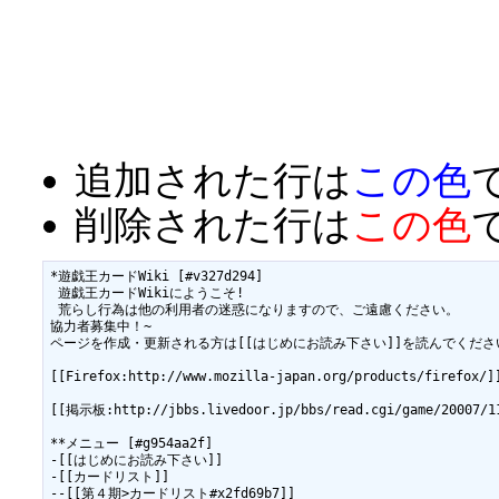
追加された行は
この色
削除された行は
この色
*遊戯王カードWiki [#v327d294]

 遊戯王カードWikiにようこそ!

 荒らし行為は他の利用者の迷惑になりますので、ご遠慮ください。

協力者募集中！~

ページを作成・更新される方は[[はじめにお読み下さい]]を読んでください
[[Firefox:http://www.mozilla-japan.org/products/fi
[[掲示板:http://jbbs.livedoor.jp/bbs/read.cgi/game
**メニュー [#g954aa2f]

-[[はじめにお読み下さい]]

-[[カードリスト]]

--[[第４期>カードリスト#x2fd69b7]]
