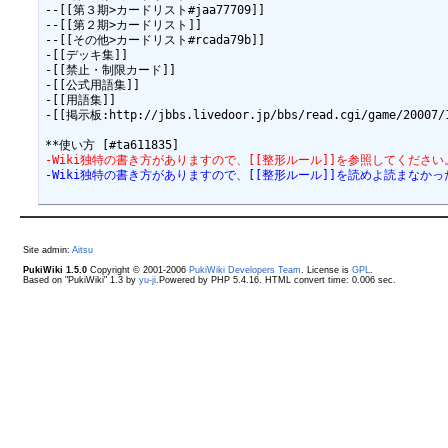
--[[第３期>カードリスト#jaa77709]]

--[[第２期>カードリスト]]

--[[その他>カードリスト#rcada79b]]

-[[デッキ集]]

-[[禁止・制限カード]]

-[[公式用語集]]

-[[用語集]]

-[[掲示板:http://jbbs.livedoor.jp/bbs/read.cgi/game/20007/1
-Wiki独特の書き方がありますので、[[整形ルール]]を参照してください
-Wiki独特の書き方がありますので、[[整形ルール]]を読めよ読まなか
Site admin:
Aitsu
PukiWiki 1.5.0
Copyright © 2001-2006
PukiWiki Developers Team
. License is
GPL
.
Based on "PukiWiki" 1.3 by
yu-ji
.Powered by PHP 5.4.16. HTML convert time: 0.006 sec.