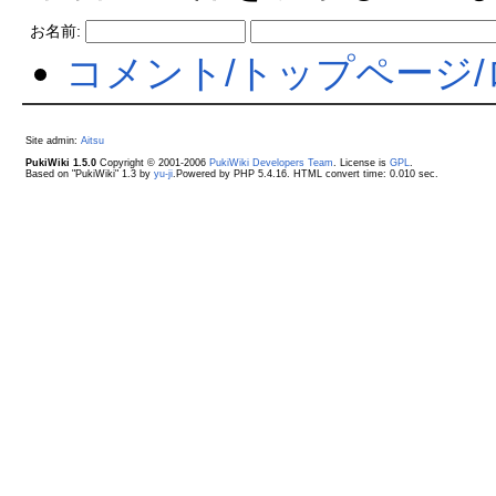
お名前:
コメント/トップページ
Site admin:
Aitsu
PukiWiki 1.5.0
Copyright © 2001-2006
PukiWiki Developers Team
. License is
GPL
.
Based on "PukiWiki" 1.3 by
yu-ji
.Powered by PHP 5.4.16. HTML convert time: 0.010 sec.