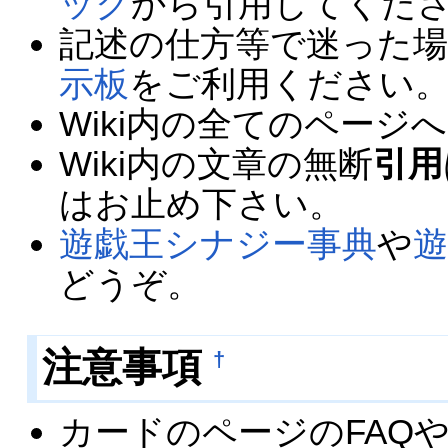
ック
から引用してくだ
記述の仕方等で迷った
示板
をご利用ください
Wiki内の全てのペー
Wiki内の文章の無断
引用
はお止め下さい。
遊戯王シナジー事典
や
遊
どうぞ。
注意事項
†
カードのページのFAQや