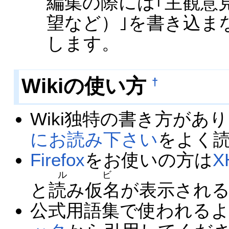
編集の際には｢主観意
望など）｣を書き込ま
します。
Wikiの使い方
†
Wiki独特の書き方があ
にお読み下さい
をよく
Firefox
をお使いの方は
X
ルビ
と
読み仮名
が表示され
公式用語集で使われる