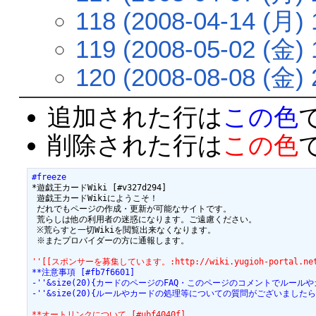
118 (2008-04-14 (月) 
119 (2008-05-02 (金) 
120 (2008-08-08 (金) 
追加された行は
この色
削除された行は
この色
#freeze
*遊戯王カードWiki [#v327d294]

 遊戯王カードWikiにようこそ！

 だれでもページの作成・更新が可能なサイトです。

 荒らしは他の利用者の迷惑になります。ご遠慮ください。

 ※荒らすと一切Wikiを閲覧出来なくなります。

 ※またプロバイダーの方に通報します。

''[[スポンサーを募集しています。:http://wiki.yugioh-portal.net/
**注意事項 [#fb7f6601]
-''&size(20){カードのページのFAQ・このページのコメントでルー
-''&size(20){ルールやカードの処理等についての質問がございましたら[[公式データベ
**オートリンクについて [#ubf4040f]