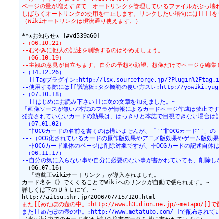
ページの量が増えすぎて、オートリンクを管理しているファイルがぶっ壊
しばらくオートリンクの使用を中止します。リンクしたい語句には[[]]を
（Wikiオートリンクは現状通り使えます。）
-（06.10.22）
--むやみに他人の記述を削除するのはやめましょう。
-（06.10.19）
--主観の意見が目立ちます。自分の予想や願望、想像だけでページを編集
-（14.12.26）
--[[Tagプラグイン:http://lsx.sourceforge.jp/?Plugi
--使用する際には[[議論板:タグ機能の使い方スレ:http://yowiki.yugioh
-（07.10.18）
--[[はじめにお読み下さい]]に次の文章を加えました。~
「画像ソースが無い/本誌のフラゲ情報によるカードページ作成は禁止です
発売されていないカードの効果は、はっきりと本誌で目視できない場合は
-（07.01.02）
--非OCGカードの名前を書くのは構いませんが、「''非OCGカード''
---（OCG化されているカードの原作版効果やアニメ版効果やゲーム版効
--非OCGカード単体のページは削除対象ですが、非OCGカードの記述自体
-（06.11.17）
--自分の気に入らない事や自分に必要のない事が書かれていても、削除し
-（06.07.16）

--「遊戯王wikiオートリンク」が導入されました。~

カード名を《》でくくることでWikiへのリンクが自動で張られます。~

詳しくは下のＵＲＬにて。~

また[[めたぽの壺の中。:http://www.h3.dion.ne.jp/~metapo/]
また[[めたぽの壺の中。:http://www.metatubo.com/]]で配布されている[[