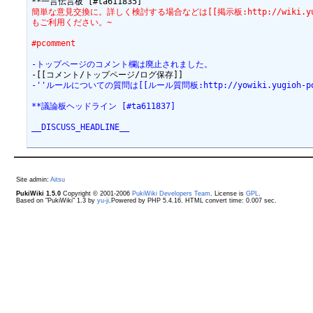
簡単な意見交換に。詳しく検討する場合などは[[掲示板:http://wiki.yugioh-
もご利用ください。~
#pcomment
-トップページのコメント欄は廃止されました。
-''ルールについての質問は[[ルール質問板:http://yowiki.yugioh-port
**議論板ヘッドライン [#ta611837]
__DISCUSS_HEADLINE__
Site admin:
Aitsu
PukiWiki 1.5.0
Copyright © 2001-2006
PukiWiki Developers Team
. License is
GPL
.
Based on "PukiWiki" 1.3 by
yu-ji
.Powered by PHP 5.4.16. HTML convert time: 0.007 sec.