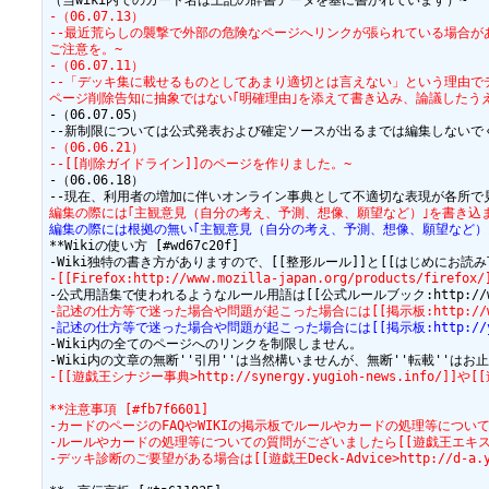
-（06.07.13）
--最近荒らしの襲撃で外部の危険なページへリンクが張られている場合が
ご注意を。~
-（06.07.11）
--「デッキ集に載せるものとしてあまり適切とは言えない」という理由で
ページ削除告知に抽象ではない｢明確理由｣を添えて書き込み、論議したう
-（06.07.05）

-（06.06.21）
--[[削除ガイドライン]]のページを作りました。~
-（06.06.18）

編集の際には｢主観意見（自分の考え、予測、想像、願望など）｣を書き込
編集の際には根拠の無い｢主観意見（自分の考え、予測、想像、願望など）
**Wikiの使い方 [#wd67c20f]

-[[Firefox:http://www.mozilla-japan.org/products/f
-記述の仕方等で迷った場合や問題が起こった場合には[[掲示板:http://wiki.y
-記述の仕方等で迷った場合や問題が起こった場合には[[掲示板:http://yowiki
-Wiki内の全てのページへのリンクを制限しません。

-[[遊戯王シナジー事典>http://synergy.yugioh-news.info/]]や
**注意事項 [#fb7f6601]
-カードのページのFAQやWIKIの掲示板でルールやカードの処理等につい
-ルールやカードの処理等についての質問がございましたら[[遊戯王エキスパートルールH
-デッキ診断のご要望がある場合は[[遊戯王Deck-Advice>http://d-a.y