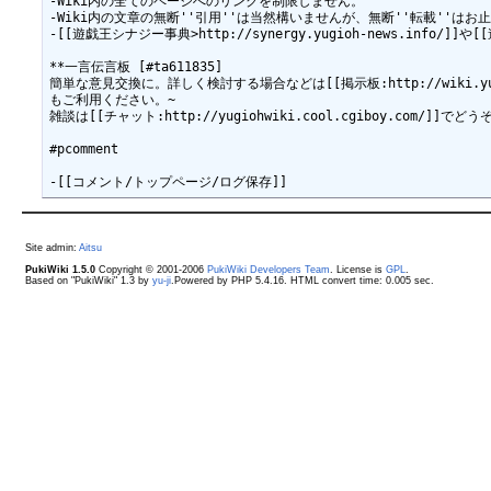
-Wiki内の全てのページへのリンクを制限しません。

-Wiki内の文章の無断''引用''は当然構いませんが、無断''転載''はお止
-[[遊戯王シナジー事典>http://synergy.yugioh-news.info/]]や[
**一言伝言板 [#ta611835]

簡単な意見交換に。詳しく検討する場合などは[[掲示板:http://wiki.yugioh-p
もご利用ください。~

雑談は[[チャット:http://yugiohwiki.cool.cgiboy.com/]]でどうぞ
#pcomment

Site admin:
Aitsu
PukiWiki 1.5.0
Copyright © 2001-2006
PukiWiki Developers Team
. License is
GPL
.
Based on "PukiWiki" 1.3 by
yu-ji
.Powered by PHP 5.4.16. HTML convert time: 0.005 sec.