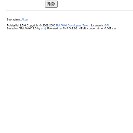
Site admin:
Aitsu
PukiWiki 1.5.0
Copyright © 2001-2006
PukiWiki Developers Team
. License is
GPL
.
Based on "PukiWiki" 1.3 by
yu-ji
.Powered by PHP 5.4.16. HTML convert time: 0.001 sec.