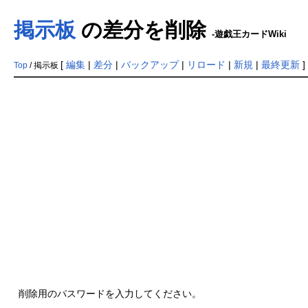
掲示板
の差分を削除
-遊戯王カードWiki
[
編集
|
差分
|
バックアップ
|
リロード
|
新規
|
最終更新
Top
/ 掲示板
削除用のパスワードを入力してください。