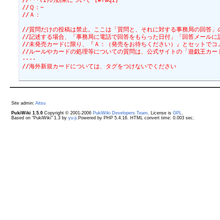
//***(1)の効果について [#faq1]
//Ｑ：~
//Ａ：
//質問だけの投稿は禁止。ここは「質問と、それに対する事務局の回答」
//記述する場合、「事務局に電話で回答をもらった日付」「回答メールに記
//未発売カードに限り、『Ａ：（発売をお待ちください）』とセットでコ
//ルールやカードの処理等についての質問は、公式サイトの「遊戯王カー
----
//海外新規カードについては、タグをつけないでください
Site admin:
Aitsu
PukiWiki 1.5.0
Copyright © 2001-2006
PukiWiki Developers Team
. License is
GPL
.
Based on "PukiWiki" 1.3 by
yu-ji
.Powered by PHP 5.4.16. HTML convert time: 0.003 sec.