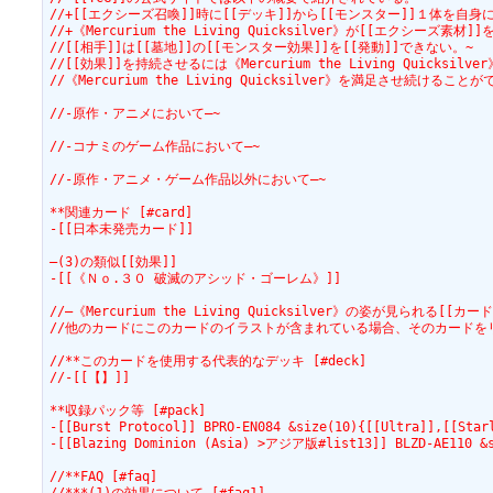
//+[[エクシーズ召喚]]時に[[デッキ]]から[[モンスター]]１体を自身
//+《Mercurium the Living Quicksilver》が[[エクシー
//[[相手]]は[[墓地]]の[[モンスター効果]]を[[発動]]できない。~
//[[効果]]を持続させるには《Mercurium the Living Quick
//《Mercurium the Living Quicksilver》を満足させ
//-原作・アニメにおいて―~
//-コナミのゲーム作品において―~
//-原作・アニメ・ゲーム作品以外において―~
**関連カード [#card]
-[[日本未発売カード]]
―(3)の類似[[効果]]
-[[《Ｎｏ.３０ 破滅のアシッド・ゴーレム》]]
//―《Mercurium the Living Quicksilver》の姿が見られる[[カード
//他のカードにこのカードのイラストが含まれている場合、そのカードを
//**このカードを使用する代表的なデッキ [#deck]
//-[[【】]]
**収録パック等 [#pack]
-[[Burst Protocol]] BPRO-EN084 &size(10){[[Ultra]],[[Star
-[[Blazing Dominion (Asia) >アジア版#list13]] BLZD-AE110 &s
//**FAQ [#faq]