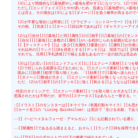
　(3)により間接的な[[墓地肥やし>墓地を肥やす]]になりつつ、(2)で
　ただし[[エンドフェイズ]]とやや遅いため、迅速な[[墓地肥やし>墓地を
　とは言え、その場合は(3)による[[ダメージ]]を負う確率が高まるので
　(2)が不要な場合には即座に[[《グラビティ・コントローラー》]]を[[
　その他、[[先攻]]１[[ターン]]目以外であれば[[《ギャラクシーアイ
　(2)は[[自分]][[墓地]]と同[[属性]]の[[相手]][[墓地]]の[[モ
　[[自分]][[墓地]]に多数の[[属性]]がいる程封じられる範囲が広がる
　[[【ティスティナ】]]は（多少[[光属性]]優遇だが）[[属性]]が分
　それ以外の[[ランク]]10を得意とする[[デッキ]]は、現状では[[
　それでも、汎用[[手札誘発]]で補える面もあるので一定の効力は見込め
　(3)は[[お互い]]の[[エンドフェイズ]]に[[エクシーズ素材]]１つを取
　(2)で封じられる範囲を広げるためにも、[[エクシーズ素材]]が無く
　因みに[[効果]]処理で取り除くため、「[[効果]]で[[墓地へ送られた]
　[[ダメージ]]数値が大きく、[[エクシーズ素材]]が無くなったならばそ
　ただ、(2)が[[相手]]の[[デッキ]]に強く[[刺さる]]ようならば[
-特定のタイミングで、[[エクシーズ素材]]１つを取り除くか大きな[[ダ
意識されたかは不明だが、攻守の[[ステータス]]はあちらと一致する。~
-[[イラスト]]のモンスターは[[キマイラ>《有翼幻獣キマイラ》]]を思わ
[[カード名]]の「Living Quicksilver」は英語で「生ける水
--[[《ヘビーメタルフォーゼ・アマルガム》]]にも記載されている通り、水
--[[闇属性]]である点も踏まえると、おそらく[[ランク]]10を採用でき
//-[[TCG]]の公式サイトでは以下の概要で紹介されている。~