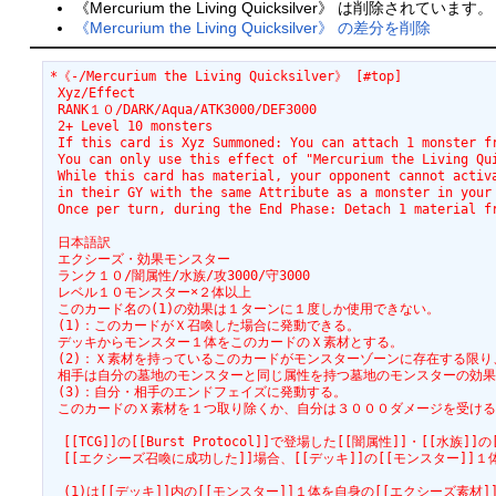
《Mercurium the Living Quicksilver》 は削除されています。
《Mercurium the Living Quicksilver》 の差分を削除
*《-/Mercurium the Living Quicksilver》 [#top]
 Xyz/Effect
 RANK１０/DARK/Aqua/ATK3000/DEF3000
 2+ Level 10 monsters
 If this card is Xyz Summoned: You can attach 1 monster f
 You can only use this effect of "Mercurium the Living Qu
 While this card has material, your opponent cannot activ
 in their GY with the same Attribute as a monster in your
 Once per turn, during the End Phase: Detach 1 material f
 日本語訳
 エクシーズ・効果モンスター
 ランク１０/闇属性/水族/攻3000/守3000
 レベル１０モンスター×２体以上
 このカード名の(1)の効果は１ターンに１度しか使用できない。
 (1)：このカードがＸ召喚した場合に発動できる。
 デッキからモンスター１体をこのカードのＸ素材とする。
 (2)：Ｘ素材を持っているこのカードがモンスターゾーンに存在する限り
 相手は自分の墓地のモンスターと同じ属性を持つ墓地のモンスターの効
 (3)：自分・相手のエンドフェイズに発動する。
 このカードのＸ素材を１つ取り除くか、自分は３０００ダメージを受け
　[[TCG]]の[[Burst Protocol]]で登場した[[闇属性]]・[[水族
　[[エクシーズ召喚に成功した]]場合、[[デッキ]]の[[モンスター]]１体
　(1)は[[デッキ]]内の[[モンスター]]１体を自身の[[エクシーズ素材]]