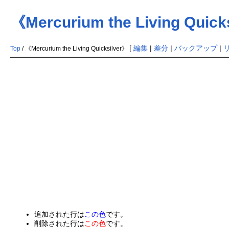
《Mercurium the Living Quick
[
編集
|
差分
|
バックアップ
|
Top
/ 《Mercurium the Living Quicksilver》
追加された行は
この色
です。
削除された行は
この色
です。