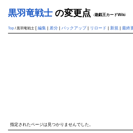
黒羽竜戦士
の変更点
-遊戯王カードWiki
[
編集
|
差分
|
バックアップ
|
リロード
|
新規
|
最終
Top
/ 黒羽竜戦士
指定されたページは見つかりませんでした。