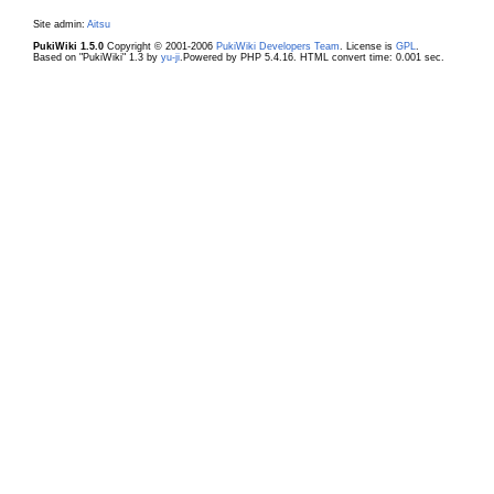
Site admin:
Aitsu
PukiWiki 1.5.0
Copyright © 2001-2006
PukiWiki Developers Team
. License is
GPL
.
Based on "PukiWiki" 1.3 by
yu-ji
.Powered by PHP 5.4.16. HTML convert time: 0.001 sec.