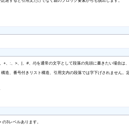
行を記述すると引用文だけでなく親のブロック要素からも脱出します。
。
-、+、:、>、|、#、//)を通常の文字として段落の先頭に書きたい場合
ト構造、番号付きリスト構造、引用文内の段落では字下げされません。
。
> の3レベルあります。