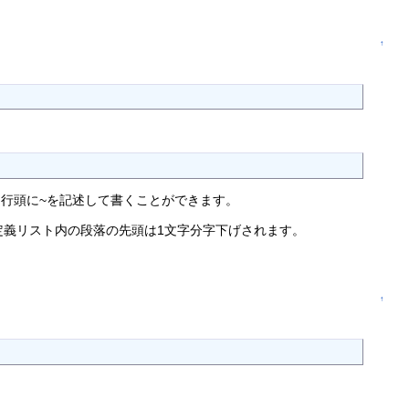
↑
は、行頭に~を記述して書くことができます。
定義リスト内の段落の先頭は1文字分字下げされます。
↑