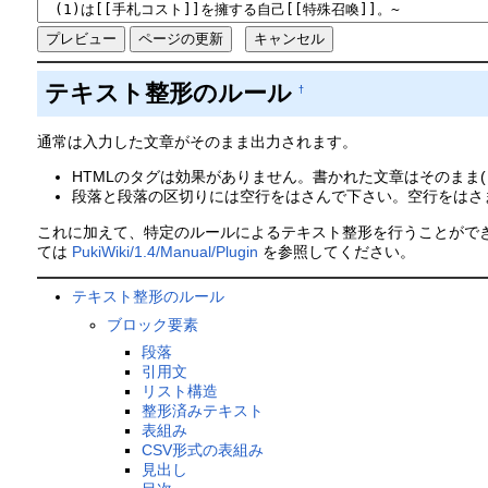
テキスト整形のルール
†
通常は入力した文章がそのまま出力されます。
HTMLのタグは効果がありません。書かれた文章はそのまま(「<font 
段落と段落の区切りには空行をはさんで下さい。空行をはさま
これに加えて、特定のルールによるテキスト整形を行うことがで
ては
PukiWiki/1.4/Manual/Plugin
を参照してください。
テキスト整形のルール
ブロック要素
段落
引用文
リスト構造
整形済みテキスト
表組み
CSV形式の表組み
見出し