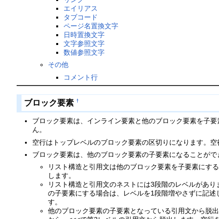
エイリアス
タブコード
ページ名置換文字
日時置換文字
文字参照文字
数値参照文字
その他
コメント行
ブロック要素
†
ブロック要素は、インライン要素と他のブロック要素を子要
ん。
空行はトップレベルのブロック要素の区切りになります。空
ブロック要素は、他のブロック要素の子要素になることがで
リスト構造と引用文は他のブロック要素を子要素にす
します。
リスト構造と引用文のネストには3段階のレベルがあり
の子要素にする場合は、レベルを1段階増やさずに記述
す。
他のブロック要素の子要素となっている引用文から脱出す