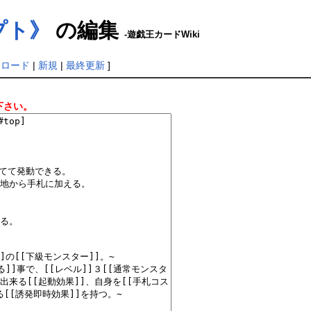
プト》
の編集
-遊戯王カードWiki
リロード
|
新規
|
最終更新
]
下さい。