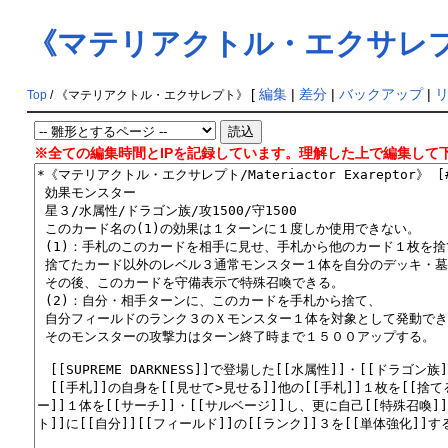
《マテリアクトル・エクサレ
[
編集
|
差分
|
バックアップ
|
Top
/ 《マテリアクトル・エクサレプト》
※全ての編集時間とIPを記録しています。理解した上で編集して