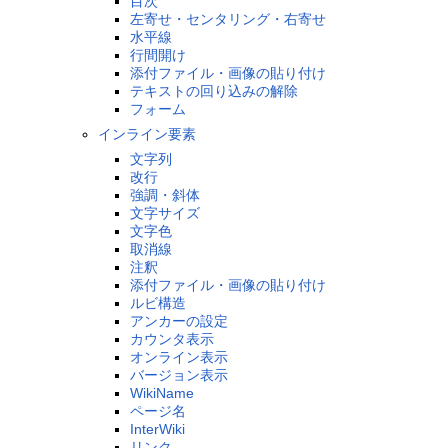
目次
左寄せ・センタリング・右寄せ
水平線
行間開け
添付ファイル・画像の貼り付け
テキストの回り込みの解除
フォーム
インライン要素
文字列
改行
強調・斜体
文字サイズ
文字色
取消線
注釈
添付ファイル・画像の貼り付け
ルビ構造
アンカーの設定
カウンタ表示
オンライン表示
バージョン表示
WikiName
ページ名
InterWiki
リンク