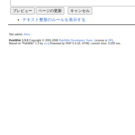
テキスト整形のルールを表示する
Site admin:
Aitsu
PukiWiki 1.5.0
Copyright © 2001-2006
PukiWiki Developers Team
. License is
GPL
.
Based on "PukiWiki" 1.3 by
yu-ji
.Powered by PHP 5.4.16. HTML convert time: 0.055 sec.