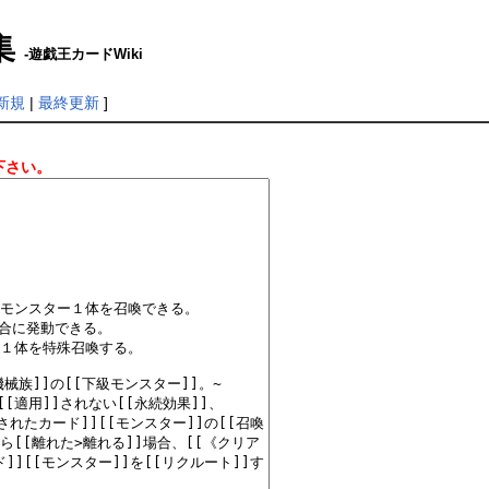
集
-遊戯王カードWiki
新規
|
最終更新
]
下さい。