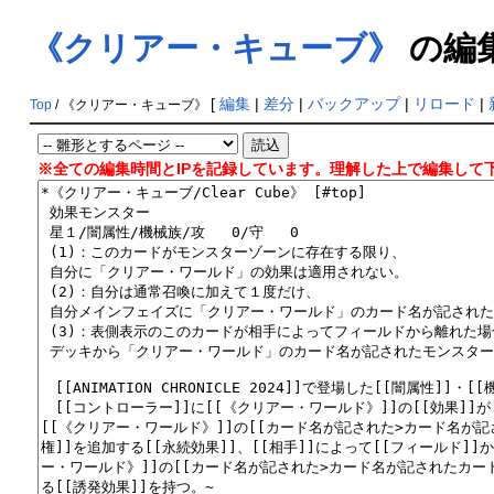
《クリアー・キューブ》
の編
[
編集
|
差分
|
バックアップ
|
リロード
|
Top
/ 《クリアー・キューブ》
※全ての編集時間とIPを記録しています。理解した上で編集して