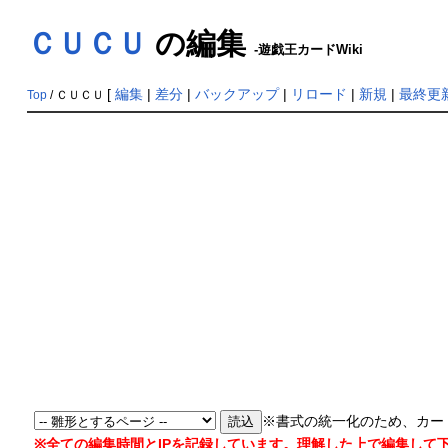
ＣＵＣＵ
の編集
-遊戯王カードWiki
[
編集
|
差分
|
バックアップ
|
リロード
|
新規
|
最終更
Top
/ ＣＵＣＵ
※書式の統一化のため、カー
※全ての編集時間とIPを記録しています。理解した上で編集して