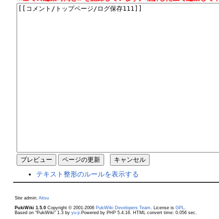
テキスト整形のルールを表示する
Site admin:
Aitsu
PukiWiki 1.5.0
Copyright © 2001-2006
PukiWiki Developers Team
. License is
GPL
.
Based on "PukiWiki" 1.3 by
yu-ji
.Powered by PHP 5.4.16. HTML convert time: 0.056 sec.