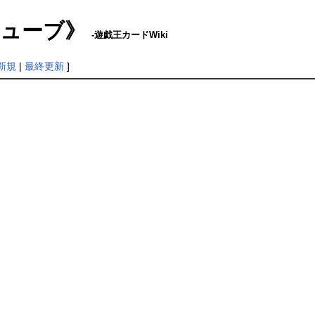
ー・キューブ》
-遊戯王カードWiki
新規
|
最終更新
]