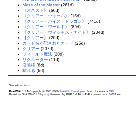
Maze of the Master
(281d)
《オネスト》
(66d)
《クリアー・ウォール》
(15d)
《クリアー・バイス・ドラゴン》
(741d)
《クリアー・ワールド》
(89d)
《クリアー・ヴィシャス・ナイト》
(234d)
【クリアー】
(20d)
カード名が記されたカード
(25d)
クリアー
(207d)
フィールド魔法
(20d)
リクルーター
(11d)
召喚権
(8d)
離れる
(5d)
Site admin:
Aitsu
PukiWiki 1.5.0
Copyright © 2001-2006
PukiWiki Developers Team
. License is
GPL
.
Based on "PukiWiki" 1.3 by
yu-ji
.Powered by PHP 5.4.16. HTML convert time: 0.003 sec.