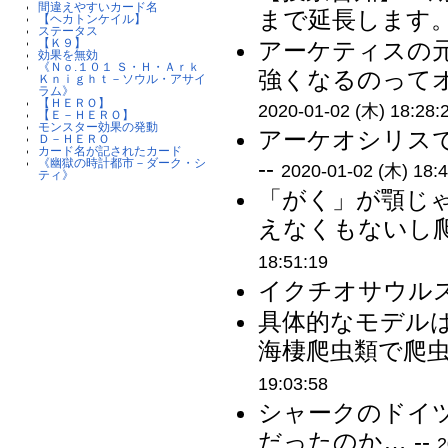
間違えやすいカード名
まで延長します。 
【ヘカトンケイル】
ステータス
【Ｋ９】
アーケティスの
効果を無効
《Ｎｏ.１０１ Ｓ・Ｈ・Ａｒｋ
強くなるのってオ
Ｋｎｉｇｈｔ－ソウル・アサイ
ラム》
【ＨＥＲＯ】
2020-01-02 (木) 18:28:
【Ｅ－ＨＥＲＯ】
モンスター効果の発動
アーケオシリス
Ｄ－ＨＥＲＯ
カード名が記されたカード
--
《幽獄の時計都市－ダーク・シ
2020-01-02 (木) 18:4
ティ》
「がく」が顎じ
えなくもないし爬
18:51:19
イクチオサウルス
具体的なモデル
海棲爬虫類で爬虫
19:03:58
シャークのドイ
だったのか… --
2