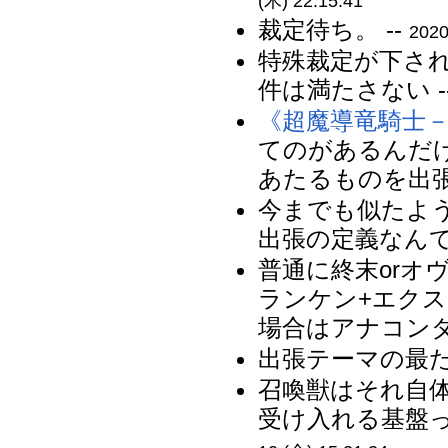
(木) 22:15:41
裁定待ち。 --
2020
特殊裁定が下され
件は満たさない -
《超魔導竜騎士
てのがあるんだ
あたるものを出張
今までも似たよ
出張の定義なんて
普通に終末orオ
ランケン+エク
場合はアナコンダ
出張テーマの最た
召喚獣はそれ自
受け入れる基盤っ