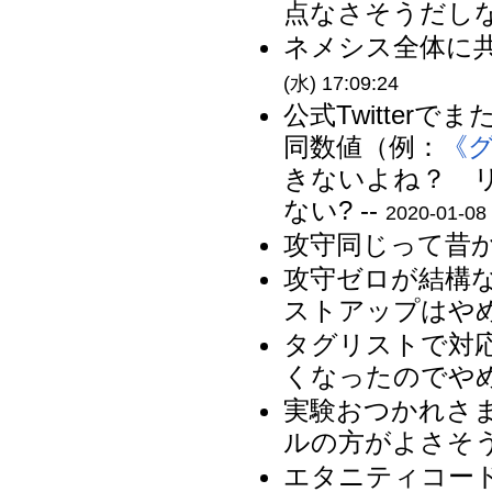
点なさそうだしな
ネメシス全体に共
(水) 17:09:24
公式Twitte
同数値（例：
《
きないよね？ 
ない? --
2020-01-08 
攻守同じって昔か
攻守ゼロが結構な
ストアップはやめ
タグリストで対
くなったのでやめ
実験おつかれさ
ルの方がよさそう
エタニティコー