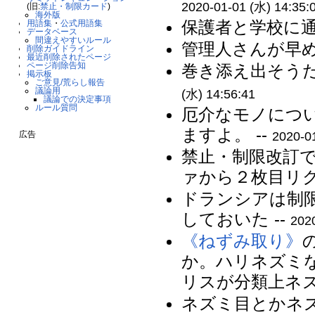
2020-01-01 (水) 14:35:
(旧:
禁止・制限カード
)
海外版
保護者と学校に通
用語集
・
公式用語集
データベース
間違えやすいルール
管理人さんが早め
削除ガイドライン
最近削除されたページ
ページ削除告知
巻き添え出そうだ
掲示板
ご意見/荒らし報告
議論用
(水) 14:56:41
議論での決定事項
ルール質問
厄介なモノについて
ますよ。 --
2020-0
広告
禁止・制限改訂
ァから２枚目リク
ドランシアは制
しておいた --
202
《ねずみ取り》
か。ハリネズミ
リスが分類上ネズ
ネズミ目とかネズ