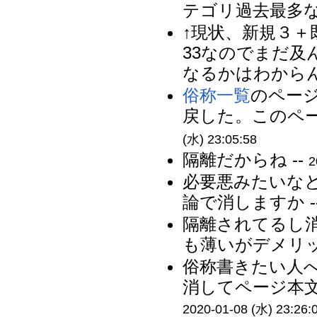
テゴリ過去最多な
↑現状、新規３＋
33なのでまだ
なるかはわからん
俗称一覧
のペー
戻した。このペー
(水) 23:05:58
隔離だからね --
2
必要悪みたいな
論で消しますか -
隔離されてるし
も薄いがデメリッ
俗称書きたい人
消してページ本文
2020-01-08 (水) 23:26: