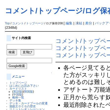
コメント/トップページ/ログ保存
[
編集
|
凍結
|
差分
|
バックア
Top
/
コメント
/
トップページ
/ ログ保存208
(2348d)
サイト内検索
コメント/トップペ
コメント/トップペ
コメント/トップペー
各ページ見てる
た方がスッキリ
↑
メニュー
とめるのは難しそ
トップページ
はじめにお読み下さい
アザトート万能過
カードリスト
(
英語版
)(
韓国版
)
(
中国版
)
正月から荒らす奴
略称一覧
デッキ集
最近削除されたペ
デッキ・カードプールの変遷
遊戯王ＯＣＧの歴史
リミットレギュレーション