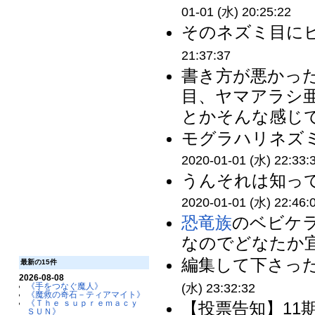
01-01 (水) 20:25:22
そのネズミ目にビ
21:37:37
書き方が悪かっ
目、ヤマアラシ
とかそんな感じで 
モグラハリネズミ
2020-01-01 (水) 22:33:
うんそれは知って
2020-01-01 (水) 22:46:
恐竜族
のベビケ
なのでどなたか宜
編集して下さった
最新の15件
2026-08-08
(水) 23:32:32
《手をつなぐ魔人》
《魔救の奇石－ティアマイト》
《Ｔｈｅ ｓｕｐｒｅｍａｃｙ
【投票告知】11期
ＳＵＮ》