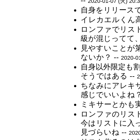
--
2020-01-07 (火) 20:3
自身をリリースで
イレカエルくん高
ロンファでリス
級が混じってて、
見やすいことが
ないか？ --
2020-0
自身以外限定も割
そうではある --
2
ちなみにアレキ
感じでいいよね？ 
ミキサーとかも実
ロンファのリス
今はリストに入
見づらいね --
2020