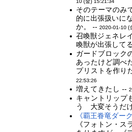
10 (金) 15:21:34
そのテーマのみで
的に出張扱いに
か。 --
2020-01-10 (
召喚獣ジェネレイ
喚獣が出張してる
ガードブロック
あったけど調べ
プリストを作りた
22:53:26
増えてきたし --
2
キャントリップ
う 大変そうだけど
《覇王眷竜ダー
《フォトン・ス