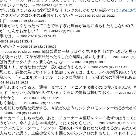
ルジャーもな。 --
2008-03-19 (水) 21:43:12
ずっと続けている人は改行記号なりリンクのしかたなりを調べて
はじめにお
スクガイとのコンボの2番おかしくない？ --
2008-03-19 (水) 23:20:22
ず --
2008-03-19 (水) 23:44:12
対象がいなくなったってことで早すぎた埋葬が墓地に送られたりしないの？ -
 なんかおかしい？ --
2008-03-19 (水) 23:50:49
では。 --
2008-03-19 (水) 23:52:45
08-03-19 (水) 23:55:43
のか？ --
2008-03-19 (水) 23:56:27
--
俺は普通に一刻もはやく早埋を禁止にすべきだと思う 
2008-03-19 (水) 23:56:54
題があったり、文章が稚拙だったりしたら編集お願いします。 --
2008-03-20 (木)
ば竹光チックのチック要らないよな… --
2008-03-20 (木) 10:38:53
覚醒！！」が出たわけだが、扱いはどうするの？ --
2008-03-20 (木) 11:11:45
思った。調整の為にサイドラも追加してみては。また、レベル対応表のような
悪いが、「デュエルターミナル シンクロ覚醒！！」が正式名の可能性もあ
-03-20 (木) 11:16:23
追記しまくってる人、通報しますよ？ アニメネタ書くのは構いませんが、整
えず「そういう名前が付いている」ぐらいの情報は載せておく。 --
2008-03-20
十分かと。 --
2008-03-20 (木) 11:20:21
しく頼む。 --
2008-03-20 (木) 11:27:29
の名前じゃ危険な気がする。今後どのようなシンクロモンスター出るかわか
--
2008-03-20 (木) 11:48:11
キーカードにしちゃだめ。あと、チューナー４種類を２～３枚ずつはうまく
うがいい。今のままじゃ構成がまったく分からない。 --
2008-03-20 (木) 11:58:01
ータスのモンスターに「シンクロ召喚のレベル合わせなら使えるか」みたいな
入らないと思う。上級少なくても回るのがシンクロの利点だし、そもそもラン