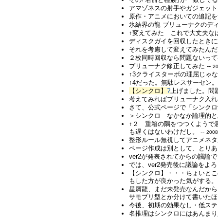
アマゾネスの射手やガジェットソ
原作・アニメにおいての追記を
氷結界の龍 ブリューナクのディ
↑変えてみた これで大丈夫なは
ディスクガイを回収したときに
それを考慮して変えてみたんだが
２枚同時回収なら問題ないって事
ブリューナク修正してみた --
20
↑3クライスターボの理屈じゃない
↑4だった。無駄レスサーセン。 
【シンクロ】
?
上げました。問
考えてみればブリューナク入れ
さて、公式ページで「シンクロ
＞シンクロ なかなか論理的と
↑２ 重箱の隅をつつくようで
も遅くはないわけだし。 --
2008
整形ルール無視してアニメネタ
ページ作成は別として、とりあ
ver2が発表されてからの議論で
では、ver2発売後に議論をよろ
【シンクロ】・・・ちょいとこ
もした方が良かった気がする。 
星屑龍、まだ未発売なんだから
サモプリ型とか分けて書いたほ
今後、初期の効果なし・低ステ
名推理はシンクロにはあんまり