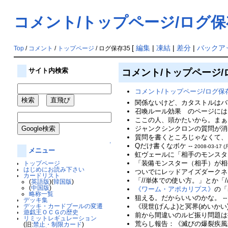
コメント/トップページ/ログ保
[
編集
|
凍結
|
差分
|
バックア
Top
/
コメント
/
トップページ
/ ログ保存35
コメント/トップページ/
サイト内検索
コメント/トップページ/ログ保存
関係ないけど、カタストルはバ
召喚ルール効果 のページには
ここの人、頭かたいから。まぁ
ジャンクシンクロンの質問が消さ
質問を書くところじゃなくて、
↑
Qだけ書くなボケ --
2008-03-17 (
メニュー
虹ヴェールに「相手のモンスタ
「装備モンスター（相手）が相
トップページ
はじめにお読み下さい
ついでにレッドアイズダークネ
カードリスト
「//単体での使い方。」とか「
(
英語版
)(
韓国版
)
(
中国版
)
《ワーム・アポカリプス》
の「
略称一覧
狙える。だからいいのかな。 -
デッキ集
デッキ・カードプールの変遷
《現世(げんよ)と冥界(めい
遊戯王ＯＣＧの歴史
前から間違いのルビ振り問題は提
リミットレギュレーション
荒らし報告：《滅びの爆裂疾風弾
(旧:
禁止・制限カード
)