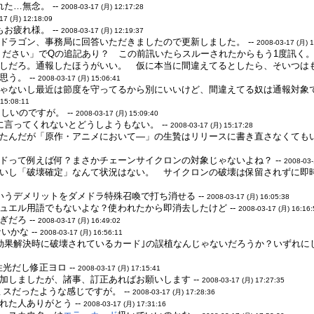
された…無念。 --
2008-03-17 (月) 12:17:28
17 (月) 12:18:09
お疲れ様。 --
2008-03-17 (月) 12:19:37
ドラゴン、事務局に回答いただきましたので更新しました。 --
2008-03-17 (月) 
ください」でQの追記あり？ この前訊いたらスルーされたからもう1度訊く。 
しだろ。通報したほうがいい。 仮に本当に間違えてるとしたら、そいつはも
う。 --
2008-03-17 (月) 15:06:41
ゃないし最近は節度を守ってるから別にいいけど、間違えてる奴は通報対象
 15:08:11
しいのですが。 --
2008-03-17 (月) 15:09:40
言ってくれないとどうしようもない。 --
2008-03-17 (月) 15:17:28
たんだが「原作・アニメにおいて―」の生贄はリリースに書き直さなくてもい
ードって例えば何？まさかチェーンサイクロンの対象じゃないよね？ --
2008-03-
いし「破壊確定」なんて状況はない。 サイクロンの破壊は保留されずに即時
いうデメリットをダメドラ特殊召喚で打ち消せる --
2008-03-17 (月) 16:05:38
ュエル用語でもないよな？使われたから即消去したけど --
2008-03-17 (月) 16:16
だろ --
2008-03-17 (月) 16:49:02
いかな --
2008-03-17 (月) 16:56:11
｢効果解決時に破壊されているカード｣の誤植なんじゃないだろうか？いずれに
光だし修正ヨロ --
2008-03-17 (月) 17:15:41
加しましたが、諸事、訂正あればお願いします --
2008-03-17 (月) 17:27:35
スだったような感じですが。 --
2008-03-17 (月) 17:28:36
た人ありがとう --
2008-03-17 (月) 17:31:16