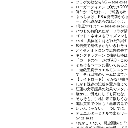
フラゲの奴ならNG --
2008-03-19 
ローガーディアンにQだけ(2008-
何件か「Qだけ～」で報告も出
ぶっちゃけ、PS�発売前から
ー」の記述があるのはどうよ。 
↑修正すれば？ --
2008-03-19 (水) 
いつものお約束だが、フラゲ情
ゴッド・ネオスもワイズマンも書
↑×４ 具体的にはどれだ?挙げ
広告費で鯖代まかないきれそう
どうせオミトロンで広告除去する
キングドラグーンに強制転移は、
「カードのページのFAQ・こ
そもそもページに書いてあるよ
「遊戯王真デュエルモンスター
て、それ以前のゲームに出てたっ
【ライトロード】 がかなり書き
しかも既存の記述を置き換えて
紅蓮の女守護兵の効果でメタル
確かに、例えにしても変だな。
そもそも、手札に来て欲しくな
電話質問で今日も「黒曜岩竜で
いいんじゃない。 ついでに、
デュエルターミナルで出たワー
(水) 21:36:35
↑おかしくない。爬虫類族で「
その｢名前と種族｣が一致して