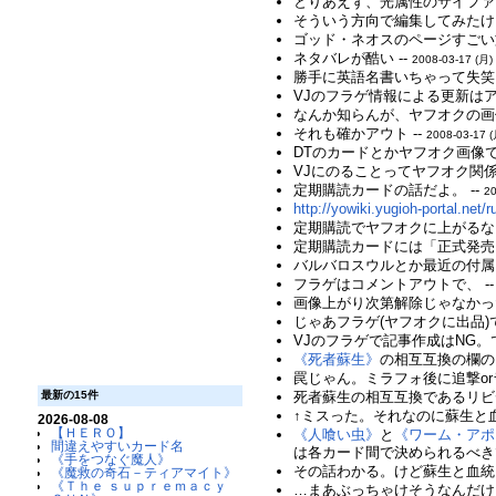
とりあえず、光属性のサイファ
そういう方向で編集してみたけど
ゴッド・ネオスのページすごい文
ネタバレが酷い --
2008-03-17 (月)
勝手に英語名書いちゃって失笑も
VJのフラゲ情報による更新は
なんか知らんが、ヤフオクの画
それも確かアウト --
2008-03-17 (
DTのカードとかヤフオク画像で
VJにのることってヤフオク関係
定期購読カードの話だよ。 --
20
http://yowiki.yugioh-portal.net/
定期購読でヤフオクに上がるな
定期購読カードには「正式発売
バルバロスウルとか最近の付属
フラゲはコメントアウトで、 -
画像上がり次第解除じゃなかった
じゃあフラゲ(ヤフオクに出品)
VJのフラゲで記事作成はNG。
《死者蘇生》
の相互互換の欄の
罠じゃん。ミラフォ後に追撃or
死者蘇生の相互互換であるリビ
最新の15件
↑ミスった。それなのに蘇生と血
2026-08-08
【ＨＥＲＯ】
《人喰い虫》
と
《ワーム・アポ
間違えやすいカード名
は各カード間で決められるべき
《手をつなぐ魔人》
その話わかる。けど蘇生と血統
《魔救の奇石－ティアマイト》
《Ｔｈｅ ｓｕｐｒｅｍａｃｙ
…まあぶっちゃけそうなんだけど