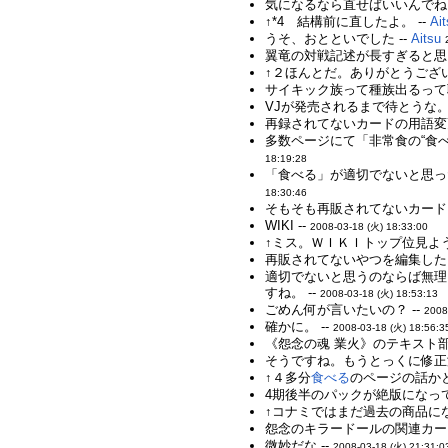
気になるなら直せばいいんでね
↑*4 結構前に直したよ。 --
Ai
うそ、おとといでした --
Aitsu
翼竜の対戦記述が長すぎると思う
↑２ほんとだ。ありがとうござい
サイキック族って種族出るって聴
VJが発売されるまで待とうな。 
再録されてないカードの用語変更
多数ページにて「非常食の“食
18:19:28
「食べる」が適切でないと思っ
18:30:46
そもそも再販されてないカード
WIKI --
2008-03-18 (火) 18:33:00
↑ミス。ＷＩＫＩトップ位見よう
再販されてないやつを編集したら
適切でないと思うのならば無理
すね。 --
2008-03-18 (火) 18:53:13
ごめん何が言いたいの？ --
2008
確かに。 --
2008-03-18 (火) 18:56:3
《怨念の魂 業火》のテキスト部
そうですね。もうとっくに修正済
↑４多分
食べる
のページの話か
4期後半のパックが絶版になっ
↑コナミではまだ過去の商品にな
怨念のキラードールの関連カー
微妙だな --
2008-03-18 (火) 21:31:0