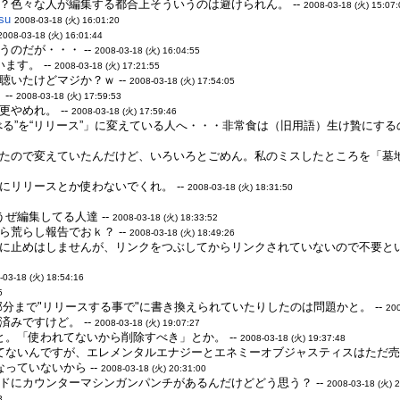
？色々な人が編集する都合上そういうのは避けられん。 --
2008-03-18 (火) 15:07
tsu
2008-03-18 (火) 16:01:20
2008-03-18 (火) 16:01:44
のだが・・・ --
2008-03-18 (火) 16:04:55
ます。 --
2008-03-18 (火) 17:21:55
いたけどマジか？ｗ --
2008-03-18 (火) 17:54:05
--
2008-03-18 (火) 17:59:53
やめれ。 --
2008-03-18 (火) 17:59:46
べる”を“リリース”」に変えている人へ・・・非常食は（旧用語）生け贄にする
たので変えていたんだけど、いろいろとごめん。私のミスしたところを「墓地
にリリースとか使わないでくれ。 --
2008-03-18 (火) 18:31:50
ぜ編集してる人達 --
2008-03-18 (火) 18:33:52
荒らし報告でおｋ？ --
2008-03-18 (火) 18:49:26
に止めはしませんが、リンクをつぶしてからリンクされていないので不要と
-03-18 (火) 18:54:16
5
分まで"リリースする事で"に書き換えられていたりしたのは問題かと。 --
200
みですけど。 --
2008-03-18 (火) 19:07:27
と。「使われてないから削除すべき」とか。 --
2008-03-18 (火) 19:37:48
てないんですが、エレメンタルエナジーとエネミーオブジャスティスはただ売れ
っていないから --
2008-03-18 (火) 20:31:00
ドにカウンターマシンガンパンチがあるんだけどどう思う？ --
2008-03-18 (火) 
3