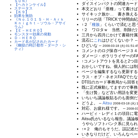
ＳＵＮ》
ダイスインパクトの関連カード
【ヘカトンケイル】
ステータス
本文どおり「亜種」って書けば
【Ｋ９】
サイキック族か… 書き換える
効果を無効
リリーの項「TRICKで仲間由
《Ｎｏ.１０１ Ｓ・Ｈ・Ａｒｋ
Ｋｎｉｇｈｔ－ソウル・アサイ
↑２「
種族
」くらいで済むと思う
ラム》
↑２ ワロタｗ 当然、削除だけ
【Ｅ－ＨＥＲＯ】
モンスター効果の発動
三月から四月にかけて書籍付属
Ｄ－ＨＥＲＯ
流石に
これ
はひどくないか？ -
カード名が記されたカード
《幽獄の時計都市－ダーク・シ
ひどいな --
2008-03-18 (火) 01:51:4
ティ》
コメントのログ保存ページ３４
ダメージ・ポラリライザーのFA
↑コメントアウトを見ると2つ目
おかしいですね。個人的には削除
ページを編集するなら更新する
ラス・オブ・ネオスFAQでたな
DT01のカード事務局から回答も
既に正式稼動してますので事務局
「生け贄」など古い用語を変更
いちいち議論板貼るのも面倒だし
どうよ。 --
Aitsu
2008-03-18 (火) 
対応、お疲れ様です。 --
2008-03
ハーピィ・レディ１の項目に電
Aitsu氏がいるなら報告。議論
うやらソフトバンク系に見られ
↑×２ 俺のもそうだ。誤記述だ
いきなりだけど、いろんなペー