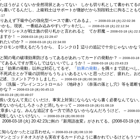
たほうがよくないか全然現状とあってない しかも切り札として書かれてるの
ら書いてるんだし、上級戦士はサポートが微妙だから別段戦士に拘ることもな
2:17
りあえず下級中心の強化型ベースで書いてみるよ。 --
2008-03-18 (火) 22:02:36
いかも。現状、一番組み込みやすいデッキだし。 --
2008-03-18 (火) 22:12:34
今マリシャスが戦士族の切り札かと言われると てか邪魔 --
2008-03-18 (火) 22:
すか！ --
2008-03-18 (火) 22:29:47
たいのか？ --
2008-03-18 (火) 22:34:00
シンクロモンが増えるだろうから、【シンクロ】辺りの追記で十分じゃないかな
と闇の竜の破壊効果防げるってあるがあれってカードの発動か？ --
2008-03-18
グてあるんですが荒らしではないいでしょうか！ --
2008-03-18 (火) 23:43:23
は「効果の発動」以外は対応してるぞ。「
効果の発動
」を隅々まで読むべし。 
不死武士とか下級の説明がもうちょいあるといいと思ったけど、疲れた。おか
記述、コメントアウトしました。 --
2008-03-19 (水) 00:36:33
》《洗脳－ブレインコントロール》《地砕き》《奈落の落とし穴》等を遮断
な？ --
2008-03-19 (水) 00:45:13
08-03-19 (水) 00:49:07
長い文なんて見にくいだけ。事実上対策にならないなら書く必要なんてない。 
差ないからむしろさっさと消しちゃって --
2008-03-19 (水) 01:08:19
い文章多いよな。みんな追記する一方で消さないからなんだろうけど。 --
2008-03
慢しないといけない。 --
2008-03-19 (水) 06:00:03
 2008-03-18 (火) 20:42:23に例の『新用語改変』がされてる。(2008-03-1
知らなかったとは言わせん --
2008-03-19 (水) 08:13:30
マンとゴッドネオスがさも実在するカードのように書かれているけどもうソース