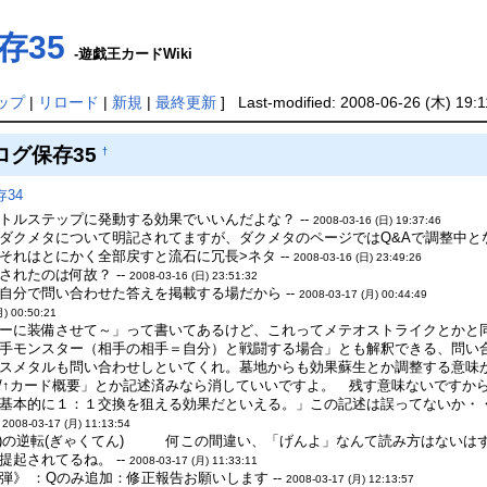
存35
-遊戯王カードWiki
ップ
|
リロード
|
新規
|
最終更新
] Last-modified: 2008-06-26 (木) 19:1
ログ保存35
†
34
トルステップに発動する効果でいいんだよな？ --
2008-03-16 (日) 19:37:46
ダクメタについて明記されてますが、ダクメタのページではQ&Aで調整中とな
それはとにかく全部戻すと流石に冗長>ネタ --
2008-03-16 (日) 23:49:26
れたのは何故？ --
2008-03-16 (日) 23:51:32
自分で問い合わせた答えを掲載する場だから --
2008-03-17 (月) 00:44:49
月) 00:50:21
ーに装備させて～」って書いてあるけど、これってメテオストライクとかと同
手モンスター（相手の相手＝自分）と戦闘する場合」とも解釈できる、問い合
スメタルも問い合わせしといてくれ。墓地からも効果蘇生とか調整する意味が分
//↑カード概要」とか記述済みなら消していいですよ。 残す意味ないですから。
基本的に１：１交換を狙える効果だといえる。」この記述は誤ってないか・・
-
2008-03-17 (月) 11:13:54
かい)の逆転(ぎゃくてん) 何この間違い、「げんよ」なんて読み方はないはず
起されてるね。 --
2008-03-17 (月) 11:33:11
》 ：Qのみ追加：修正報告お願いします --
2008-03-17 (月) 12:13:57