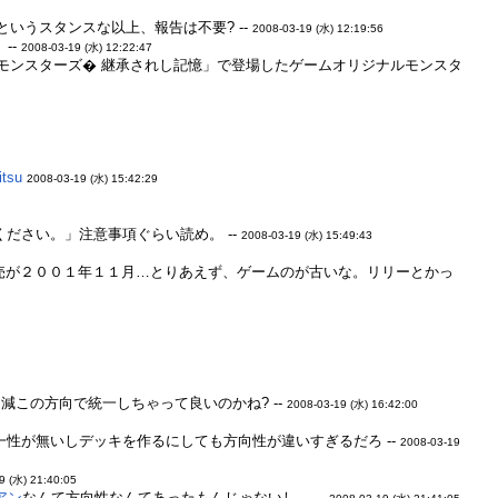
らし』というスタンスな以上、報告は不要? --
2008-03-19 (水) 12:19:56
--
2008-03-19 (水) 12:22:47
ルモンスターズ� 継承されし記憶」で登場したゲームオリジナルモンスタ
itsu
2008-03-19 (水) 15:42:29
ださい。」注意事項ぐらい読め。 --
2008-03-19 (水) 15:49:43
発売が２００１年１１月…とりあえず、ゲームのが古いな。リリーとかっ
この方向で統一しちゃって良いのかね? --
2008-03-19 (水) 16:42:00
性が無いしデッキを作るにしても方向性が違いすぎるだろ --
2008-03-19
9 (水) 21:40:05
アン
なんて方向性なんてあったもんじゃないし… --