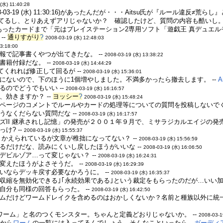
(水) 11:40:28
03-19 (水) 11:30:16)があったんだが・・・Aitsu氏が『ルール違反≠荒
てるし、とりあえずアリじゃないか？ 確認したけど、質問の内容も酷いし。 
あったカードまで「元はプレイステーション2専用ソフト「遊戯王 真デュエ
--
通りすがり
?
2008-03-19 (水) 12:48:03
13:18:00
報で記事書くやつが出てきたな。 --
2008-03-19 (水) 13:38:22
籍付録だな。 --
2008-03-19 (水) 14:44:29
てくれれば修正して回るが --
2008-03-19 (水) 15:36:01
にないので、下のほうに1個増やしました。不満多かったら撤去します。 --
A
のでどうでもいい --
2008-03-19 (水) 16:16:57
効きますか？ --
ヨッシー
?
2008-03-19 (水) 15:48:24
のページのコメントでルールやカードの処理等についての質問を投稿しないでく
うなくだらない質問だな --
2008-03-19 (水) 16:17:57
ズII 継承されし記憶」の発売が２００１年９月で、ミサラジカルエイジの
け? --
2008-03-19 (水) 15:55:37
かえられているが文章が稚拙になってない？ --
2008-03-19 (水) 15:56:59
るだけだな、読みにくいし戻したほうがいいな --
2008-03-19 (水) 16:06:50
デビルゾア…って変じゃない？ --
2008-03-19 (水) 16:24:31
変えたほうがよさそうだ。 --
2008-03-19 (水) 16:29:39
いならデッキ戻す必要なかろうに。 --
2008-03-19 (水) 16:35:37
収縮を無効化できる｣｢永続効果である｣という裁定をもらったのだが…いい加減
自分も同様の回答もらった。 --
2008-03-19 (水) 16:42:50
ムだけどワームドレイクを含めるのはおかしくないか？名前と種族以外に統一
ワーム」と名のつくモンスター。ちゃんと定義どおりじゃないか。 --
2008-03-1
るから
ワーム
の一覧には入ってるんでしょう。そんなこといったら、
ガーディ