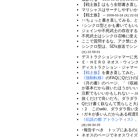
【戦士族】はもう全部書き直し
マリシャスはサーチしやすいか
【戦士族】 --
2008-03-18 (火) 22:0
↑↑ちょっと書き直してみる。と
↑シンクロ型とかも書いてもい
ジェインや不死武士の存在する
不死武士はシンクロ召喚に使えま
ここで質問するな。アク禁にされ
シンクロ型は、5D's放送で
(火) 22:56:01
デストラクションジャマーに光
Ｅ・ＨＥＲＯ ネオス・ウィン
ディストラクション・ジャマー
【戦士族】
を書き直してみた。
《強制転移》
のFAQにQだけの
《月の書》のページ、「《収縮
が基本だから抜いたほうがいいか
注釈でもいいかもしれない --
20
抜くだけで良いだろ。ダラダラ
Qだけ書く奴なんて荒らしと大
↑２ このwiki、ダラダラ長
↑ガキが多いんだからある程度我
《伝説の都 アトランティス》
、
(水) 06:30:35
↑報告すべき トップにあるのに
ネオスのページでネオスワイズ