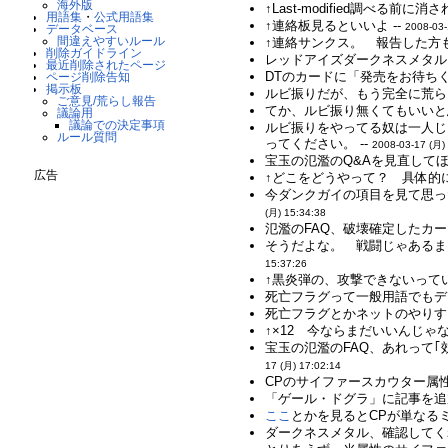
海外版
↑Last-modified調べる前に消
用語集
・
公式用語集
↑連絡板見るといいよ --
2008-03-
データベース
間違えやすいルール
↑連絡サンクス。 報告した方も
削除ガイドライン
レッドアイズダークネスメタル
最近削除されたページ
DTのカードに「発売をお待ち
ページ削除告知
掲示板
ルビ振りだが、もう完全に荒ら
ご意見/荒らし報告
てか、ルビ振り無くてもいいと思
議論用
議論での決定事項
ルビ振りをやってる奴は一人じ
ルール質問
ってください。 --
2008-03-17 (月)
宝玉の氾濫のQ&Aを見直してほ
広告
↑どこをどうやって？ 具体的に
今ダンクガイの項目を見て思っ
(月) 15:34:38
氾濫のFAQ、破壊確定したカ
そうだよな。 戦闘じゃあるま
15:37:26
↑黒炎弾の、攻撃できないって
死亡フラグって一般用語でもデ
死亡フラグとかネットのやりすぎ
↑×12 今ならまだいいんじゃな
宝玉の氾濫のFAQ、あれって
17 (月) 17:02:14
CPのサイファースカウター属性
「ゲール・ドグラ」に記事を追
ここ
とかを見るとCPが単なるミ
ダークネスメタル、確認してくれ