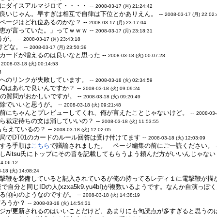
にダイスアルマジロて・・・・ --
2008-03-17 (月) 21:24:42
良いじゃん。早すぎは相互で自律は下位とかありえん。 --
2008-03-17 (月) 22:02
ページはどれ位あるのかな？ --
2008-03-17 (月) 23:17:04
紀恵が言っていた。」ってｗｗｗ --
2008-03-17 (月) 23:18:31
が。 --
2008-03-17 (月) 23:43:18
どな。 --
2008-03-17 (月) 23:50:39
カードが増えるのは良いなと思った --
2008-03-18 (火) 00:07:28
-
2008-03-18 (火) 00:14:53
5
へのリンクが失敗しています。 --
2008-03-18 (火) 02:34:59
Qはあれで良いんですか？ --
2008-03-18 (火) 09:09:24
の質問がおかしいですが。 --
2008-03-18 (火) 09:20:49
でいいと思うが。 --
2008-03-18 (火) 09:21:48
前にちゃんとプレビューしてくれ、俺が言えたことじゃないけど。 --
2008-03-
ら裁定待ちの文は消していいの？ --
2008-03-18 (火) 11:53:55
らえているの？ --
2008-03-18 (火) 12:02:05
でDT01のカードのルール回答は受け付けてます --
2008-03-18 (火) 12:03:09
する手順は
こちら
で議論されました。 ページ編集の前にご一読ください。 -
Aitsu氏にトップにその旨を記載してもらうよう頼んだ方がいいんじゃない？
14:06:12
-18 (火) 14:08:24
撃鞭を装備していると記入されているが俺の持ってるレディ１に電撃鞭が描か
板で自分と同じIDの人(xzxa5k9.yu4bI)が複数いるようです。なんか
る傾向のようなのですが。 --
2008-03-18 (火) 14:38:19
ろうか？ --
2008-03-18 (火) 14:54:31
ジが更新されるのはいいことだけど、あまりにも句読点が多すぎると思うのは俺