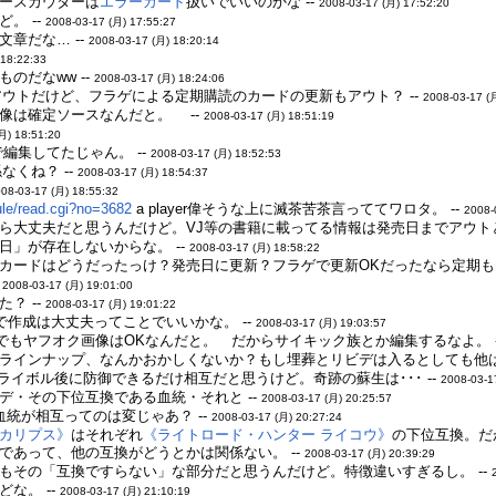
ースカウターは
エラーカード
扱いでいいのかな --
2008-03-17 (月) 17:52:20
。 --
2008-03-17 (月) 17:55:27
章だな… --
2008-03-17 (月) 18:20:14
 18:22:33
のだなww --
2008-03-17 (月) 18:24:06
アウトだけど、フラゲによる定期購読のカードの更新もアウト？ --
2008-03-17 (
像は確定ソースなんだと。 --
2008-03-17 (月) 18:51:19
月) 18:51:20
編集してたじゃん。 --
2008-03-17 (月) 18:52:53
なくね？ --
2008-03-17 (月) 18:54:37
08-03-17 (月) 18:55:32
rule/read.cgi?no=3682
a player偉そうな上に滅茶苦茶言っててワロタ。 --
2008-
ら大丈夫だと思うんだけど。VJ等の書籍に載ってる情報は発売日までアウトと
日」が存在しないからな。 --
2008-03-17 (月) 18:58:22
カードはどうだったっけ？発売日に更新？フラゲで更新OKだったなら定期もい
-
2008-03-17 (月) 19:01:00
？ --
2008-03-17 (月) 19:01:22
で作成は大丈夫ってことでいいかな。 --
2008-03-17 (月) 19:03:57
でもヤフオク画像はOKなんだと。 だからサイキック族とか編集するなよ。 -
ラインナップ、なんかおかしくないか？もし埋葬とリビデは入るとしても他は
ライボル後に防御できるだけ相互だと思うけど。奇跡の蘇生は･･･ --
2008-03-1
デ・その下位互換である血統・それと --
2008-03-17 (月) 20:25:57
統が相互ってのは変じゃあ？ --
2008-03-17 (月) 20:27:24
カリプス》
はそれぞれ
《ライトロード・ハンター ライコウ》
の下位互換。だ
であって、他の互換がどうとかは関係ない。 --
2008-03-17 (月) 20:39:29
もその「互換ですらない」な部分だと思うんだけど。特徴違いすぎるし。 --
な。 --
2008-03-17 (月) 21:10:19