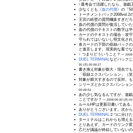
↑選考会で活躍したなら、遊戯
少なくとも
《血の代償》
の『5
トーナメントパック2008vo
王宮の鉄壁の質問欄多すぎだろ
血の代償の質問が復活していた
血の代償のテキストの数字は半角
カードのテキストの場合：攻守は
守られてはいないし明文化され
各カードの下部の収録パックの
と進言します。現実的な案でな
↑ つまりどういうこと？ --
2008-
DUEL TERMINAL
などパックじ
30 (月) 00:08:27
書き換え対象が膨大・現在でも
「収録エクスパンション」（笑）
対象が膨大すぎるので反対。も
シリーズとかエクスパンション
00:49:52
あの少し気なるんですが、遊戯
ことですか？ --
2008-06-30 (月) 01
ルールHPは更新日書いてある
ありがとうございます。次から更
DUEL TERMINAL
２つに分けたん
ターミナルはこれからも増える
とりあえず、カードのリンク変更
乙だが議論が終結していないの