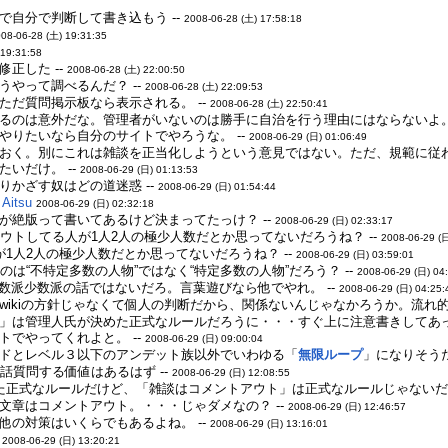
で自分で判断して書き込もう --
2008-06-28 (土) 17:58:18
08-06-28 (土) 19:31:35
 19:31:58
正した --
2008-06-28 (土) 22:00:50
やって調べるんだ？ --
2008-06-28 (土) 22:09:53
ただ質問掲示板なら表示される。 --
2008-06-28 (土) 22:50:41
るのは意外だな。管理者がいないのは勝手に自治を行う理由にはならないよ。
やりたいなら自分のサイトでやろうな。 --
2008-06-29 (日) 01:06:49
おく。別にこれは雑談を正当化しようという意見ではない。ただ、規範に従
いだけ。 --
2008-06-29 (日) 01:13:53
りかざす奴はどの道迷惑 --
2008-06-29 (日) 01:54:44
-
Aitsu
2008-06-29 (日) 02:32:18
が絶版って書いてあるけど決まってたっけ？ --
2008-06-29 (日) 02:33:17
ウトしてる人が1人2人の極少人数だとか思ってないだろうね？ --
2008-06-29 (
1人2人の極少人数だとか思ってないだろうね？ --
2008-06-29 (日) 03:59:01
のは“不特定多数の人物”ではなく“特定多数の人物”だろう？ --
2008-06-29 (日) 04
に多数派少数派の話ではないだろ。言葉遊びなら他でやれ。 --
2008-06-29 (日) 04:25:
ikiの方針じゃなくて個人の判断だから、関係ないんじゃなかろうか。流れ的
」は管理人氏が決めた正式なルールだろうに・・・すぐ上に注意書きしてあ
でやってくれよと。 --
2008-06-29 (日) 09:00:04
ドとレベル３以下のアンデット族以外でいわゆる「
無限ループ
」になりそうだ
話質問する価値はあるはず --
2008-06-29 (日) 12:08:55
れた正式なルールだけど、「雑談はコメントアウト」は正式なルールじゃないだろ
文章はコメントアウト。・・・じゃダメなの？ --
2008-06-29 (日) 12:46:57
他の対策はいくらでもあるよね。 --
2008-06-29 (日) 13:16:01
-
2008-06-29 (日) 13:20:21