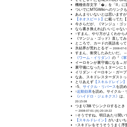
機種依存文字「�」を「II」
ついでにMTGWikiへのリンク
あんまりいないとは思いますが
【ネオスビート】
に載ってた【
今さらだが、《マンジュ・ゴッ
なら書き換えればいいじゃない。
↑すまん、やり方がよくわからん
《マンジュ・ゴッド》直してみた
ところで、カードの英語名って、
氷結界が荒れとるぞ --
2008-07-0
すまん、衝突したみたいだ。 -
《ワーム・イリダン》
の『
《軍
イーロキンが裏守備になる→ガー
裏守備になったら１ターンに１
イリダン・イーロキン・ガープ
なあ、スキドレスターダストっ
とりあえず
【スキルドレイン】
↑5、
サイクル・リバース
を読め
↑
起動効果
を読め。サイクル・リ
《ハイドロ・ジェネクス》
は、
20:15:08
つまり3体でシンクロするとき
--
2008-07-01 (火) 20:19:22
↑そうですね。明日あたり聞いて
【スキルドレイン】
がいまいち
↑スキドレをそうそううまく序