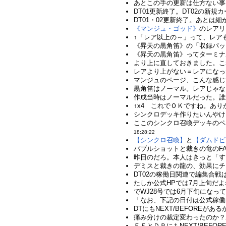
あとこの手の更新は仕方ない事
DT01更新終了。DT02の新規
DT01・02更新終了。あとは
《マンジュ・ゴッド》
のレアリ
↑「レア以上の～」って、レアも
《昇天の黒角笛》の「収録パッ
《昇天の黒角笛》ってターミナ
より上に直しておきました。こ
レアより上がない＝レアになった
マンジュのページ、こんな感じで
黒角笛はノーマル。レアじゃない
作成当時はノーマルだった。誰か
↑x4 これでＯＫですね。あり
シンクロデッキ作りたいんやけど
ここのシンクロ召喚デッキのペ
18:28:22
【シンクロ召喚】
と
【ダムドビ
バブルショットと裁きの竜のF
昨日のだろ。本人はきっと「す
デミスと裁きの龍の、効果にチ
DT02の稼働日関連で編集合戦は
たしか公式HPでは7月上旬だよ
でWJ28号では6月下旬になって
「なお、下記の日付は公式稼働
DTにもNEXT/BEFOREがあ
痛み分けの裁定変わったのか？
ＥＥとＤＰにもNEXT/BEF