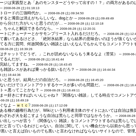
ージは実践型とあ「あのモンスターどうやって出すの！？」の両方があるのは
--
2008-06-28 (土) 01:18:13
トロードの三強時代か。 --
2008-06-28 (土) 09:34:50
ると濁音は消えがちらしいな。dogとか --
2008-06-28 (土) 09:49:49
から分けた方がいいと思うのだが… --
2008-06-28 (土) 12:10:18
。ちゃんと解説できるのなら。 --
2008-06-28 (土) 12:20:31
ートにチューナーとかサモンプリースト入れるだけだろ。 --
2008-06-28 (土) 12:
て書いてあるけどさ、「絶対氷結界」なら結界の意味合いのほうが強くないか？
てる方に質問、何故関係ない雑談とはいえなんでもかんでもコメントアウト
08-06-28 (土) 16:39:26
談はチャットでどうぞ。」これが読めないならもう来るなよ（苦笑） --
2008-06-
るんだが。 --
2008-06-28 (土) 16:41:44
結してますね。 --
2008-06-28 (土) 16:43:45
も雑談レスがあれば乗っかる奴いるだろ？ --
2008-06-28 (土) 16:44:34
8 (土) 16:44:36
いと思うが。結局ただの自治だろ。 --
2008-06-28 (土) 16:45:20
ないだけでコメントアウトするケースが多いのも問題だ。 --
2008-06-28 (土) 16:
＝悪ってことかな？ --
2008-06-28 (土) 16:49:11
まー好きにすればいいんじゃね？「関係ない雑談」してる時点でコメントア
-06-28 (土) 16:49:19
なよ --
ｗｔｃ
?
2008-06-28 (土) 17:12:09
ある種の越権行為だが、Wikiという利用者主体のサイトにおいては自治は推奨
わざわざ火を起こすような自治は荒らしと同罪ではなかろうか。 --
2008-06-28
い出しっぺが言う「（関係ない）雑談」をコメントアウトするのは荒らしではな
だと言っているわけじゃない。自治に関して、いい機会だから以前から思って
が黒いと言えば白いものでも黒いと言わなければならないサイトなので、管理人