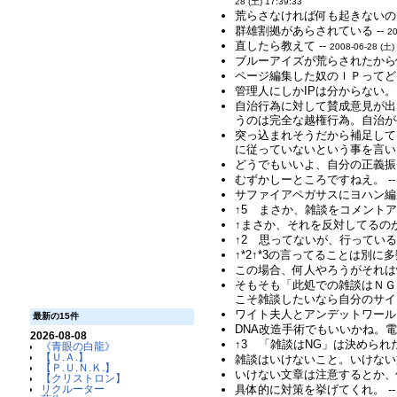
28 (土) 17:39:33
荒らさなければ何も起きないの
群雄割拠があらされている --
20
直したら教えて --
2008-06-28 (土)
ブルーアイズが荒らされたから修
ページ編集した奴のＩＰってどう
管理人にしかIPは分からない。
自治行為に対して賛成意見が出
うのは完全な越権行為。自治が
突っ込まれそうだから補足して
に従っていないという事を言いた
どうでもいいよ、自分の正義振
むずかしーところですねえ。 -
サファイアペガサスにヨハン編
↑5 まさか、雑談をコメントア
↑まさか、それを反対してるのが
↑2 思ってないが、行っている
↑*2↑*3の言ってることは別
この場合、何人やろうがそれはw
そもそも「此処での雑談はＮＧ
こそ雑談したいなら自分のサイト
ワイト夫人とアンデットワール
最新の15件
DNA改造手術でもいいかね。電
2026-08-08
↑3 「雑談はNG」は決めら
《青眼の白龍》
【Ｕ.Ａ.】
雑談はいけないこと。いけない
【Ｐ.Ｕ.Ｎ.Ｋ.】
いけない文章は注意するとか、
【クリストロン】
リクルーター
具体的に対策を挙げてくれ。 -