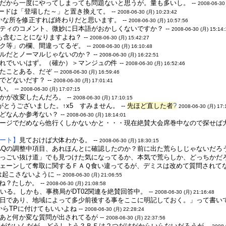
だから一度にやってしまっても問題ないと思うが。量も多いし。 --
2008-06-30
カードは「登場した～」と置き換えて。 --
2008-06-30 (月) 10:23:42
細かな所を修正すれば終わりだと思います。 --
2008-06-30 (月) 10:57:56
ティのコメント、微妙に日本語がおかしくないですか？ --
2008-06-30 (月) 15:14
含むことになりますよね？ --
2008-06-30 (月) 15:42:27
ク等」の欄、間違ってるぞ。 --
2008-06-30 (月) 16:10:48
ルだとノーマルじゃないのか？ --
2008-06-30 (月) 16:22:51
れでいいはず。（確か）＞マンジュの件 --
2008-06-30 (月) 16:52:46
ことある、だぞ --
2008-06-30 (月) 16:59:46
どないだす？ --
2008-06-30 (月) 17:01:41
。 --
2008-06-30 (月) 17:07:15
が改変したんだろ。 --
2008-06-30 (月) 17:10:15
がとうございました。↑x5 すみません。 --
先ほど直した者
?
2008-06-30 (月) 17:
なんか参考ない？ --
2008-06-30 (月) 18:14:01
ージでだめなら他行くしかないかと・・・現在絶賛大会席巻中なので探せば大
ート】
見ておけば大体わかる。 --
2008-06-30 (月) 18:30:15
AQの調整中項目、あれほんとに確認したのか？前に出た荒らしじゃないだろうか
っごい抜け道」でも見つけた気になってるか、本気で荒らしか、どっちかだろう
ェーンして奪取に関するＦＡＱ食い違ってるが、デミスは改めて質問されてない
起こさないように --
2008-06-30 (月) 21:06:55
ね？たしか。 --
2008-06-30 (月) 21:08:58
いる。しかも、事務局がDT02関連を絶賛回答中。 --
2008-06-30 (月) 21:16:48
日であり、地域によって多少前後する事をここに明記しておく。」って書いてある
るからTPに付けてもいいよね --
2008-06-30 (月) 22:28:24
あと何か変な質問が出されてるが --
2008-06-30 (月) 22:37:56
OREがないんだが、どうしよう？ＢＥは２つだけだからいらないだろうが --