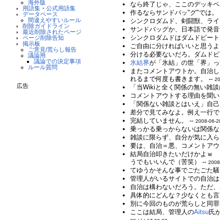
海外版
なら終了じゃ、ここのデッキペ
用語集
・
公式用語集
作るならサンドバッ"グ"では。 
データベース
間違えやすいルール
シンクロダムド、剣闘獣、ライ
削除ガイドライン
サンドバッグか、日本語で発音す
最近削除されたページ
シンクロダムドはダムドビート
ページ削除告知
掲示板
ご自由に分ければいいと思うよ
ご意見/荒らし報告
分ける必要ないだろ。ダムドビ
議論用
議論での決定事項
氷結界
が「氷結」の世「界」っ
ルール質問
またコメントアウトか。自治し
れるまで何度も書きます。 --
20
広告
「当Wikiと全く関係の無い雑
コメントアウトする理由を聞いて
「関係ない雑談とはいえ」自己完
差分で見てみなよ。例え一行で
完結していません。 --
2008-06-2
乗っかる乗っからないは関係な
雑談に限らず、自分が気に入ら
要は、自治＝悪、コメントアウト
結局自治叩きたいだけかよｗ 
うでもいいんで（苦笑） --
2008
てゆうかそんな事でごたごた騒ぐ
管理人がいるサイトでの自治は
自治は構わないだろう。ただ、
具体的にどんな？少なくとも言
別に今回のものが荒らしと同罪
ここは結局、管理人の
Aitsu
氏