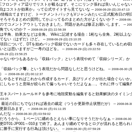
王フロンティア辺りでリストが載るはず。そこにリンク張れば良いんじゃない？
00はコストか効果か』って公式サイトすら見てないな --
2008-06-29 (日) 20:47:13
l.2の情報出てますけど、トーナメントパックもVジャンみたいに正式配布日の明
そろそろまとめの質問してかぶってるのまとめた方がよくないか？ --
2008-06-
のでコメントアウトしておきました。問題があれば修正お願いします。 --
200
でいいのか？ --
2008-06-29 (日) 22:56:39
半角、効果文などは全角。 Wikiに記述する場合：1桁なら全角、2桁以上なら半
てない（はずだ）けど。 --
2008-06-29 (日) 23:10:35
項目について、DTを始めパック収録でないカードも多々存在しているため
いとは思いますがご一考のほどを。 --
2008-06-29 (日) 23:22:53
06-29 (日) 23:56:25
ゃないやつもあるから「収録パック」という表現やめて「収録シリーズ」か「
「収録パック
等
」という表現だから問題なしだと思うけどね。 --
2008-06-30 (月
 --
2008-06-30 (月) 00:12:37
しやるとすればこれから作成するカード、及びリメイクが出た場合ぐらいか。 
にしちゃうと意味が絞られて偏っちゃいそうだよなぁ…。それに伴って編集作
王キスパートルールＨＰを参考に地殻変動を編集すると効果解決のタイミン
:03:25
。最近の日にちでなければ過去の裁定（つうか更新停止状態だが） --
2008-06-3
新日みます。 --
2008-06-30 (月) 01:11:35
だな --
2008-06-30 (月) 03:59:02
だろうから、１ページに纏めるとえらい事になりそうだからなぁ --
2008-06-30
DT01-JP001～010まで終了。あんまり纏めてやるとログが流れると怒られ
に勝手に実行する行為は頂けない。 --
2008-06-30 (月) 07:59:28