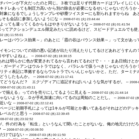
チバーンが下火だったのと同じ。３枚では足りず代替カードはプレイしにくい
キドレあっても制圧力高いから別の除去が必要になるせいじゃないだろうか -
対象になるでしょうしサンブレや砂塵ツイスターにも割られますからね あと
そも会話に参加しないようにな --
2008-07-01 (火) 23:44:44
よっても違ってくるからもはやきりがないような --
2008-07-02 (水) 01:41:54
ボってアクションデュエル限定みたいに読めるけど、スピードデュエルでも使え
02 (水) 11:55:01
レーはバウンス効果～」のあとに「霞の谷はバウンス効果～」って文があって被
イモンについての頭の悪い記述が出たり消えたりしてるけどあれどうすんの？ 
やすいよねぇ。 --
2008-07-02 (水) 18:30:15
あれは明らかに色が変更されてるから言われてるわけで・・・まあ日焼けとかで
・ガーディアンはウルトラではなく、パラレルで扱うべきじゃないだろうか
リティ表記に準拠するならウルトラでいいんじゃないかと。ただ、ターミナ
うしたもんか。 --
2008-07-02 (水) 21:17:41
てどうなんだ？ エクゾディアに追記すればいいような気がするが。 --
2008-
2008-07-02 (水) 21:43:11
ンで揃える」ってのを売りにしてるように見える --
2008-07-02 (水) 21:44:14
ゃないような…Ｄが手札加速に向いてるのは周知のことだし。 --
2008-07-02 (水
いな --
2008-07-02 (水) 22:12:41
ページに初期手札によっては1キルが可能とか書いてあるがそれはどのデッキも
ベルだと思う --
2008-07-02 (水) 22:39:45
08-07-02 (水) 23:32:52
が、件の行為を「転生」というなんて聞いたことがないな。俺の地元だけだろう
--
2008-07-03 (木) 00:06:50
だけではない --
2008-07-03 (木) 00:11:50