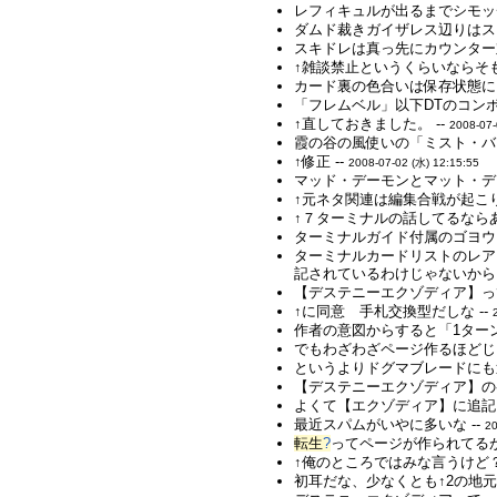
レフィキュルが出るまでシモッ
ダムド裁きガイザレス辺りはス
スキドレは真っ先にカウンター
↑雑談禁止というくらいならそも
カード裏の色合いは保存状態に
「フレムベル」以下DTのコン
↑直しておきました。 --
2008-07-
霞の谷の風使いの「ミスト・バ
↑修正 --
2008-07-02 (水) 12:15:55
マッド・デーモンとマット・デ
↑元ネタ関連は編集合戦が起こり
↑７ターミナルの話してるなら
ターミナルガイド付属のゴヨウ
ターミナルカードリストのレア
記されているわけじゃないからど
【デステニーエクゾディア】っ
↑に同意 手札交換型だしな --
作者の意図からすると「1ター
でもわざわざページ作るほどじ
というよりドグマブレードにも近
【デステニーエクゾディア】の
よくて【エクゾディア】に追記レ
最近スパムがいやに多いな --
20
転生
?
ってページが作られてる
↑俺のところではみな言うけど？ 
初耳だな、少なくとも↑2の地元