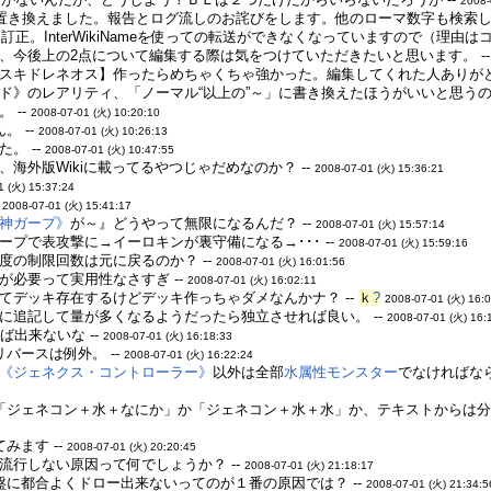
2008-
に置き換えました。報告とログ流しのお詫びをします。他のローマ数字も検索し
も訂正。InterWikiNameを使っての転送ができなくなっていますので（理由
、今後上の2点について編集する際は気をつけていただきたいと思います。 -
スキドレネオス】作ったらめちゃくちゃ強かった。編集してくれた人ありがとう
ド》のレアリティ、「ノーマル“以上の”～」に書き換えたほうがいいと思うのだ
 --
2008-07-01 (火) 10:20:10
。 --
2008-07-01 (火) 10:26:13
。 --
2008-07-01 (火) 10:47:55
海外版Wikiに載ってるやつじゃだめなのか？ --
2008-07-01 (火) 15:36:21
1 (火) 15:37:24
-
2008-07-01 (火) 15:41:17
神ガープ》
が～』どうやって無限になるんだ？ --
2008-07-01 (火) 15:57:14
プで表攻撃に→イーロキンが裏守備になる→･･･ --
2008-07-01 (火) 15:59:16
度の制限回数は元に戻るのか？ --
2008-07-01 (火) 16:01:56
が必要って実用性なさすぎ --
2008-07-01 (火) 16:02:11
てデッキ存在するけどデッキ作っちゃダメなんかナ？ --
ｋ
?
2008-07-01 (火) 16:
に追記して量が多くなるようだったら独立させれば良い。 --
2008-07-01 (火) 16:
ば出来ないな --
2008-07-01 (火) 16:18:33
バースは例外。 --
2008-07-01 (火) 16:22:24
《ジェネクス・コントローラー》
以外は全部
水属性
モンスター
でなければな
「ジェネコン＋水＋なにか」か「ジェネコン＋水＋水」か、テキストからは
みます --
2008-07-01 (火) 20:20:45
流行しない原因って何でしょうか？ --
2008-07-01 (火) 21:18:17
盤に都合よくドロー出来ないってのが１番の原因では？ --
2008-07-01 (火) 21:34:5