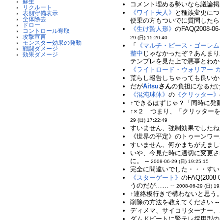
蘇生
コメント埋める勢いなら議論掲示
リクルート
《ワイト夫人》
と種族変更につ
表側守備表示
全体除去
便乗の方もついでに質問したら｢
ドロー
《生け贄人形》
のFAQ(200
コントロール奪取
攻撃宣言
29 (日) 15:20:40
モンスター効果の発動
「
《マルチ・ピース・ゴーレム
戦闘ダメージ
整中
じゃなかったぞ？あんまり
効果ダメージ
テンプレを見た上で悪事とわか
《ライトロード・ウォリアー 
荒らし報告しちゃっても良いか
だが
Aitsu
さん
の負担になるだ
《混沌球体》
の
《クリッター》
↑できるはずじゃ？「同時に発
↑×２ つまり、「クリッター
29 (日) 17:22:49
すいません、強制効果でしたね。
《世界の平定》のトゥーンワー
すいません、何かまちがえました
いや、今見た時に適切に変更さ
に。 --
2008-06-29 (日) 19:25:15
完全に間違いでした・・・すい
《スターゲート》
のFAQ(20
うのだが…… --
2008-06-29 (日) 19
↑連絡板行きで構わないと思う。 
削除の方法を教えてください -
ディメマ、サイコリターナー、
ダムドビートに緊テレ採用型の