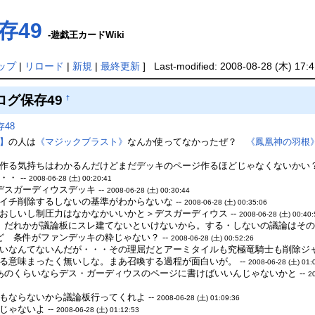
存49
-遊戯王カードWiki
ップ
|
リロード
|
新規
|
最終更新
] Last-modified: 2008-08-28 (木) 17:4
ログ保存49
†
48
】
の人は
《マジックブラスト》
なんか使ってなかったぜ？
《鳳凰神の羽根
作る気持ちはわかるんだけどまだデッキのページ作るほどじゃなくないかい？ 
・ --
2008-06-28 (土) 00:20:41
＞デスガーディウスデッキ --
2008-06-28 (土) 00:30:44
イチ削除するしないの基準がわからないな --
2008-06-28 (土) 00:35:06
おしいし制圧力はなかなかいいかと＞デスガーディウス --
2008-06-28 (土) 00:40
、だれかが議論板にスレ建てないといけないから。する・しないの議論はその後
 条件がファンデッキの粋じゃない？ --
2008-06-28 (土) 00:52:26
いなんてないんだが・・・その理屈だとアーミタイルも究極竜騎士も削除ジャン
る意味まったく無いしな。まあ召喚する過程が面白いが。 --
2008-06-28 (土) 01:
あのくらいならデス・ガーディウスのページに書けばいいんじゃないかと --
2
もならないから議論板行ってくれよ --
2008-06-28 (土) 01:09:36
ゃないよ --
2008-06-28 (土) 01:12:53