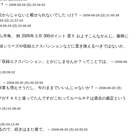
 --
2008-06-29 (日) 20:34:02
日からじゃないと載せられないでしたっけ？ --
2008-06-29 (日) 21:40:39
29 (日) 21:57:24
8-06-29 (日) 22:48:46
角。 例 2005年３月 300ポイント 星５ およそこんなかんじ。厳格に
収録シリーズや収録エクスパンションなどに置き換えるべきではないか、
収録エクスパンション」とかにしませんか？ってことでは。 --
2008-06-
) 00:09:32
--
2008-06-30 (月) 00:20:50
業も増えそうだし、今のままでいいんじゃないか？ --
2008-06-30 (月)
グがＦＡＸと違ってたんですがこれってルールＨＰは過去の裁定という
0 (月) 01:08:06
 (月) 04:12:40
るので、続きはまた後で。 --
2008-06-30 (月) 04:55:52