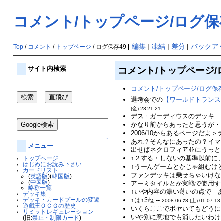
コメント/トップページ/ログ保
[
編集
|
凍結
|
差分
|
バックア
Top
/
コメント
/
トップページ
/ ログ保存49
コメント/トップページ/
サイト内検索
コメント/トップページ/ログ保存
選考会での
【ワールドトランス
(金) 23:21:21
デス・ガーディウスのデッキ 
かなり前からあったと思うが・・
2006/10からあるページだよ
↑
あれ？そんなにあったの？イマ
メニュー
出せばネクロフィア並にうっと
↑２する・しないの基準以前に
トップページ
はじめにお読み下さい
↑うーんゲームとかじゃ組むけど
カードリスト
ファンデッキは乗せちゃいけな
(
英語版
)(
韓国版
)
(
中国版
)
アーミタイルとか実戦で使用す
略称一覧
↑いや内容の濃い薄いの点で 
デッキ集
デッキ・カードプールの変遷
↑は↑3ね --
2008-06-28 (土) 01:07:13
遊戯王ＯＣＧの歴史
いくらここでボヤいてもどうに
リミットレギュレーション
いや別に意地でも消したいわけじ
(旧:
禁止・制限カード
)