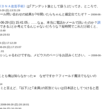
《ＤＮＡ改造手術》
は｢アンデット族として扱う｣だってさ。ところで、
6-29 (日) 13:51:29
質問ｏｒメール問い合わせの結果か?今聞いたらちゃんと裁定出てたぞ？ --
2008-06-
8-06-29 (日) 15:41:05」……なぁ、本当に電話かメールで訊いたのか？
調
できる｣とか考えてるんじゃないだろうな？短時間でこれだけ続くと、
10:49
16:25:53
9 (日) 17:12:29
06-29 (日) 17:15:07
1:01
っしゃるわけですね。メビウスのページをお読みください。 --
2008-06-
ことも俺は知らなかったｗ なぜですか？フィールド魔法でもないの
:14
揄されるコナミと言えど、｢以下｣と｢未満｣の区別ぐらいは日本語としてつけると思
-
2008-06-29 (日) 20:18:01
06-29 (日) 20:25:50