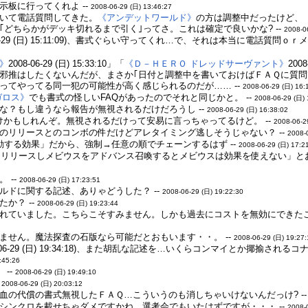
板に行ってくれよ --
2008-06-29 (日) 13:46:27
いて電話質問してきた。
《アンデットワールド》
の方は調整中だったけど、
どちらかがデッキ切れるまで引く｣ってさ。これは確定で良いかな? --
2008-0
8-06-29 (日) 15:11:09)、書式ぐらい守ってくれ…で、それは本当に電話
》
2008-06-29 (日) 15:33:10」「
《Ｄ－ＨＥＲＯ ドレッドサーヴァント》
200
邪推はしたくないんだが、まさか｢日付と調整中を書いておけばＦＡＱに質問
ってやってる同一犯の可能性が高く感じられるのだが…… --
2008-06-29 (日) 16:
ガロス》
でも書式の怪しいFAQがあったのでそれと同じかと。 --
2008-06-29 (日) 
な？もし違うなら報告が無視されるだけだろうし --
2008-06-29 (日) 16:38:02
けかもしれんぞ。無視されるだけって安易に言っちゃってるけど。 --
2008-06-2
のリリースとのコンボの件だけどアレタイミング逃しそうじゃない？ --
2008-
動する効果」だから、強制→任意の順でチェーンするはず --
2008-06-29 (日) 17:2
をリリースしメビウスをアドバンス召喚するとメビウスは効果を使えない」とお
 --
2008-06-29 (日) 17:23:51
ルドに関する記述、ありゃどうした？ --
2008-06-29 (日) 19:22:30
か？ --
2008-06-29 (日) 19:23:44
れていました。こちらこそすみません。しかも過去にコストを無効にできた
ません。魔法探査の石版なら可能だとおもいます・・。 --
2008-06-29 (日) 19:27
08-06-29 (日) 19:34:18)、また胡乱な記述を…いくらコンマイとか揶
:45:26
--
2008-06-29 (日) 19:49:10
-
2008-06-29 (日) 20:03:12
血の代償の書式無視したＦＡＱ…こういうのも消しちゃいけないんだっけ? -
シンクロを載せちゃダメですかね。選考会でもいたはずですが・・・ --
2008-