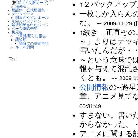
↑２バックアップ
(旧:
禁止・制限カード
)
海外版
用語集
・
公式用語集
一枚しか入らん
データベース
間違えやすいルール
な。 --
削除ガイドライン
2009-11-29 (
最近削除されたページ
ページ削除告知
↑続き 正直そ
掲示板
ご意見/荒らし報告
～」よりはデッ
議論用
議論での決定事項
ルール質問
書いたんだが・・・
～という意味で
広告
報を与えて混乱
くとも。 --
2009-1
公開情報
の--遊
章、アニメ見てな
00:31:49
すまない。書い
からなかった。 -
アニメに関する