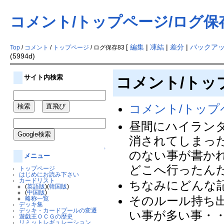
コメント/トップページ/ログ保存
[
編集
|
凍結
|
差分
|
バックア
Top
/
コメント
/
トップページ
/ ログ保存83
(5994d)
サイト内検索
コメント/トッ
コメント/トップ
昼間にハイラン
消されてしまっ
↑
のない事が書か
メニュー
どこへ行ったんだ
トップページ
はじめにお読み下さい
カードリスト
ちなみにどんな記
(
英語版
)(
韓国版
)
(
中国版
)
そのルール持ち
略称一覧
デッキ集
デッキ・カードプールの変遷
い事が多い事・・・
遊戯王ＯＣＧの歴史
リミットレギュレーション