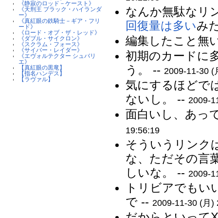
《静寂のロッド－ケースト》
なんか無駄なリ
《天刑王 ブラック・ハイランダ
ー》
《真紅眼の鉄騎士－ギア・フリ
回復量は多い
みた
ード》
《ロード・オブ・ザ・レッド》
編集したこと無い
《ダブル・サイクロン》
《スクラム・フォース》
《サイバー・レイダー》
初期のカードに
《エヴォルテクター シュバリ
エ》
う。 --
【真紅眼の黒竜】
2009-11-30 (
【指名ハンデス】
【ラヴァル】
気にするほどで
ないし。 --
2009-1
面白いし、あって
19:56:19
そういうリンク
な、ただその言
しいな。 --
2009-1
トリビアでもい
で --
2009-11-30 (月) 
だからといって