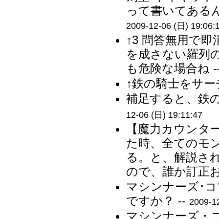
って書いてあるん
2009-12-06 (日) 19:06:
↑3 問答無用で即消
を成さない羅列
も危険な場合ね -
↑鉄の騎士をサーチ
補足すると、鉄の
12-06 (日) 19:11:47
【魔力カウンタ
た時、全てのモ
る。と、解説さ
ので、誰か訂正お
マシンナーズ･
ですか？ --
2009-1
マシンナーズ・