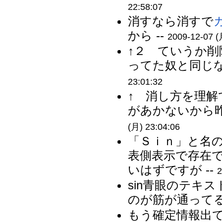
22:58:07
消すなら消すで
から --
2009-12-07 (
↑２ ていうか
ってた奴と同じな
23:01:32
↑ 消し方を理
があかないから昨
(月) 23:04:06
「Ｓｉｎ」と名
表側表示で存在
いはずですが --
2
sin青眼のテキス
のが筋が通ってる
もう確定情報出て