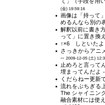
て」（手段を用い
(金) 19:59:16
画像は「持って
めるんなら別の表
解釈以前に書き
って」に置き換え
↑×6 しといたよ 
さっきからアニ
--
2009-12-05 (土) 12:3
止めろと言って
埋まってんだよ -
くだらねー更新で
流れをぶちぎる
The シャイニ
融合素材には使