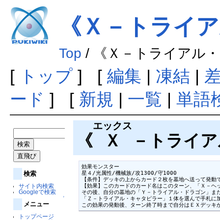
《Ｘ－トライア
Top
/ 《Ｘ－トライアル
[
トップ
] [
編集
|
凍結
|
ード
] [
新規
|
一覧
|
単語
エックス
《
Ｘ
－トライア
効果モンスター

検索
星４/光属性/機械族/攻1300/守1000

【条件】デッキの上からカード２枚を墓地へ送って発動で
サイト内検索
【効果】このカードのカード名はこのターン、「Ｘ－ヘッ
Googleで検索
その後、自分の墓地の「Ｙ－トライアル・ドラゴン」また
↑
「Ｚ－トライアル・キャタピラー」１体を選んで手札に加
メニュー
この効果の発動後、ターン終了時まで自分はＥＸデッキ
トップページ