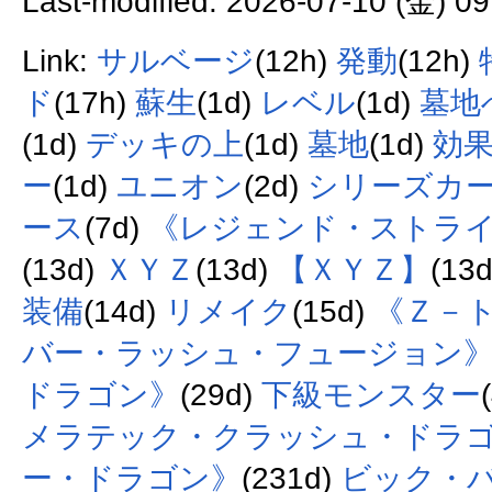
Last-modified: 2026-07-10 (金) 09
Link:
サルベージ
(12h)
発動
(12h)
ド
(17h)
蘇生
(1d)
レベル
(1d)
墓地
(1d)
デッキの上
(1d)
墓地
(1d)
効
ー
(1d)
ユニオン
(2d)
シリーズカ
ース
(7d)
《レジェンド・ストラ
(13d)
ＸＹＺ
(13d)
【ＸＹＺ】
(13
装備
(14d)
リメイク
(15d)
《Ｚ－
バー・ラッシュ・フュージョン
ドラゴン》
(29d)
下級モンスター
メラテック・クラッシュ・ドラ
ー・ドラゴン》
(231d)
ビック・