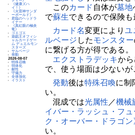
ティー》
《健康ズハ
この
カード
自体が
墓地
イ！》
《火雷神サンダ
で
蘇生
できるので保険も
ーボールド》
君臨のヘッドラ
イナー
《真紅眼の極炎
カード名
変更により
ユ
竜》
ゴエゴエ
遊戯王オフィシ
ルベージ
した
モンスター
ャルカードゲー
ム デュエルモン
に繋げる方が得である。
スターズ
サルベージ
発動
エクストラデッキ
から
2026-08-07
特殊召喚
弱体化
で、使う場面は少ないが
耐性
守備力
全体強化
発動
後は
特殊召喚
に制
イラスト
い。
混成では
光属性
／
機械
イバー・ラッシュ・フュ
ク・オーバー・ドラゴン
い。