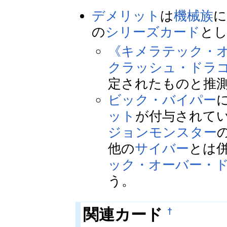
デメリット
は
機械族
に
の
シリーズカード
と
《キメラテック・
クラッシュ・ドラ
定されたものと推
ビック・バイパー
ット
が付与されて
ジョンモンスター
他の
サイバー
とは
ック・オーバー・
う。
関連カード
†