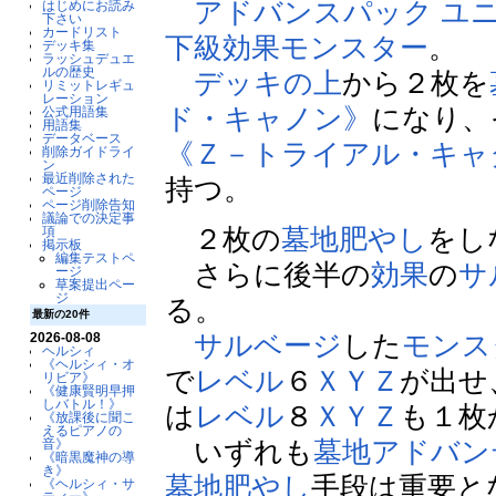
アドバンスパック ユ
はじめにお読み
下さい
カードリスト
下級
効果モンスター
。
デッキ集
ラッシュデュエ
ルの歴史
デッキの上
から２枚を
リミットレギュ
レーション
ド・キャノン》
になり、
公式用語集
用語集
データベース
《Ｚ－トライアル・キャ
削除ガイドライ
ン
最近削除された
持つ。
ページ
ページ削除告知
議論での決定事
２枚の
墓地肥やし
をし
項
掲示板
編集テストペ
さらに後半の
効果
の
サ
ージ
草案提出ペー
ジ
る。
最新の20件
サルベージ
した
モンス
2026-08-08
ヘルシィ
《ヘルシィ・オ
で
レベル
６
ＸＹＺ
が出せ
リビア》
《健康賢明早押
しバトル！》
は
レベル
８
ＸＹＺ
も１枚
《放課後に聞こ
えるピアノの
いずれも
墓地アドバン
音》
《暗黒魔神の導
き》
墓地肥やし
手段は重要と
《ヘルシィ・サ