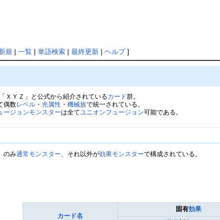
新規
|
一覧
|
単語検索
|
最終更新
|
ヘルプ
]
「ＸＹＺ」と公式から紹介されている
カード
群。
て偶数
レベル
・
光属性
・
機械族
で統一されている。
ュージョンモンスター
は全て
ユニオンフュージョン
可能である。
》
のみ
通常モンスター
、それ以外が
効果モンスター
で構成されている。
固有
効果
カード名