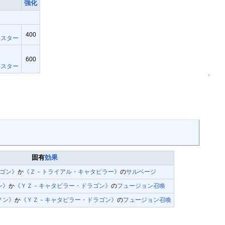
強化
400
ンスター
600
ンスター
↑
固有
効果
ゴン》
か
《Ｚ－トライアル・キャタピラー》
の
サルベージ
ン》
か
《ＹＺ－キャタピラー・ドラゴン》
の
フュージョン召喚
ノン》
か
《ＹＺ－キャタピラー・ドラゴン》
の
フュージョン召喚
。