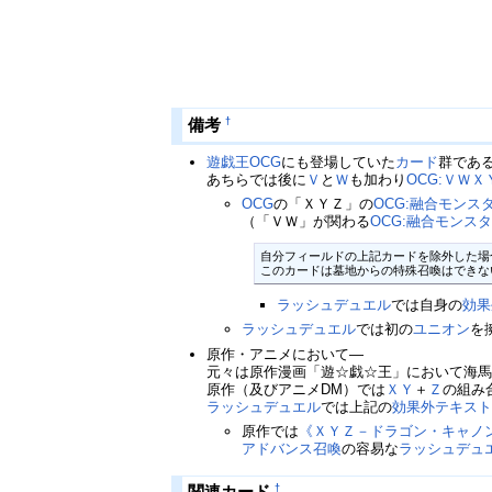
備考
†
遊戯王OCG
にも登場していた
カード
群であ
あちらでは後に
Ｖ
と
Ｗ
も加わり
OCG:ＶＷＸ
OCG
の「ＸＹＺ」の
OCG:融合モンス
（「ＶＷ」が関わる
OCG:融合モンス
自分フィールドの上記カードを除外した場
このカードは墓地からの特殊召喚はできな
ラッシュデュエル
では自身の
効果
ラッシュデュエル
では初の
ユニオン
を
原作・アニメにおいて―
元々は原作漫画「遊☆戯☆王」において海
原作（及びアニメDM）では
ＸＹ
＋
Ｚ
の組み
ラッシュデュエル
では上記の
効果外テキス
原作では
《ＸＹＺ－ドラゴン・キャノ
アドバンス召喚
の容易な
ラッシュデュ
関連カード
†