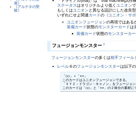
「トライアル(trial)」は「trial machine
盾》
ステータス
はオリジナルより低く
ユニオン
《アルテネの聖
もしくは
ユニオン
と異なる設計にした改良
槍》
いずれにせよ関連
カード
の
《ユニオン・サ
ユニオンフュージョン
の再現ではある
装備カード
状態の
モンスターカード
は
装備カード
状態の
モンスターカー
フュージョンモンスター
†
フュージョンモンスター
の多くは
相手
フィール
レベル
６の
フュージョンモンスター
は以下
「○○」＋「××」

このカードはユニオンフュージョンできる。

「ＸＹＺ－ドラゴン・キャノン」をフュージョン
このカードは「○○」と「××」の２体分の素材に