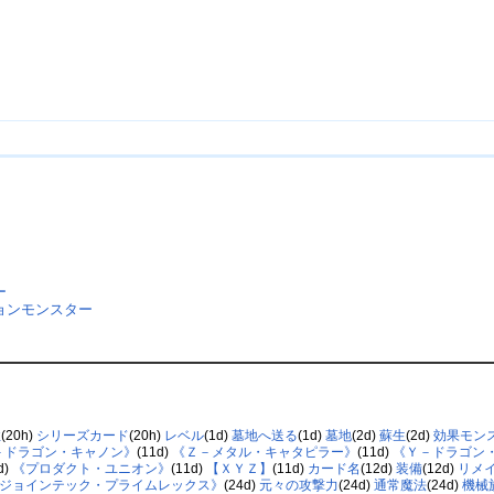
ー
ョンモンスター
性
(20h)
シリーズカード
(20h)
レベル
(1d)
墓地へ送る
(1d)
墓地
(2d)
蘇生
(2d)
効果モン
－ドラゴン・キャノン》
(11d)
《Ｚ－メタル・キャタピラー》
(11d)
《Ｙ－ドラゴン
d)
《プロダクト・ユニオン》
(11d)
【ＸＹＺ】
(11d)
カード名
(12d)
装備
(12d)
リメ
ジョインテック・プライムレックス》
(24d)
元々の攻撃力
(24d)
通常魔法
(24d)
機械