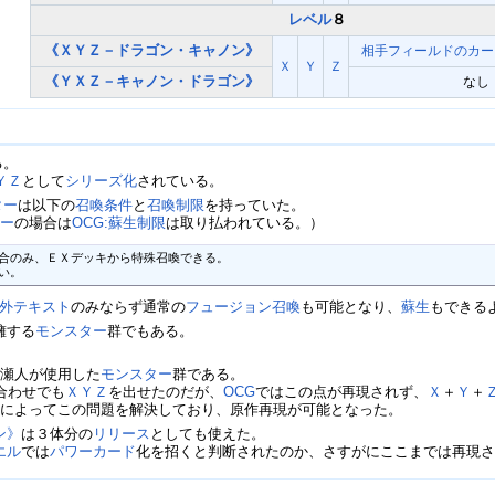
レベル
８
《ＸＹＺ－ドラゴン・キャノン》
相手
フィールドのカー
Ｘ
Ｙ
Ｚ
《ＹＸＺ－キャノン・ドラゴン》
なし
る。
ＹＺ
として
シリーズ化
されている。
ター
は以下の
召喚条件
と
召喚制限
を持っていた。
ター
の場合は
OCG:蘇生制限
は取り払われている。）
合のみ、ＥＸデッキから特殊召喚できる。

い。
外テキスト
のみならず通常の
フュージョン召喚
も可能となり、
蘇生
もできる
擁する
モンスター
群でもある。
馬瀬人が使用した
モンスター
群である。
合わせでも
ＸＹＺ
を出せたのだが、
OCG
ではこの点が再現されず、
Ｘ
＋
Ｙ
＋
ト
によってこの問題を解決しており、原作再現が可能となった。
ン》
は３体分の
リリース
としても使えた。
エル
では
パワーカード
化を招くと判断されたのか、さすがにここまでは再現