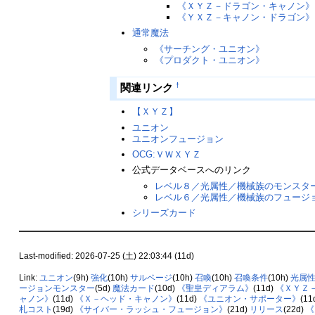
《ＸＹＺ－ドラゴン・キャノン》
《ＹＸＺ－キャノン・ドラゴン》
通常魔法
《サーチング・ユニオン》
《プロダクト・ユニオン》
関連リンク
†
【ＸＹＺ】
ユニオン
ユニオンフュージョン
OCG:ＶＷＸＹＺ
公式データベースへのリンク
レベル８／光属性／機械族のモンスタ
レベル６／光属性／機械族のフュージ
シリーズカード
Last-modified: 2026-07-25 (土) 22:03:44 (11d)
Link:
ユニオン
(9h)
強化
(10h)
サルベージ
(10h)
召喚
(10h)
召喚条件
(10h)
光属
ージョンモンスター
(5d)
魔法カード
(10d)
《聖皇ディアラム》
(11d)
《ＸＹＺ
ャノン》
(11d)
《Ｘ－ヘッド・キャノン》
(11d)
《ユニオン・サポーター》
(11
札コスト
(19d)
《サイバー・ラッシュ・フュージョン》
(21d)
リリース
(22d)
《