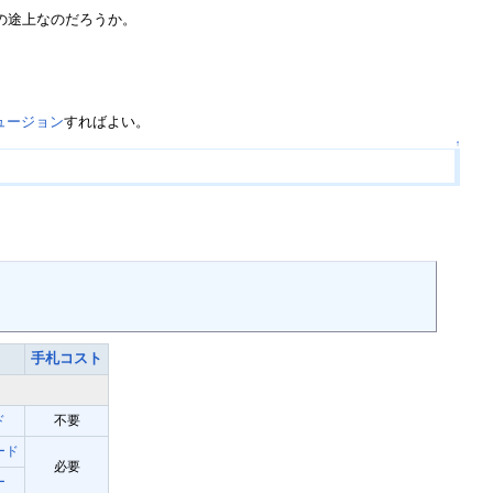
の途上なのだろうか。
ュージョン
すればよい。
↑
手札コスト
ド
不要
ード
必要
ー