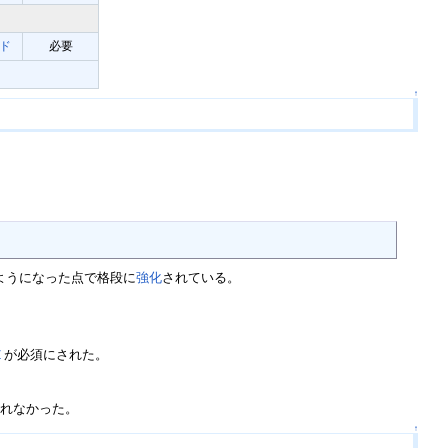
ド
必要
↑
ようになった点で格段に
強化
されている。
Ｚ
が必須にされた。
されなかった。
↑