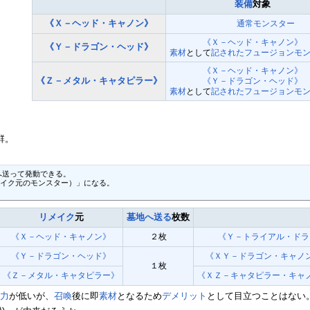
装備
対象
《Ｘ－ヘッド・キャノン》
通常モンスター
《Ｘ－ヘッド・キャノン》
《Ｙ－ドラゴン・ヘッド》
素材
として
記された
フュージョンモ
《Ｘ－ヘッド・キャノン》
《Ｚ－メタル・キャタピラー》
《Ｙ－ドラゴン・ヘッド》
素材
として
記された
フュージョンモ
群。
送って発動できる。

イク元のモンスター）」になる。

リメイク
元
墓地へ送る
枚数
《Ｘ－ヘッド・キャノン》
２枚
《Ｙ－トライアル・ドラ
《Ｙ－ドラゴン・ヘッド》
《ＸＹ－ドラゴン・キャノ
１枚
《Ｚ－メタル・キャタピラー》
《ＸＺ－キャタピラー・キャ
撃力
が低いが、
召喚
後に即
素材
となるため
デメリット
として目立つことはない