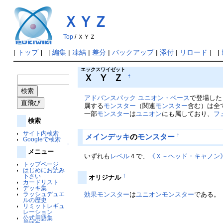
ＸＹＺ
Top
/ ＸＹＺ
[
トップ
] [
編集
|
凍結
|
差分
|
バックアップ
|
添付
|
リロード
] [
エックスワイゼット
ＸＹＺ
†
アドバンスパック ユニオン・ベース
で登場した
属する
モンスター
（関連
モンスター
含む）は全
一部
モンスター
は
ユニオン
にも属しており、
フ
検索
サイト内検索
メインデッキ
の
モンスター
†
Googleで検索
↑
メニュー
いずれも
レベル
４で、
《Ｘ－ヘッド・キャノン
トップページ
はじめにお読み
下さい
†
オリジナル
カードリスト
デッキ集
効果モンスター
は
ユニオンモンスター
である。
ラッシュデュエ
ルの歴史
リミットレギュ
レーション
公式用語集