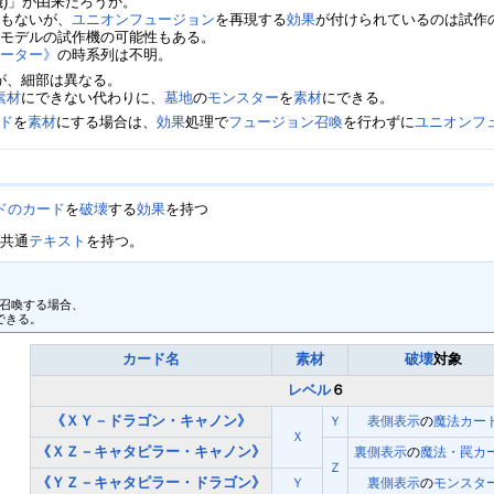
(試作機)」が由来だろうか。
でもないが、
ユニオンフュージョン
を再現する
効果
が付けられているのは試作
型モデルの試作機の可能性もある。
ポーター》
の時系列は不明。
が、細部は異なる。
素材
にできない代わりに、
墓地
の
モンスター
を
素材
にできる。
ド
を
素材
にする場合は、
効果
処理で
フュージョン召喚
を行わずに
ユニオンフ
ドのカード
を
破壊
する
効果
を持つ
の共通
テキスト
を持つ。
召喚する場合、

できる。
カード名
素材
破壊
対象
レベル
６
《ＸＹ－ドラゴン・キャノン》
Ｙ
表側表示
の
魔法カー
Ｘ
《ＸＺ－キャタピラー・キャノン》
裏側表示
の
魔法・罠カ
Ｚ
《ＹＺ－キャタピラー・ドラゴン》
Ｙ
裏側表示
の
モンスタ