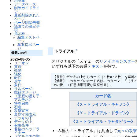
用語集
データベース
削除ガイドライ
ン
最近削除された
ページ
ページ削除告知
議論での決定事
項
掲示板
編集テストペ
ージ
草案提出ペー
ジ
†
トライアル
最新の20件
2026-08-05
オリジナルの「ＸＹＺ」の
リメイク
モンスター
ユニオン
いずれも以下の共通
テキスト
を持つ。
貫通
発動
強化
【条件】デッキの上からカード（１枚or２枚）を墓地へ
耐性
【効果】このカードのカード名はこのターン、「（リメ
戻す
その後、（任意適用可能な固有効果）。
条件
サルベージ
戦闘ダメージ
カード名
《聖寂の護り手
アルテネ》
特殊召喚
《Ｘ－トライアル・キャノン》
召喚
攻撃宣言
《Ｙ－トライアル・ドラゴン》
裏側守備表示
デッキの下
《Ｚ－トライアル・キャタピラー》
デッキの上
召喚条件
君臨のヘッドラ
３種の「トライアル」は共通して
元々の攻
イナー
《アルテネの聖