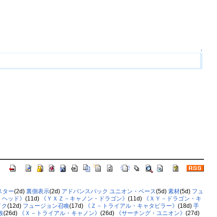
↑
スター
(2d)
裏側表示
(2d)
アドバンスパック ユニオン・ベース
(5d)
素材
(5d)
フュ
・ヘッド》
(11d)
《ＹＸＺ－キャノン・ドラゴン》
(11d)
《ＸＹ－ドラゴン・キ
イク
(12d)
フュージョン召喚
(17d)
《Ｚ－トライアル・キャタピラー》
(18d)
手
族
(26d)
《Ｘ－トライアル・キャノン》
(26d)
《サーチング・ユニオン》
(27d)