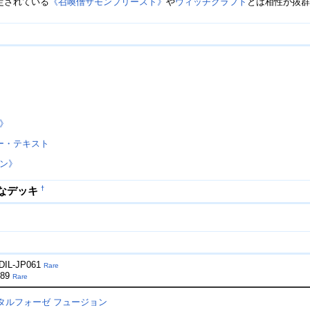
定されている
《召喚僧サモンプリースト》
や
ウィッチクラフト
とは相性が抜
》
ー・テキスト
ン》
なデッキ
†
DIL-JP061
Rare
089
Rare
タルフォーゼ
フュージョン