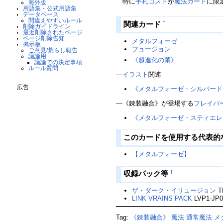
特に
手札コスト
が
魔法カード
に限
海外版
用語集
・
公式用語集
データベース
間違えやすいルール
関連カード
†
削除ガイドライン
最近削除されたページ
ページ削除告知
メタルフォーゼ
掲示板
フュージョン
ご意見/荒らし報告
議論用
《超進化の繭》
議論での決定事項
ルール質問
―
イラスト
関連
広告
《メタルフォーゼ・シルバード
―《錬装融合》が登場する
フレイバ
《メタルフォーゼ・スティエレ
このカードを使用する代表的
【メタルフォーゼ】
収録パック等
†
ザ・ダーク・イリュージョン
T
LINK VRAINS PACK
LVP1-JP
Tag:
《錬装融合》
魔法
通常魔法
メ