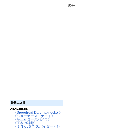
広告
最新の15件
2026-08-06
《Speedroid Darumaknocker》
《ジョーカーズ・ナイト》
《聖王女ローズパメラ》
《王家の神殿》
《ＳＮｏ.３７ スパイダー・シ