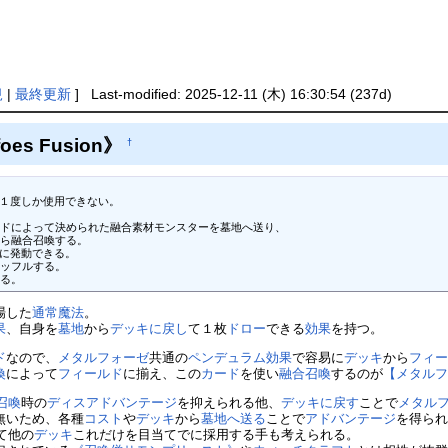
規
|
最終更新
] Last-modified: 2025-12-11 (木) 16:30:54 (237d)
lfoes Fusion》
†
１度しか使用できない。

ドによって決められた融合素材モンスターを墓地へ送り、

ら融合召喚する。

に発動できる。

ッフルする。

する。
場した
通常魔法
。
果
、自身を
墓地
から
デッキに戻し
て１枚
ドロー
できる
効果
を持つ。
ド
なので、
メタルフォーゼ
共通の
ペンデュラム効果
で容易に
デッキ
から
フィ
喚
によって
フィールド
に揃え、この
カード
を使い
融合召喚
するのが
【メタル
召喚
時の
ディスアドバンテージ
を抑えられる他、
デッキに戻す
ことで
メタル
無いため、各種
コスト
や
デッキ
から
墓地へ送る
ことで
アドバンテージ
を得ら
て他の
デッキ
これだけを目当てでに採用する手も考えられる。