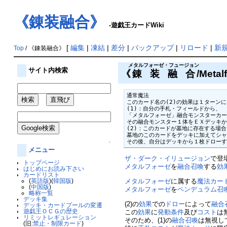
《錬装融合》
-遊戯王カードWiki
[
編集
|
凍結
|
差分
|
バックアップ
|
リロード
|
新
Top
/ 《錬装融合》
メタルフォーゼ・フュージョン
サイト内検索
《
錬装融合
/Meta
通常魔法

このカード名の(2)の効果は１ターンに
(1)：自分の手札・フィールドから、

「メタルフォーゼ」融合モンスターカー
その融合モンスター１体をＥＸデッキか
(2)：このカードが墓地に存在する場合
墓地のこのカードをデッキに加えてシャ
その後、自分はデッキから１枚ドロー
↑
メニュー
ザ・ダーク・イリュージョン
で登
トップページ
メタルフォーゼ
を
融合召喚
する
効
はじめにお読み下さい
カードリスト
(
英語版
)(
韓国版
)
メタルフォーゼ
に属する
魔法カー
(
中国版
)
メタルフォーゼ
を
ペンデュラム召
略称一覧
デッキ集
(2)の
効果
での
ドロー
によって
融合
デッキ・カードプールの変遷
遊戯王ＯＣＧの歴史
この
効果
に
発動条件
及び
コスト
は
リミットレギュレーション
そのため、(1)の
融合召喚
は無視し
(旧:
禁止・制限カード
)