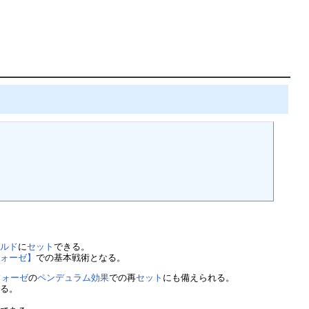
ールド
に
セット
できる。
フォーゼ】
での基本戦術となる。
フォーゼ
の
ペンデュラム効果
での再
セット
にも備えられる。
れる。