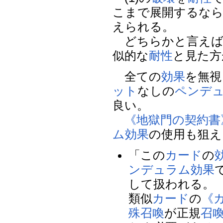
こまで展開するな
えられる。
どちらかと言え
似的な
耐性
と見た方
全ての
効果
を無視
ット
なしの
ペンデ
良い。
《地獄門の契約書
ム効果
の使用も狙え
「この
カード
の
ンデュラム効果
して扱われる。
類似
カード
の
《
殊召喚
が正規
召