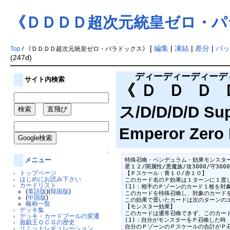
《ＤＤＤＤ超次元統皇ゼロ・パ
[
編集
|
凍結
|
差分
|
バッ
Top
/ 《ＤＤＤＤ超次元統皇ゼロ・パラドックス》
(247d)
ディーディーディーデ
サイト内検索
《
ＤＤＤ
ス/D/D/D/D Sup
Emperor Zero
↑
メニュー
特殊召喚・ペンデュラム・効果モンスター
星１２/闇属性/悪魔族/攻3000/守3000

トップページ
【Ｐスケール：青１０/赤１０】

はじめにお読み下さい
このカード名のＰ効果は１ターンに１度し
カードリスト
(1)：相手のＰゾーンのカード１枚を対象
(
英語版
)(
韓国版
)
このカードを特殊召喚し、対象のカードを
(
中国版
)
この効果で置いたカードは次のターンのエ
略称一覧
【モンスター効果】

デッキ集
このカードは通常召喚できず、このカード
デッキ・カードプールの変遷
(1)：自分がモンスターをＰ召喚した時、
遊戯王ＯＣＧの歴史
自分のＰゾーンのＰスケールの合計がＰ召
リミットレギュレーション