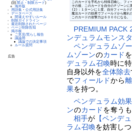
このカードを手札から特殊召喚し、フィー
(旧:
禁止・制限カード
)
その後、このカードを自分のＰゾーンに置
海外版
(2)：１ターンに１度、自分フィールド
用語集
・
公式用語集
データベース
魔法カードの効果でフィールドから離れた
間違えやすいルール
このカードの攻撃力は６０００になる。
削除ガイドライン
最近削除されたページ
PREMIUM PACK 
ページ削除告知
掲示板
ご意見/荒らし報告
ンデュラムモンス
議論用
議論での決定事項
ペンデュラムゾ
ルール質問
ムゾーン
の
カード
広告
デュラム召喚
時に特
自身以外を
全体除去
で
フィールド
から
果
を持つ。
ペンデュラム効
ン
の
カード
を奪う
相手
が
【ペンデュ
ラム召喚
を妨害しつ