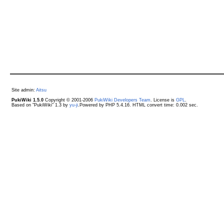
Site admin:
Aitsu
PukiWiki 1.5.0
Copyright © 2001-2006
PukiWiki Developers Team
. License is
GPL
.
Based on "PukiWiki" 1.3 by
yu-ji
.Powered by PHP 5.4.16. HTML convert time: 0.002 sec.