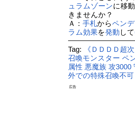
ュラムゾーン
に移
きませんか？
Ａ：
手札
から
ペンデ
ラム効果
を
発動
して
Tag:
《ＤＤＤＤ超
召喚モンスター
ペ
属性
悪魔族
攻3000
外での特殊召喚不可
広告