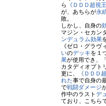
ら
《ＤＤＤ超視
が、あちらが
永
敗。
しかし、自身の
マジン・セカン
ンデュラム効果
《ゼロ・グラヴ
い
の
デッキ
を１
果
が使用でき、
カタディオプト
更に、
《ＤＤＤ
れた
事で自身の
で
戦闘ダメージ
作中のラスト
デ
ており、こちら