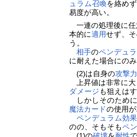
ュラム召喚
を絡め
易度が高い。
一連の処理後に任
本的に
適用
せず、そ
う。
相手
の
ペンデュラ
に耐えた場合にのみ
(2)は自身の
攻撃
上昇値は非常に大き
ダメージ
も狙えは
しかしそのためには
魔法カード
の使用が
ペンデュラム効
のの、そもそも
ペ
(1)の
破壊
を
耐性