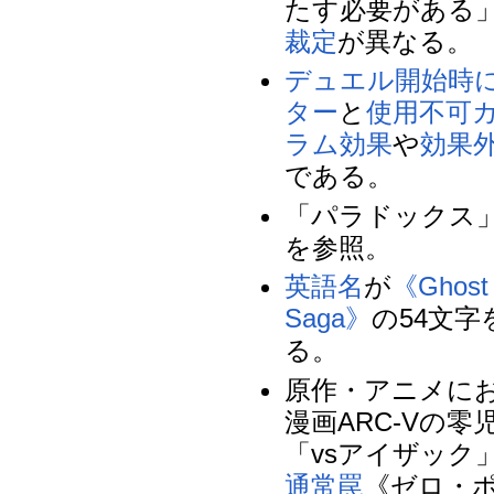
たす必要がある
裁定
が異なる。
デュエル開始時
ター
と
使用不可
ラム効果
や
効果
である。
「パラドックス
を参照。
英語名
が
《Ghost M
Saga》
の54文
る。
原作・アニメに
漫画ARC-Vの
「vsアイザック
通常罠
《ゼロ・