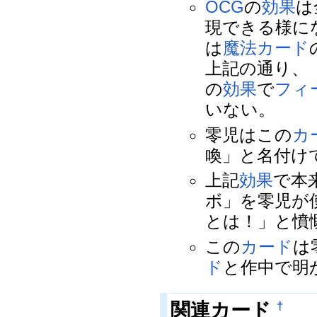
OCG
の
効果
は
現できる様に
は
魔法カード
上記の通り、
の
効果
で
フィ
いない。
零児はこの
カ
喚」と名付け
上記
効果
で本
ボ」を零児が
とは！」と憤
この
カード
は
ド
と作中で明
関連カード
†