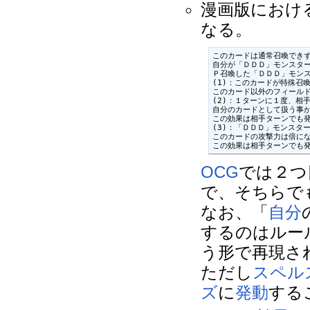
漫画版におけ
なる。
このカードは通常召喚できず
自分が「ＤＤＤ」モンスター
Ｐ召喚した「ＤＤＤ」モンス
(1)：このカードが特殊召
このカード以外のフィールド
(2)：１ターンに１度、相
自分のカードとして扱う事が
この効果は相手ターンでも発
(3)：「ＤＤＤ」モンスタ
このカードの攻撃力は倍にな
この効果は相手ターンでも
OCG
では２つ
で、そちらで
なお、「
自分
するのはルー
う形で再現さ
ただし
スペル
ズ
に
発動
する