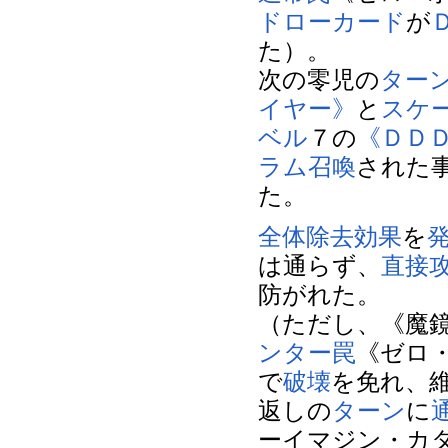
ドロー
カード
が
た）。
次の零児の
ター
イヤー》
と
スケ
ベル
７の
《ＤＤ
ラム召喚
された
た。
全体除去
効果
を
は通らず、
直接
防がれた。
（ただし、《魔
ンター罠
《ゼロ
で
破壊
を免れ、
返しの
ターン
に
ーイマジン・カ