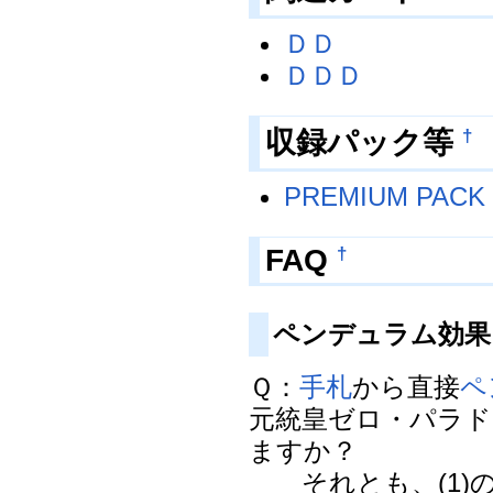
ＤＤ
ＤＤＤ
収録パック等
†
PREMIUM PACK 
FAQ
†
ペンデュラム効
Ｑ：
手札
から直接
ペ
元統皇ゼロ・パラド
ますか？
それとも、(1)