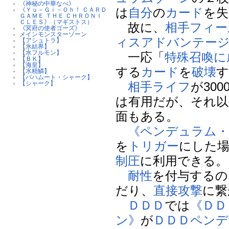
《神秘の中華なべ》
は
自分
の
カード
を失
《Ｙｕ－Ｇｉ－Ｏｈ！ ＣＡＲＤ
ＧＡＭＥ ＴＨＥ ＣＨＲＯＮＩ
ＣＬＥＳ》（マギストス）
故に、
相手
フィー
《冥府の使者ゴーズ》
メインモンスターゾーン
ィスアドバンテー
【アシュトラ】
【氷結界】
【水フルモン】
一応「
特殊召喚に
【ＢＫ】
【海皇】
する
カード
を
破壊
す
【水精鱗】
【バハムート・シャーク】
相手
ライフ
が30
【シャーク】
は有用だが、それ以
面もある。
《ペンデュラム・
を
トリガー
にした
制圧
に利用できる。
耐性
を付与するの
だり、
直接攻撃
に繋
ＤＤＤ
では
《ＤＤ
ン》
が
ＤＤＤ
ペンデ