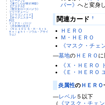
【トークン】
パー》
へと変身
《凍てし心が映す神影》
【アステカ】
《聖王女ローズパメラ》
フリーチェーン
【ドラゴンメイド】
関連カード
†
【＠イグニスター】
列王
ドミナス・パージ
《月女神の至天》
《Ｎｏ.１０１ Ｓ・Ｈ・Ａｒｋ
ＨＥＲＯ
Ｋｎｉｇｈｔ－ソウル・アサイ
ラム》
Ｍ・ＨＥＲＯ
《マスク・チェ
―
墓地
の
ＨＥＲＯ
に
《Ｘ・ＨＥＲＯ 
《Ｅ・ＨＥＲＯ 
炎属性
の
ＨＥＲＯ
―
レベル
５以下
（
《マスク・チェン