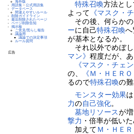
海外版
特殊召喚
方法とし
用語集
・
公式用語集
データベース
よって
《マスク・
間違えやすいルール
削除ガイドライン
最近削除されたページ
その後、何らかの
ページ削除告知
掲示板
ー
に自己
特殊召喚
へ
ご意見/荒らし報告
議論用
が基本となるか。
議論での決定事項
ルール質問
それ以外でめぼし
広告
マン》
程度だが、あ
《マスク・チェン
の、
《Ｍ・ＨＥＲＯ
るので
特殊召喚
の難
モンスター効果
は
力
の
自己強化
。
墓地リソース
が増
撃力
・倍率が低いた
加えて
Ｍ・ＨＥＲ