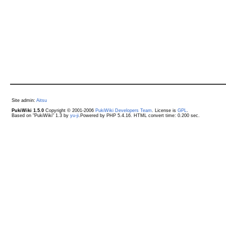
Site admin:
Aitsu
PukiWiki 1.5.0
Copyright © 2001-2006
PukiWiki Developers Team
. License is
GPL
.
Based on "PukiWiki" 1.3 by
yu-ji
.Powered by PHP 5.4.16. HTML convert time: 0.200 sec.