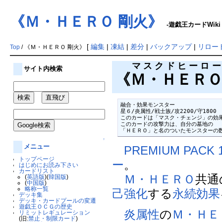
《Ｍ・ＨＥＲＯ 剛火》
-遊戯王カードWiki
[
編集
|
凍結
|
差分
|
バックアップ
|
リロー
Top
/ 《Ｍ・ＨＥＲＯ 剛火》
マスクドヒーロー
サイト内検索
《
Ｍ・ＨＥＲ
融合・効果モンスター

星６/炎属性/戦士族/攻2200/守1800

このカードは「マスク・チェンジ」の効果
このカードの攻撃力は、自分の墓地の

「ＨＥＲＯ」と名のついたモンスターの
↑
メニュー
PREMIUM PACK 
トップページ
ー
。
はじめにお読み下さい
カードリスト
Ｍ・ＨＥＲＯ
共通
(
英語版
)(
韓国版
)
(
中国版
)
略称一覧
己強化
する
永続効果
デッキ集
デッキ・カードプールの変遷
遊戯王ＯＣＧの歴史
炎属性
の
Ｍ・ＨＥ
リミットレギュレーション
(旧:
禁止・制限カード
)