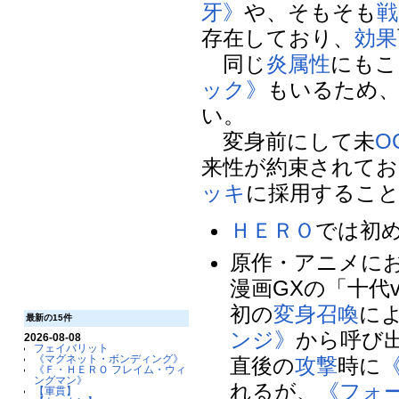
牙》
や、そもそも
戦
存在しており、
効果
同じ
炎属性
にもこ
ック》
もいるため、
い。
変身前にして未
O
来性が約束されてお
ッキ
に採用するこ
ＨＥＲＯ
では初
原作・アニメに
漫画GXの「十代
初の
変身召喚
に
最新の15件
ンジ》
から呼び
2026-08-08
フェイバリット
《マグネット・ボンディング》
直後の
攻撃
時に
《Ｆ・ＨＥＲＯ フレイム・ウィ
ングマン》
れるが、
《フォ
【軍貫】