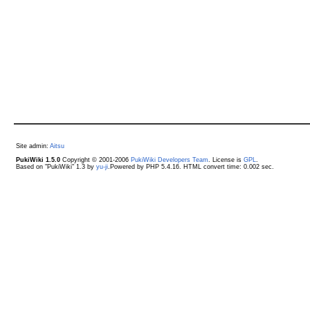
Site admin:
Aitsu
PukiWiki 1.5.0
Copyright © 2001-2006
PukiWiki Developers Team
. License is
GPL
.
Based on "PukiWiki" 1.3 by
yu-ji
.Powered by PHP 5.4.16. HTML convert time: 0.002 sec.