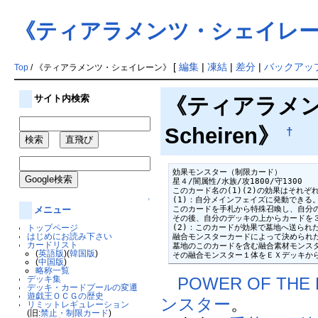
《ティアラメンツ・シェイレ
[
編集
|
凍結
|
差分
|
バックアッ
Top
/ 《ティアラメンツ・シェイレーン》
サイト内検索
《ティアラメンツ
Scheiren》
†
効果モンスター（制限カード）

星４/闇属性/水族/攻1800/守1300

このカード名の(1)(2)の効果はそれぞ
(1)：自分メインフェイズに発動できる。
↑
このカードを手札から特殊召喚し、自分の
メニュー
その後、自分のデッキの上からカードを３
(2)：このカードが効果で墓地へ送られた
トップページ
はじめにお読み下さい
融合モンスターカードによって決められた
カードリスト
墓地のこのカードを含む融合素材モンス
(
英語版
)(
韓国版
)
その融合モンスター１体をＥＸデッキか
(
中国版
)
略称一覧
POWER OF THE
デッキ集
デッキ・カードプールの変遷
遊戯王ＯＣＧの歴史
ンスター
。
リミットレギュレーション
(旧:
禁止・制限カード
)