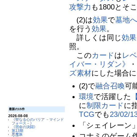
攻撃力
も1800と
(2)は
効果
で
墓地
を行う
効果
。
詳しくは同じ
効果
照。
この
カード
は
レ
イバー・リダン》
・
ズ素材
にした場合に
(2)で
融合召喚
可
環境
で活躍した
に
制限カード
に
最新の15件
TCG
でも
23/02/1
2026-08-08
《聖なる心のバリア －マインド
「シェイレーン
フォース－》
《宿命の決闘》
第13期
コナミのゲーム
悪魔族