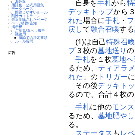
自身を
手札
から
特
海外版
用語集
・
公式用語集
データベース
デッキトップ
から
間違えやすいルール
削除ガイドライン
れた
場合に
手札
・
フ
最近削除されたページ
ページ削除告知
掲示板
戻し
て
融合召喚
する
ご意見/荒らし報告
議論用
議論での決定事項
(1)は自己
特殊召
ルール質問
プ
３枚の
墓地送り
の
広告
手札
を１枚
墓地へ
るため、
ティアラ
れた
」の
トリガー
その後
デッキト
るので、合計４枚の
手札
に他の
モンス
るため、
墓地肥やし
る。
ステータス
も
レ