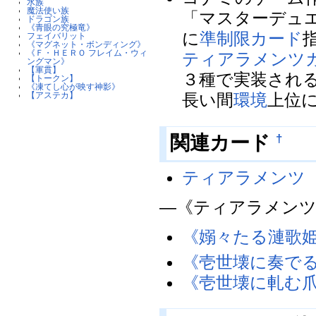
水族
魔法使い族
「マスターデュ
ドラゴン族
《青眼の究極竜》
に
準制限カード
フェイバリット
《マグネット・ボンディング》
《Ｆ・ＨＥＲＯ フレイム・ウィ
ティアラメンツ
ングマン》
【軍貫】
３種で実装され
【トークン】
《凍てし心が映す神影》
【アステカ】
長い間
環境
上位
†
関連カード
ティアラメンツ
―《ティアラメン
《嫋々たる漣歌
《壱世壊に奏で
《壱世壊に軋む