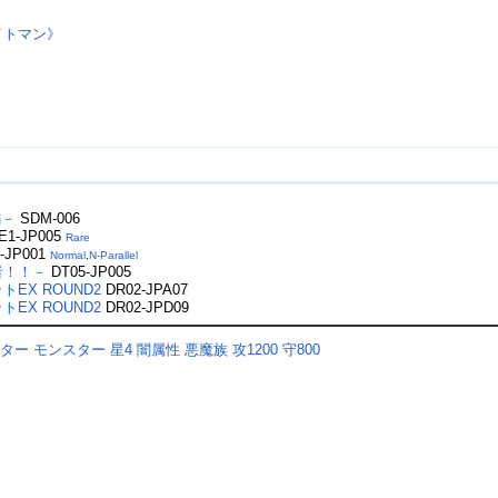
イトマン》
編－
SDM-006
E1-JP005
Rare
-JP001
Normal
,
N-Parallel
覇者！！－
DT05-JP005
EX ROUND2
DR02-JPA07
EX ROUND2
DR02-JPD09
スター
モンスター
星4
闇属性
悪魔族
攻1200
守800