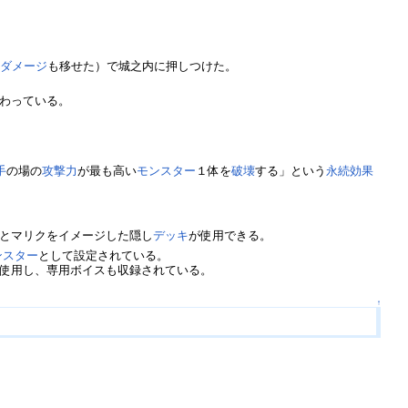
闘ダメージ
も移せた）で城之内に押しつけた。
わっている。
手
の場の
攻撃力
が最も高い
モンスター
１体を
破壊
する」という
永続効果
とマリクをイメージした隠し
デッキ
が使用できる。
ンスター
として設定されている。
使用し、専用ボイスも収録されている。
↑