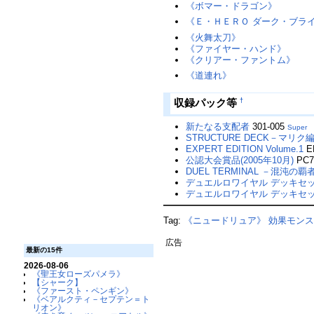
《ボマー・ドラゴン》
《Ｅ・ＨＥＲＯ ダーク・ブラ
《火舞太刀》
《ファイヤー・ハンド》
《クリアー・ファントム》
《道連れ》
†
収録パック等
新たなる支配者
301-005
Super
STRUCTURE DECK－マリク
EXPERT EDITION Volume.1
E
公認大会賞品(2005年10月)
PC7
DUEL TERMINAL －混沌の
デュエルロワイヤル デッキセット
デュエルロワイヤル デッキセット
Tag:
《ニュードリュア》
効果モン
広告
最新の15件
2026-08-06
《聖王女ローズパメラ》
【シャーク】
《ファースト・ペンギン》
《ベアルクティ－セプテン＝ト
リオン》