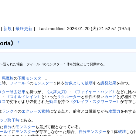
|
新規
|
最終更新
] Last-modified: 2026-01-20 (火) 21:52:57 (197d)
ria》
†
地へ送られた場合、フィールドのモンスター１体を対象として発動する。

・
悪魔族
の
下級モンスター
。
た
時、
フィールド
の
モンスター
１体を
対象として
破壊
する
誘発効果
を持つ。
スター除去
効果
を持つが、
《火舞太刀》
・
《ファイヤー・ハンド》
などに比
》
・
《スキルドレイン》
といった
リクルーター
と相性の良い
カード
と好相性
タス
で劣るがより強化された
効果
を持つ
《グレイブ・スクワーマー》
が存在
は
ランク
４の
エクシーズ素材
になる点と、前者とは微細ながら
攻撃力
を有す
ップ終了時
である。
た
自分
の
モンスター
も選択可能となっている。
ールド
に
モンスター
が存在しなかった場合、
自分
モンスター
を１体
破壊
しな