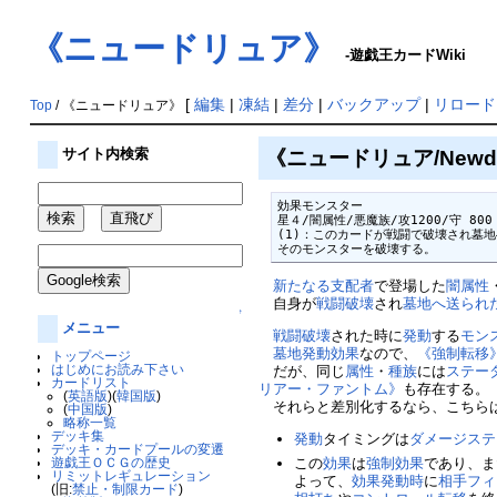
《ニュードリュア》
-遊戯王カードWiki
[
編集
|
凍結
|
差分
|
バックアップ
|
リロード
Top
/ 《ニュードリュア》
《ニュードリュア/Newdo
サイト内検索
効果モンスター

星４/闇属性/悪魔族/攻1200/守 800

(1)：このカードが戦闘で破壊され墓
そのモンスターを破壊する。
新たなる支配者
で登場した
闇属性
自身が
戦闘破壊
され
墓地へ送られ
↑
メニュー
戦闘破壊
された時に
発動
する
モン
墓地
発動
効果
なので、
《強制転移
トップページ
はじめにお読み下さい
だが、同じ
属性
・
種族
には
ステー
カードリスト
リアー・ファントム》
も存在する。
(
英語版
)(
韓国版
)
それらと差別化するなら、こちら
(
中国版
)
略称一覧
デッキ集
発動
タイミングは
ダメージステ
デッキ・カードプールの変遷
遊戯王ＯＣＧの歴史
この
効果
は
強制効果
であり、ま
リミットレギュレーション
よって、
効果発動時
に
相手
フィ
(旧:
禁止・制限カード
)