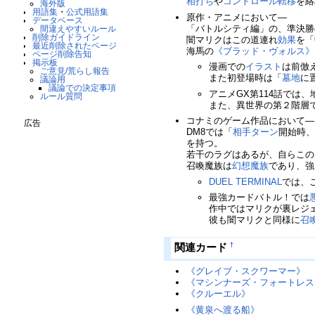
相打ち
や
コントロール転移
を絡
海外版
用語集
・
公式用語集
原作・アニメにおいて―
データベース
「バトルシティ編」の、準決勝
間違えやすいルール
削除ガイドライン
闇マリクはこの道連れ
効果
を「
最近削除されたページ
海馬の
《ブラッド・ヴォルス》
ページ削除告知
掲示板
漫画での
イラスト
は前倣
ご意見/荒らし報告
また初登場時は「
墓地
に
議論用
議論での決定事項
アニメGX第114話では
ルール質問
また、異世界の第２階層
コナミのゲーム作品において―
広告
DM8では「
相手
ターン
開始時
を持つ。
若干のラグはあるが、自らこの
召喚魔族は
幻想魔族
であり、強
DUEL TERMINAL
では、
最強カードバトル！では
作中ではマリクが裏レジ
彼も闇マリクと同様に
召
†
関連カード
《グレイブ・スクワーマー》
《マシンナーズ・フォートレス
《クルーエル》
《黄泉へ渡る船》