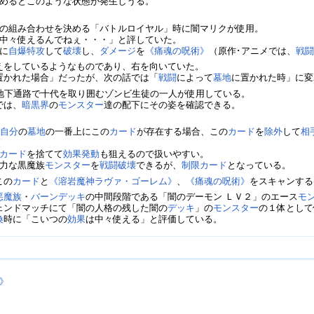
めるとこのような状態が発生しうる。
の組み合わせを決める「バトルロイヤル」時に闇マリクが使用。
中々使えるんでねぇ・・・」と評していた。
に
自爆特攻
して
破壊
し、
ダメージ
を
《痛魂の呪術》
（原作･アニメでは、
戦
えをしているようなものであり、右を向いていた。
置かれた場合」だったが、次の話では「
戦闘
によって
墓地
に置かれた時」に変
、地下通路で十代を取り囲むゾンビ生徒の一人が使用している。
では、
暗黒界
の
モンスター
達の配下にその姿を確認できる。
、
自分
の
墓地
の一番上にこの
カード
が存在する場合、この
カード
を
除外
して
相
カード
を捨てて
効果
発動
も狙えるので扱いやすい。
力な黒魔族
モンスター
を
戦闘破壊
できるが、
制限カード
となっている。
この
カード
と
《溶岩魔神ラヴァ・ゴーレム》
、
《痛魂の呪術》
をスキャンする
悪魔族
・
バーン
デッキ
の中間段階である「闇のデーモン ＬＶ２」のエース
モ
ェンドマッチにて「闇の人格の残した闇の
デッキ
」の
モンスター
の１体として
喚
時に「こいつの
効果
は中々使える」と評価している。
》