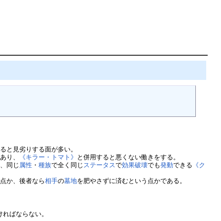
べると見劣りする面が多い。
であり、
《キラー・トマト》
と併用すると悪くない働きをする。
し、同じ
属性
・
種族
で全く同じ
ステータス
で
効果破壊
でも
発動
できる
《ク
る点か、後者なら
相手
の
墓地
を肥やさずに済むという点かである。
ければならない。