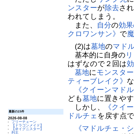
ンスター
が
除去
さ
われてしまう。
また、
自分
の
効果
クロワンサン》
で
(2)は
墓地
の
マド
基本的に自身の
リ
はずなので２回は
墓地
に
モンスター
ティーブレイク》
《クイーンマド
ども
墓地
に置きやす
しかし、
《クイ
最新の15件
ドルチェ
を戻す点
2026-08-08
フリーチェーン
【ドラゴンメイド】
《マドルチェ・シ
【＠イグニスター】
列王