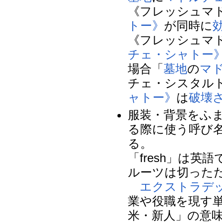
《フレッシュマ
トー》
が同時に
《フレッシュマド
チェ・シャトー
場合「
墓地
の
マ
チェ・シスタル
ャトー》
は
破壊
服装・背景をふ
る際に使う呼び
る。
「fresh」は
ルーツは切った
エクストラデ
業や役職を現す
米・新人」の意