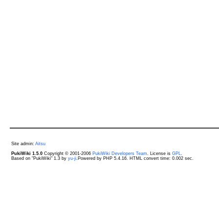
Site admin:
Aitsu
PukiWiki 1.5.0
Copyright © 2001-2006
PukiWiki Developers Team
. License is
GPL
.
Based on "PukiWiki" 1.3 by
yu-ji
.Powered by PHP 5.4.16. HTML convert time: 0.002 sec.