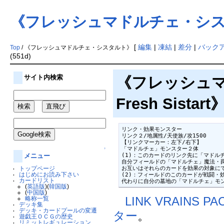
《フレッシュマドルチェ・シ
[
編集
|
凍結
|
差分
|
バック
Top
/ 《フレッシュマドルチェ・シスタルト》
(551d)
サイト内検索
《フレッシュマド
Fresh Sistart
リンク・効果モンスター

リンク２/地属性/天使族/攻1500

【リンクマーカー：左下/右下】

「マドルチェ」モンスター２体

↑
(1)：このカードのリンク先に「マドル
メニュー
自分フィールドの「マドルチェ」魔法・罠
お互いはそれらのカードを効果の対象にで
トップページ
はじめにお読み下さい
(2)：フィールドのこのカードが戦闘・効
カードリスト
代わりに自分の墓地の「マドルチェ」モ
(
英語版
)(
韓国版
)
(
中国版
)
LINK VRAINS PA
略称一覧
デッキ集
デッキ・カードプールの変遷
ター
。
遊戯王ＯＣＧの歴史
リミットレギュレーション