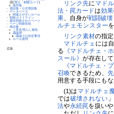
リンク先
に
マド
(旧:
禁止・制限カード
)
海外版
用語集
・
公式用語集
法・罠カード
は
効果
データベース
間違えやすいルール
果
、自身が
戦闘破壊
削除ガイドライン
最近削除されたページ
ルチェ
モンスター
ページ削除告知
掲示板
ご意見/荒らし報告
議論用
リンク素材
の指定
議論での決定事項
ルール質問
マドルチェ
には
広告
る
《マドルチェ・
スール》
が存在して
《マドルチェ・
召喚
できるため、
先
用意する手段にもな
(1)は
マドルチェ
では
破壊されない
法
や
永続罠
を扱いや
ただし
リンク先