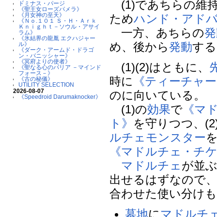
(1)であちらの維
ドミナス・パージ
《聖王女ローズパメラ》
《月女神の至天》
ため
ハンド・アド
《Ｎｏ.１０１ Ｓ・Ｈ・Ａｒｋ
Ｋｎｉｇｈｔ－ソウル・アサイ
一方、あちらの
発
ラム》
《氷結界の龍胤 エクハジャー
め、後から
発動
する
ル》
《ダーク・アームド・ドラゴ
ン・バニッシャー》
《冥府よりの使者》
(1)(2)はともに、
《聖なる心のバリア －マインド
フォース－》
時に
《ティーチャ
《古の秘儀》
UTILITY SELECTION
2026-08-07
のに向いている。
《Speedroid Darumaknocker》
(1)の
効果
で
《マ
ト》
を守りつつ、(2
ルチェ
モンスター
《マドルチェ・チ
マドルチェ
が並
出せるはずなので
合わせた使い分けも
墓地
に
マドルチ