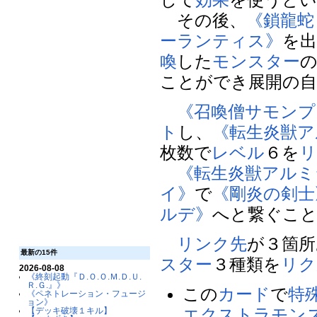
その後、
《鎖龍蛇
ーランティス》
を
喚
した
モンスター
ことができ展開の自
《召喚僧サモンプ
ト
し、
《転生炎獣ア
枚数で
レベル
６を
リ
《転生炎獣アルミ
イ》
で
《剛炎の剣士
ルデ》
へと繋ぐこ
リンク先
が３箇所
最新の15件
スター
３種類を
リク
2026-08-08
《終刻起動『Ｄ.Ｏ.Ｏ.Ｍ.Ｄ.Ｕ.
Ｒ.Ｇ.』》
この
カード
で
特
《ペネトレーション・フュージ
ョン》
エクストラモン
【デッキ破壊１キル】