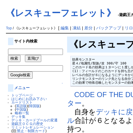
《レスキューフェレット》
-遊戯王カ
[
編集
|
凍結
|
差分
|
バックアップ
|
リロ
Top
/ 《レスキューフェレット》
サイト内検索
《レスキューフェレ
効果モンスター

星４/地属性/獣族/攻 300/守 100

このカード名の効果は１ターンに１度しか
(1)：フィールドのこのカードを持ち主
レベルの合計が６になるようにデッキから
リンクモンスターのリンク先となる自分フ
この効果で特殊召喚したモンスターの効
↑
メニュー
CODE OF THE D
トップページ
はじめにお読み下さい
ター
。
カードリスト
(
英語版
)(
韓国版
)
(
中国版
)
自身を
デッキに戻
略称一覧
デッキ集
ル
合計が６となる
デッキ・カードプールの変遷
遊戯王ＯＣＧの歴史
持つ。
リミットレギュレーション
(旧:
禁止・制限カード
)