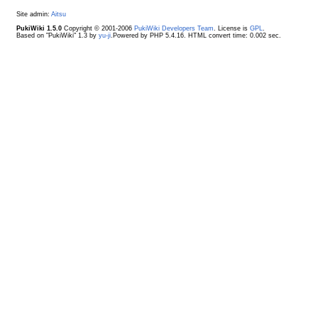
Site admin:
Aitsu
PukiWiki 1.5.0
Copyright © 2001-2006
PukiWiki Developers Team
. License is
GPL
.
Based on "PukiWiki" 1.3 by
yu-ji
.Powered by PHP 5.4.16. HTML convert time: 0.002 sec.