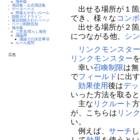
海外版
用語集
・
公式用語集
出せる場所が１箇
データベース
間違えやすいルール
でき、様々な
コン
削除ガイドライン
最近削除されたページ
ページ削除告知
出せる場所が２箇
掲示板
ご意見/荒らし報告
につながる他、
シ
議論用
議論での決定事項
ルール質問
リンクモンスタ
広告
リンクモンスター
幸い
召喚制限
は無
で
フィールド
に出
効果
使用
後は
デッ
いった方法を取る
主な
リクルート
方
が、こちらは
リン
い。
例えば、
サーチ
し
して
効果
を使うとい