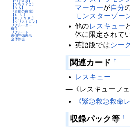
【つまずき】
【ＶＷＸＹＺ】
マーカー
が
自分
【ＶＳ】
《青眼の白龍》
モンスターゾー
【Ｕ.Ａ.】
【Ｐ.Ｕ.Ｎ.Ｋ.】
【クリストロン】
他の
レスキュー
リクルーター
蘇生
リクルート
体に限定されて
表側守備表示
全体除去
英語版では
シー
†
関連カード
レスキュー
―《レスキューフ
《緊急救急救命
†
収録パック等