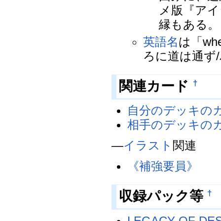
メ版『アイ
縁もある。
英語名
は「wher
ろに道は通ず
関連カード
†
自分のデッキの
相手のデッキの
―
イラスト
関連
《補強要員》
収録パック等
†
LEGACY OF DE