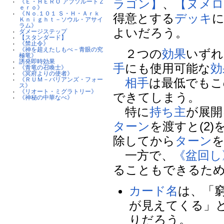
ラゴン】
、
【ヌメロ
《Ｅ・ＨＥＲＯ アブソルートＺ
ｅｒｏ》
《Ｎｏ.１０１ Ｓ・Ｈ・Ａｒｋ
得意とする
デッキ
Ｋｎｉｇｈｔ－ソウル・アサイ
ラム》
よいだろう。
ダメージステップ
【スタンダード】
《禁止令》
《神を超えたしもべ－青眼の究
２つの
効果
いずれ
極竜》
誘発即時効果
手
にも使用可能な
効
《青竜の召喚士》
《冥府よりの使者》
相手
は最低でもこ
《ＲＵＭ－バリアンズ・フォー
ス》
《リオート・ミグラトリー》
できてしまう。
《神秘の中華なべ》
特に
持ち主
が展開
ターン
を渡すと(2
除してから
ターン
一方で、
《盆回し
ることもできるた
カード名
は、「
が見えてくる」
りだろう。