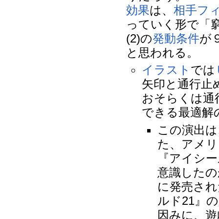
効果
は、
相手
フ
っていく形で「
(2)の
発動条件
が
と思われる。
イラスト
では
矢印と通行止
おそらくは通
できる最適解
この演出は
た、アメリ
『アイシー
意識したの
に発売され
ルド21』
因みに、遊