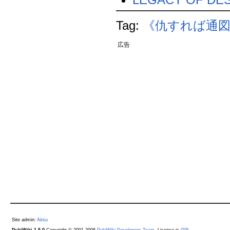
Tag:
《仇すれば通
広告
Site admin:
Aitsu
PukiWiki 1.5.0
Copyright © 2001-2006
PukiWiki Developers Team
. License is
GPL
.