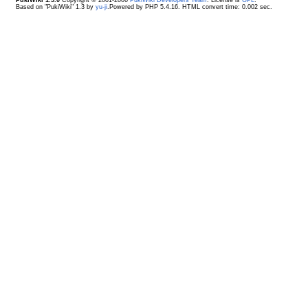
Based on "PukiWiki" 1.3 by
yu-ji
.Powered by PHP 5.4.16. HTML convert time: 0.002 sec.