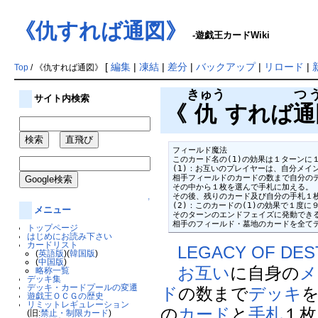
《仇すれば通図》
-遊戯王カードWiki
[
編集
|
凍結
|
差分
|
バックアップ
|
リロード
|
Top
/ 《仇すれば通図》
きゅう
つ
サイト内検索
《
仇
すれば
通
フィールド魔法

このカード名の(1)の効果は１ターンに１
(1)：お互いのプレイヤーは、自分メイ
相手フィールドのカードの数まで自分のデ
その中から１枚を選んで手札に加える。

その後、残りのカード及び自分の手札１枚
↑
(2)：このカードの(1)の効果で１度に
メニュー
そのターンのエンドフェイズに発動できる
相手のフィールド・墓地のカードを全て
トップページ
はじめにお読み下さい
カードリスト
LEGACY OF DES
(
英語版
)(
韓国版
)
(
中国版
)
お互い
に自身の
メ
略称一覧
デッキ集
デッキ・カードプールの変遷
ド
の数まで
デッキ
遊戯王ＯＣＧの歴史
リミットレギュレーション
の
カード
と
手札
１枚
(旧:
禁止・制限カード
)