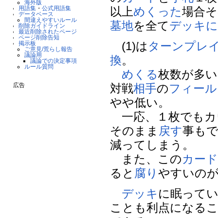
海外版
用語集
・
公式用語集
以上
めくった
場合そ
データベース
間違えやすいルール
墓地
を全て
デッキに
削除ガイドライン
最近削除されたページ
ページ削除告知
(1)は
ターンプレ
掲示板
ご意見/荒らし報告
議論用
換
。
議論での決定事項
ルール質問
めくる
枚数が多い
広告
対戦
相手
の
フィール
やや低い。
一応、１枚でもカ
そのまま
戻す
事も
減ってしまう。
また、この
カー
ると
腐り
やすいの
デッキ
に眠って
ことも利点になる