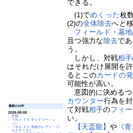
できる。
(1)で
めくった
枚
(2)の
全体除去
へと
フィールド
・
墓地
且つ強力な
除去
であ
う。
しかし、対戦
相手
はそれだけ展開を
るとこの
カードの
可能性が高い。
意図的に決めるつ
カウンター
行為を
最新の15件
て対戦
相手
の
フィー
2026-08-08
い。
天気
《Ｎｏ.７０ デッドリー・シ
ン》
【天盃龍】
や
《青
《Ｎｏ.２１ 氷結のレディ・ジ
ャスティス》