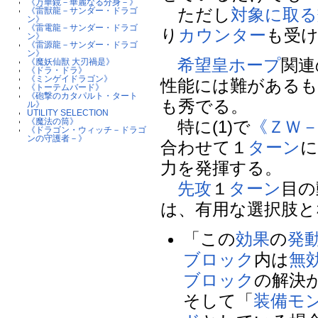
《万華鏡－華麗なる分身－》
ただし
対象に取る
《雷獣龍－サンダー・ドラゴ
ン》
《雷電龍－サンダー・ドラゴ
り
カウンター
も受
ン》
《雷源龍－サンダー・ドラゴ
ン》
希望皇ホープ
関連
《魔妖仙獣 大刃禍是》
《ドラ・ドラ》
《ミンゲイドラゴン》
性能には難がある
《トーテムバード》
《砲撃のカタパルト・タート
も秀でる。
ル》
UTILITY SELECTION
《魔法の筒》
特に(1)で
《ＺＷ
《ドラゴン・ウィッチ－ドラゴ
ンの守護者－》
合わせて１
ターン
に
力を発揮する。
先攻
１
ターン
目の
は、有用な選択肢と
「この
効果
の
発
ブロック
内は
無
ブロック
の解決
そして「
装備モ