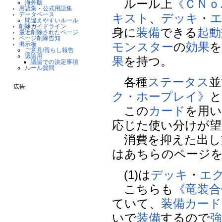
ルール上
《ＣＮｏ
海外版
用語集
・
公式用語集
データベース
キスト
、
デッキ
・
間違えやすいルール
削除ガイドライン
身に
装備
できる
起動
最近削除されたページ
ページ削除告知
モンスター
の
効果
掲示板
ご意見/荒らし報告
議論用
果
を持つ。
議論での決定事項
ルール質問
各種
ステータス
並
広告
ク・ホープレイ》
と
この
カード
を用い
応じた使い分けが望
消費を抑えた出し
はあちらのページ
(1)は
デッキ
・
エ
こちらも
《竜装合
ていて、
装備カード
いで
装備
するので