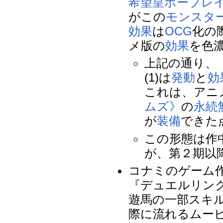
希望皇ホープレ
がこの
モンスタ
効果
は
OCG
化の
メ版の
効果
を色
上記の通り、
(1)は
発動
と
効
これは、アニ
ムズ》
の
永続
が
装備
できた
この形態は作
が、第２期以
コナミのゲーム
『デュエルリンク
遊馬の一部スキ
際に流れるムー