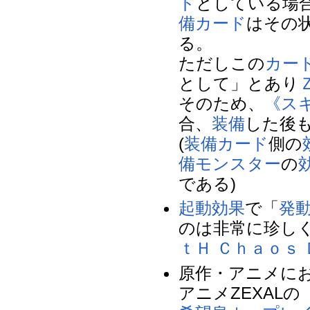
ド
としている場
備カード
はその
る。
ただしこの
カー
として」とあり
そのため、
《ス
合、
装備
した後
(
装備カード
側の
備モンスター
の
である)
起動効果
で「
発
のは非常に珍し
ｔＨ Ｃｈａｏｓ
原作・アニメに
アニメZEXAL