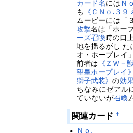
カード名
には
Ｎｏ
も
《ＣＮｏ.３９
ムービーには「
攻撃
名は「ホー
ーズ召喚
時の口上
地を揺るがし た
オ・ホープレイ
前者は
《ＺＷ－
望皇ホープレイ
獅子武装》
の
効
ちなみにゼアル
ていないが
召喚
関連カード
†
Ｎｏ.