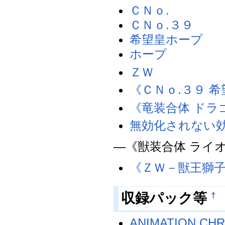
ＣＮｏ.
ＣＮｏ.３９
希望皇ホープ
ホープ
ＺＷ
《ＣＮｏ.３９ 
《竜装合体 ドラ
無効化されない
―《獣装合体 ライ
《ＺＷ－獣王獅
収録パック等
†
ANIMATION CHR