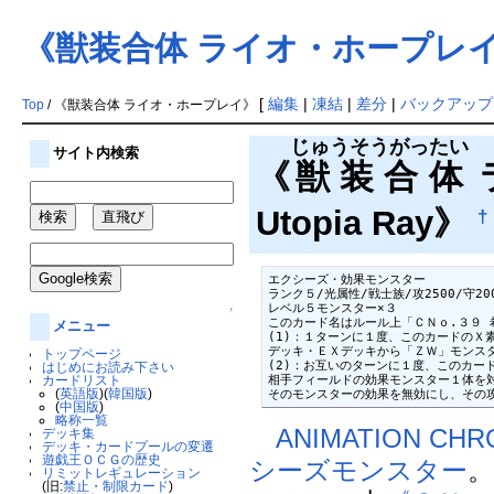
《獣装合体 ライオ・ホープレ
[
編集
|
凍結
|
差分
|
バックアップ
Top
/ 《獣装合体 ライオ・ホープレイ》
じゅうそうがったい
サイト内検索
《
獣装合体
ラ
Utopia Ray》
†
エクシーズ・効果モンスター

ランク５/光属性/戦士族/攻2500/守200
レベル５モンスター×３

↑
このカード名はルール上「ＣＮｏ.３９ 
メニュー
(1)：１ターンに１度、このカードのＸ
デッキ・ＥＸデッキから「ＺＷ」モンス
トップページ
(2)：お互いのターンに１度、このカー
はじめにお読み下さい
相手フィールドの効果モンスター１体を対
カードリスト
(
英語版
)(
韓国版
)
そのモンスターの効果を無効にし、その
(
中国版
)
略称一覧
ANIMATION CHRO
デッキ集
デッキ・カードプールの変遷
遊戯王ＯＣＧの歴史
シーズモンスター
リミットレギュレーション
(旧:
禁止・制限カード
)