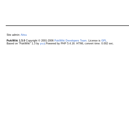
Site admin:
Aitsu
PukiWiki 1.5.0
Copyright © 2001-2006
PukiWiki Developers Team
. License is
GPL
.
Based on "PukiWiki" 1.3 by
yu-ji
.Powered by PHP 5.4.16. HTML convert time: 0.002 sec.