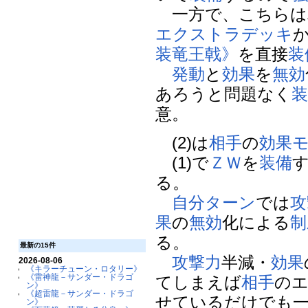
一方で、こちらは
エクストラデッキ
装竜王戟》
を直接
装
発動
と
効果
を
無効
あろうと問題なく
意。
(2)は
相手
の
効果
(1)で
ＺＷ
を
装備
る。
自分
ターン
では
攻
果
の
無効
化による
制
る。
最新の15件
攻撃力
半減・
効果
2026-08-06
《キラーチューン・ロタリー》
《雷神龍－サンダー・ドラゴ
てしまえば
相手
の
ン》
《超雷龍－サンダー・ドラゴ
せているだけでも
ン》