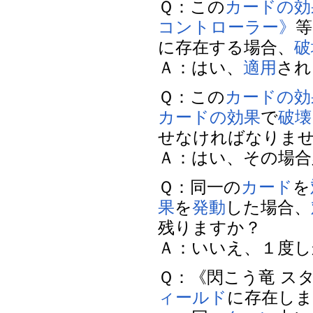
Ｑ：この
カードの効
コントローラー》
等
に存在する場合、
破
Ａ：はい、
適用
されま
Ｑ：この
カードの効
カードの効果
で
破壊
せなければなりま
Ａ：はい、その場合
Ｑ：同一の
カード
を
果
を
発動
した場合、
残りますか？
Ａ：いいえ、１度し
Ｑ：《閃こう竜 ス
ィールド
に存在しま