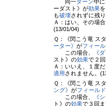
同一
ターン
中に
ーダスト》が
効果
を
も
破壊
されずに残り
Ａ：はい、その場合
(13/01/04)
Ｑ：《閃こう竜 ス
ーター》
が
フィール
この場合、
《ダ
スト》の
効果
で２回
Ａ：いいえ、１度だ
適用
されません。(13/
Ｑ：《閃こう竜 ス
ング》
が
フィール
この場合、
《シ
ト》の
効果
で３回ま