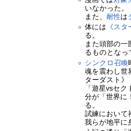
いなかった。
また、
耐性
は
体には
《スタ
る。
また頭部の一
るものとなっ
シンクロ召喚
魂を震わし世
ターダスト》
「遊星vsセ
分が「世界に
る。
試練において
我らが地平に