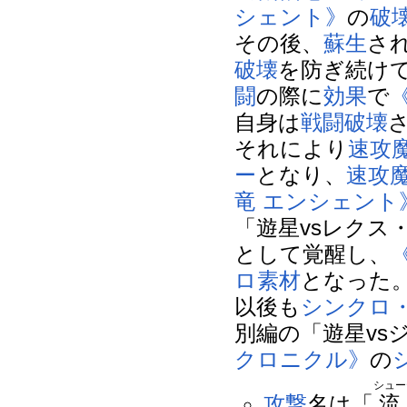
シェント》
の
破
その後、
蘇生
さ
破壊
を防ぎ続け
闘
の際に
効果
で
自身は
戦闘破壊
それにより
速攻
ー
となり、
速攻
竜 エンシェント
「遊星vsレクス
として覚醒し、
ロ素材
となった
以後も
シンクロ
別編の「遊星vs
クロニクル》
の
シュー
攻撃
名は「