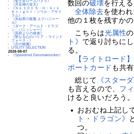
《聖王女ローズパメラ》
数回の
破壊
を行える
《月女神の至天》
《Ｎｏ.１０１ Ｓ・Ｈ・Ａｒｋ
全体除去
を使われ
Ｋｎｉｇｈｔ－ソウル・アサイ
ラム》
他の１枚を残すかの
《氷結界の龍胤 エクハジャー
ル》
《ダーク・アームド・ドラゴ
ン・バニッシャー》
こちらは
光属性
の
《冥府よりの使者》
《聖なる心のバリア －マインド
ト》
で返り討ちにし
フォース－》
《古の秘儀》
UTILITY SELECTION
る。
2026-08-07
《Speedroid Darumaknocker》
【ライトロード】
ポートカード
も共有
総じて
《スターダ
も言えるので、
フ
けると良いだろう
おおむね上記し
ト・ドラゴン》
つ。