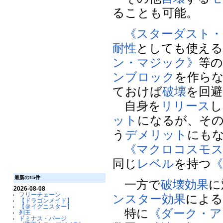
ることも可能。
《スターダスト・
耐性
としても使える
ン・マジック》
等
ンブロック
を作ら
ておけば
破壊
を回避
自身を
リリース
し
ット
になるが、そ
う
デメリット
にも
《マクロコスモ
同じ
レベル
を持つ
最新の15件
一方で
破壊
効果
に
2026-08-08
フリーチェーン
ンスター効果
によ
【ドラゴンメイド】
【＠イグニスター】
特に
《ダーク・ア
列王
ドミナス・パージ