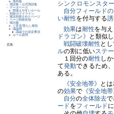
海外版
シンクロモンスタ
用語集
・
公式用語集
データベース
自分
フィールドの
間違えやすいルール
削除ガイドライン
い
耐性
を付与する
誘
最近削除されたページ
ページ削除告知
掲示板
ご意見/荒らし報告
効果
は
耐性
を与え
議論用
議論での決定事項
ドラゴン》
と類似
ルール質問
戦闘破壊
耐性
とし
広告
ル
の割に低い
ステ
１回分の
耐性
しか
て
発動
できるため、
ある。
《安全地帯》
とは
の
効果
で
《安全地帯
自分
の
全体除去
で
ード
を
フィールド
その他
自壊
する
モ