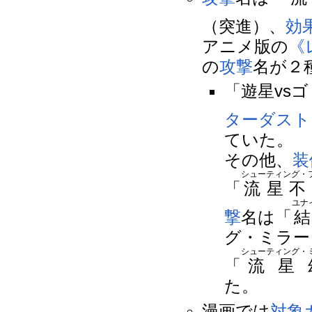
（突進）、
効
アニメ版の
《
の
攻撃
名が２
「遊星vs
ターダスト
ていた。
その他、
装
シューティング・
「
流星不
ユナ
撃
名は「
グ・ミラー
シューティング・
「
流星
た。
漫画では
対象