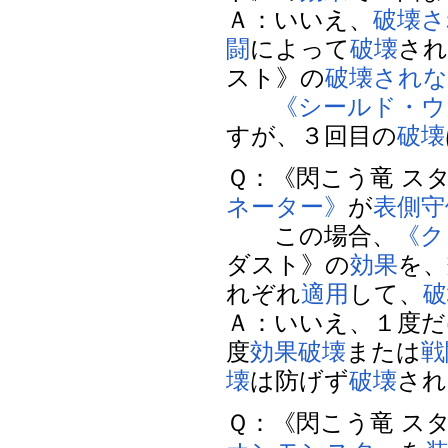
Ａ：いいえ、
破壊さ
闘
によって
破壊
され
スト》の
破壊され
《シールド・ウ
すが、３回目の
破壊
Ｑ：《閃こう竜 ス
ネーター》
が
表側守
この場合、
《ク
ダスト》の
効果
を、
れぞれ
適用
して、
破
Ａ：いいえ、１度だ
度
効果破壊
または
戦
壊
は防げず
破壊
されま
Ｑ：《閃こう竜 ス