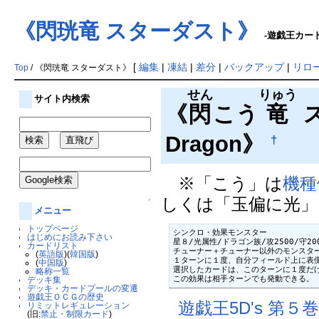
《閃珖竜 スターダスト》
-遊戯王カード
[
編集
|
凍結
|
差分
|
バックアップ
|
リロ
Top
/ 《閃珖竜 スターダスト》
せん
りゅう
サイト内検索
《
閃
こう
竜
ス
Dragon》
†
※「こう」は
機種
しくは「玉偏に光」
↑
メニュー
トップページ
シンクロ・効果モンスター

はじめにお読み下さい
星８/光属性/ドラゴン族/攻2500/守200
カードリスト
チューナー＋チューナー以外のモンスター
(
英語版
)(
韓国版
)
１ターンに１度、自分フィールド上に表側
(
中国版
)
選択したカードは、このターンに１度だけ
略称一覧
この効果は相手ターンでも発動できる。
デッキ集
デッキ・カードプールの変遷
遊戯王ＯＣＧの歴史
遊戯王5D's 第５
リミットレギュレーション
(旧:
禁止・制限カード
)