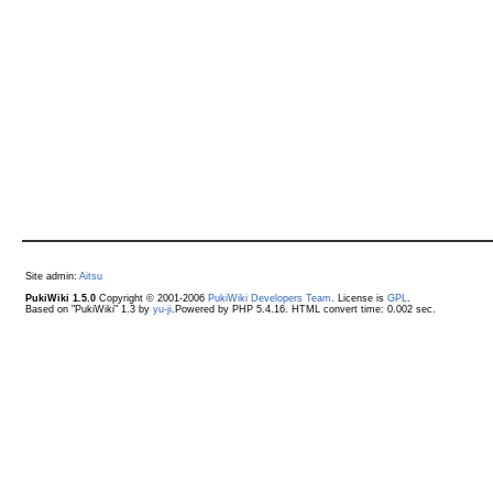
Site admin:
Aitsu
PukiWiki 1.5.0
Copyright © 2001-2006
PukiWiki Developers Team
. License is
GPL
.
Based on "PukiWiki" 1.3 by
yu-ji
.Powered by PHP 5.4.16. HTML convert time: 0.002 sec.