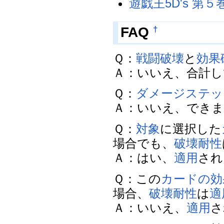
遊戯王5D's 第
FAQ
†
Ｑ：
戦闘破壊
と
効果
Ａ：いいえ、合計して１
Ｑ：
ダメージステッ
Ａ：いいえ、できません。
Ｑ：
対象
に選択した
場合でも、
破壊
耐性
Ａ：はい、
適用
されま
Ｑ：この
カードの効
場合、
破壊
耐性
は
適
Ａ：いいえ、
適用
さ