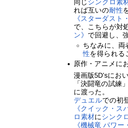
同じ
シンクロ素
れば互いの
耐性
《スターダスト
で、こちらが対
ン》
で回避し、
ちなみに、両
性
を得られる
原作・アニメに
漫画版5D'sに
「決闘竜の試練
に渡った。
デュエル
での初
《クイック・ス
ロ素材
に
シンク
《機械竜 パワー