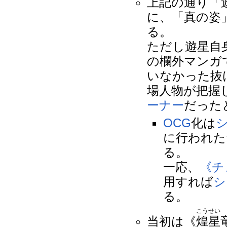
上記の通り「
に、「真の姿
る。
ただし遊星自
の欄外マンガ
いなかった抜
場人物が把握
ーナー
だった
OCG
化は
に行われた
る。
一応、
《チ
用すれば
シ
る。
こうせい
当初は《
煌星