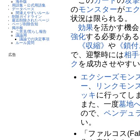
この
カード
の
攻撃
海外版
用語集
・
公式用語集
の
モンスター
が
エ
データベース
間違えやすいルール
状況は限られる。
削除ガイドライン
最近削除されたページ
ページ削除告知
効果
を活かす機会
掲示板
ご意見/荒らし報告
強化
する必要がある
議論用
議論での決定事項
ルール質問
《収縮》
や
《鎖付
で、迎撃時には
相手
広告
ク
を成功させやす
エクシーズモン
ー
、
リンクモン
ッキ
に行ってし
また、一度
墓地
ので、
ペンデュ
い。
「ファルコス(Fa