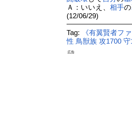
Ａ：いいえ、
相手
の
(12/06/29)
Tag:
《有翼賢者フ
性
鳥獣族
攻1700
守
広告