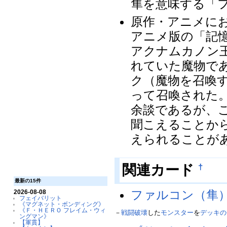
隼を意味する「ファ
原作・アニメに
アニメ版の「記
アクナムカノン
れていた魔物で
ク（魔物を召喚
って召喚された
余談であるが、
聞こえることか
えられることが
関連カード
†
最新の15件
ファルコン（隼
2026-08-08
フェイバリット
《マグネット・ボンディング》
《Ｆ・ＨＥＲＯ フレイム・ウィ
－
戦闘破壊
した
モンスター
を
デッキの
ングマン》
【軍貫】