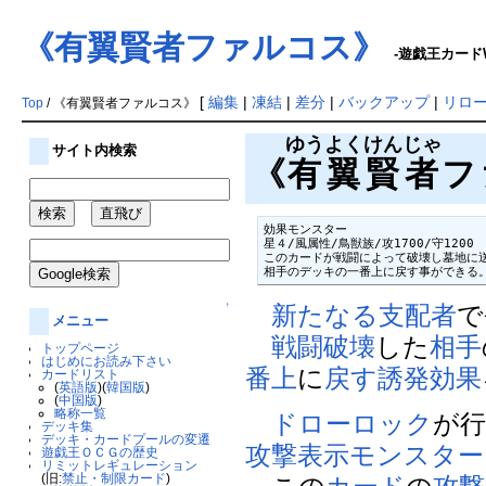
《有翼賢者ファルコス》
-遊戯王カードW
[
編集
|
凍結
|
差分
|
バックアップ
|
リロ
Top
/ 《有翼賢者ファルコス》
ゆうよくけんじゃ
サイト内検索
《
有翼賢者
ファ
効果モンスター

星４/風属性/鳥獣族/攻1700/守1200

このカードが戦闘によって破壊し墓地に送
相手のデッキの一番上に戻す事ができる
↑
新たなる支配者
で
メニュー
戦闘破壊
した
相手
トップページ
はじめにお読み下さい
番上
に
戻す
誘発効果
カードリスト
(
英語版
)(
韓国版
)
(
中国版
)
略称一覧
ドローロック
が
デッキ集
デッキ・カードプールの変遷
攻撃表示
モンスター
遊戯王ＯＣＧの歴史
リミットレギュレーション
(旧:
禁止・制限カード
)