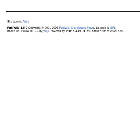
Site admin:
Aitsu
PukiWiki 1.5.0
Copyright © 2001-2006
PukiWiki Developers Team
. License is
GPL
.
Based on "PukiWiki" 1.3 by
yu-ji
.Powered by PHP 5.4.16. HTML convert time: 0.002 sec.