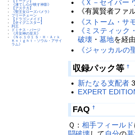
《Ｘ－セイバー 
【トークン】
《凍てし心が映す神影》
【アステカ】
《有翼賢者ファ
《聖王女ローズパメラ》
フリーチェーン
【ドラゴンメイド】
《ストーム・サ
【＠イグニスター】
列王
《ミスティック・
ドミナス・パージ
《月女神の至天》
《Ｎｏ.１０１ Ｓ・Ｈ・Ａｒｋ
破壊
・
墓地
を経
Ｋｎｉｇｈｔ－ソウル・アサイ
ラム》
《ジャッカルの
収録パック等
†
新たなる支配者
3
EXPERT EDITION
FAQ
†
Ｑ：
相手
フィールド
闘破壊
して
自分
の
墓