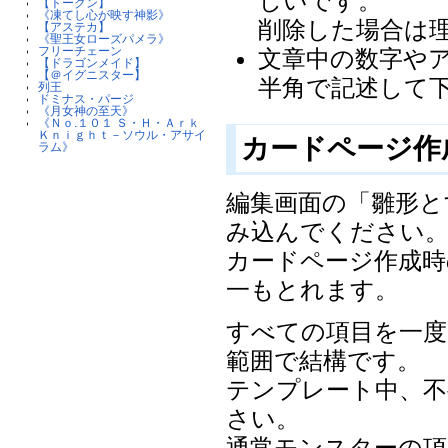
しいです。
【トークン】
《凍てし心が映す神影》
削除した場合は
【アステカ】
《聖王女ローズパメラ》
フリーチェーン
文章中の数字や
【ドラゴンメイド】
【＠イグニスター】
半角で記述して
列王
ドミナス・パージ
《月女神の至天》
《Ｎｏ.１０１ Ｓ・Ｈ・Ａｒｋ
Ｋｎｉｇｈｔ－ソウル・アサイ
カードページ作
ラム》
編集画面の「雛形と
み込んでください
カードページ作成時
一もとれます。
すべての項目を一度
範囲で結構です。
テンプレート中、
さい。
通常モンスターの項