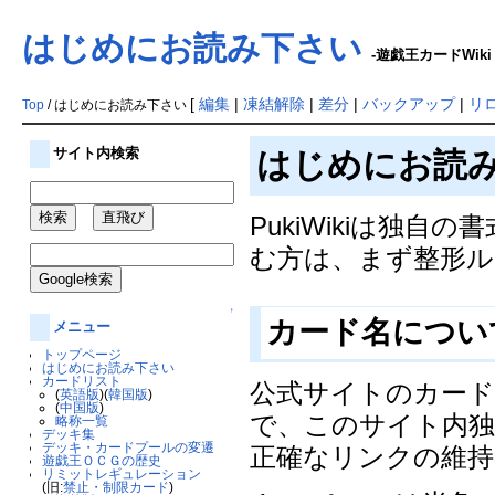
はじめにお読み下さい
-遊戯王カードWiki
[
編集
|
凍結解除
|
差分
|
バックアップ
|
リ
Top
/ はじめにお読み下さい
サイト内検索
はじめにお読
PukiWikiは独自
む方は、まず整形ル
↑
カード名につ
メニュー
トップページ
はじめにお読み下さい
カードリスト
公式サイトのカー
(
英語版
)(
韓国版
)
(
中国版
)
で、このサイト内独
略称一覧
デッキ集
デッキ・カードプールの変遷
正確なリンクの維持
遊戯王ＯＣＧの歴史
リミットレギュレーション
(旧:
禁止・制限カード
)