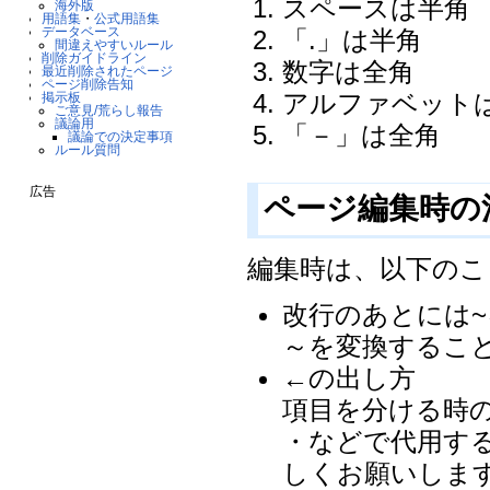
スペースは半角
海外版
用語集
・
公式用語集
データベース
「.」は半角
間違えやすいルール
削除ガイドライン
数字は全角
最近削除されたページ
ページ削除告知
アルファベット
掲示板
ご意見/荒らし報告
議論用
「－」は全角
議論での決定事項
ルール質問
広告
ページ編集時の
編集時は、以下のこ
改行のあとには
～を変換するこ
←の出し方
項目を分ける時
・などで代用す
しくお願いしま