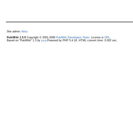
Site admin:
Aitsu
PukiWiki 1.5.0
Copyright © 2001-2006
PukiWiki Developers Team
. License is
GPL
.
Based on "PukiWiki" 1.3 by
yu-ji
.Powered by PHP 5.4.16. HTML convert time: 0.002 sec.