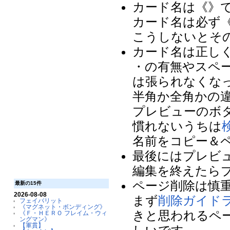
カード名は《》
カード名は必ず
こうしないとそ
カード名は正し
・の有無やスペ
は張られなくな
半角か全角かの
プレビューのボ
慣れないうちは
名前をコピー＆
最後にはプレビ
編集を終えたら
ページ削除は慎
最新の15件
2026-08-08
まず
削除ガイド
フェイバリット
《マグネット・ボンディング》
きと思われるペ
《Ｆ・ＨＥＲＯ フレイム・ウィ
ングマン》
【軍貫】