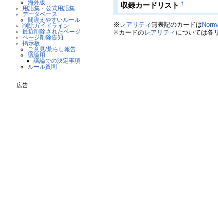
海外版
†
収録カードリスト
用語集
・
公式用語集
データベース
間違えやすいルール
※
レアリティ
無表記のカードは
Norm
削除ガイドライン
最近削除されたページ
※カードの
レアリティ
については各
ページ削除告知
掲示板
ご意見/荒らし報告
議論用
議論での決定事項
ルール質問
広告