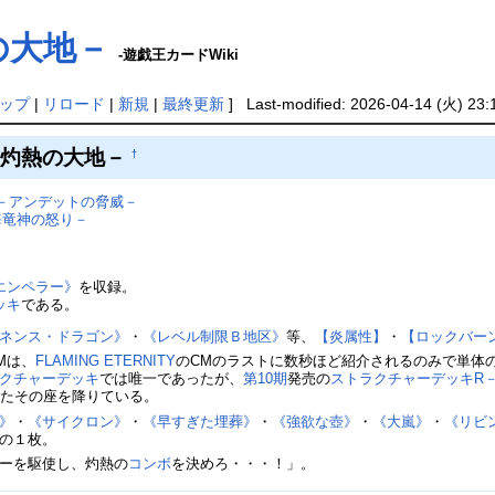
の大地－
-遊戯王カードWiki
ップ
|
リロード
|
新規
|
最終更新
] Last-modified: 2026-04-14 (火) 23:
－灼熱の大地－
†
－アンデットの脅威－
海竜神の怒り－
エンペラー》
を収録。
ッキ
である。
ネンス・ドラゴン》
・
《レベル制限Ｂ地区》
等、
【炎属性】
・
【ロックバー
Mは、
FLAMING ETERNITY
のCMのラストに数秒ほど紹介されるのみで単体
クチャーデッキ
では唯一であったが、
第10期
発売の
ストラクチャーデッキR
いたその座を降りている。
》
・
《サイクロン》
・
《早すぎた埋葬》
・
《強欲な壺》
・
《大嵐》
・
《リビ
の１枚。
ーを駆使し、灼熱の
コンボ
を決めろ・・・！」。