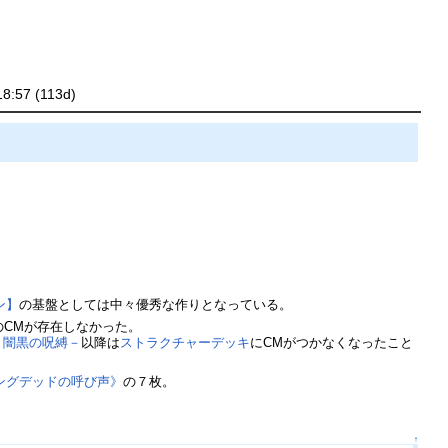
18:57 (113d)
ン】
の基盤としては中々優秀な作りとなっている。
のCMが存在しなかった。
－闇黒の呪縛－
以降は
ストラクチャーデッキ
にCMがつかなくなったこと
ングデッドの呼び声》
の７枚。
↑