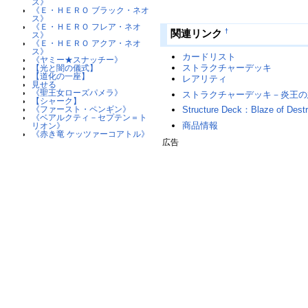
ス》
《Ｅ・ＨＥＲＯ ブラック・ネオ
ス》
《Ｅ・ＨＥＲＯ フレア・ネオ
†
関連リンク
ス》
《Ｅ・ＨＥＲＯ アクア・ネオ
ス》
カードリスト
《ヤミー★スナッチー》
ストラクチャーデッキ
【光と闇の儀式】
【道化の一座】
レアリティ
見せる
《聖王女ローズパメラ》
ストラクチャーデッキ－炎王の
【シャーク】
《ファースト・ペンギン》
Structure Deck：Blaze of Destr
《ベアルクティ－セプテン＝ト
商品情報
リオン》
《赤き竜 ケッツァーコアトル》
広告