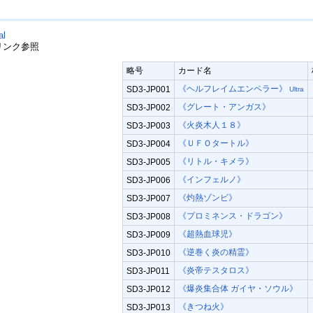
al
リンク参照
略号
カード名
《ヘルフレイムエンペラー》
SD3-JP001
Ultra
《グレート・アンガス》
SD3-JP002
《火炎木人１８》
SD3-JP003
《ＵＦＯタートル》
SD3-JP004
《リトル・キメラ》
SD3-JP005
《インフェルノ》
SD3-JP006
《灼熱ゾンビ》
SD3-JP007
《プロミネンス・ドラゴン》
SD3-JP008
《超熱血球児》
SD3-JP009
《逆巻く炎の精霊》
SD3-JP010
《炎帝テスタロス》
SD3-JP011
《爆炎集合体 ガイヤ・ソウル》
SD3-JP012
《きつね火》
SD3-JP013