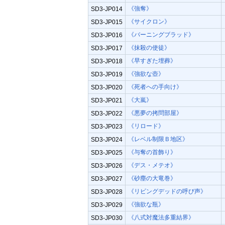
《強奪》
SD3-JP014
《サイクロン》
SD3-JP015
《バーニングブラッド》
SD3-JP016
《抹殺の使徒》
SD3-JP017
《早すぎた埋葬》
SD3-JP018
《強欲な壺》
SD3-JP019
《死者への手向け》
SD3-JP020
《大嵐》
SD3-JP021
《悪夢の拷問部屋》
SD3-JP022
《リロード》
SD3-JP023
《レベル制限Ｂ地区》
SD3-JP024
《与奪の首飾り》
SD3-JP025
《デス・メテオ》
SD3-JP026
《砂塵の大竜巻》
SD3-JP027
《リビングデッドの呼び声》
SD3-JP028
《強欲な瓶》
SD3-JP029
《八式対魔法多重結界》
SD3-JP030