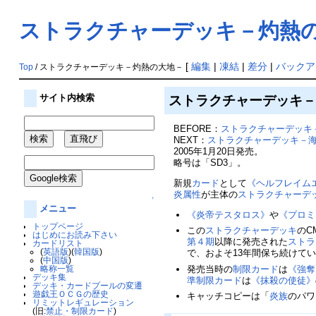
ストラクチャーデッキ－灼熱
[
編集
|
凍結
|
差分
|
バックア
Top
/ ストラクチャーデッキ－灼熱の大地－
ストラクチャーデッキ
サイト内検索
BEFORE：
ストラクチャーデッキ
NEXT：
ストラクチャーデッキ－
2005年1月20日発売。
略号は「SD3」。
新規
カード
として
《ヘルフレイム
炎属性
が主体の
ストラクチャーデ
↑
メニュー
《炎帝テスタロス》
や
《プロミ
トップページ
この
ストラクチャーデッキ
のC
はじめにお読み下さい
第４期
以降に発売された
ストラ
カードリスト
(
英語版
)(
韓国版
)
で、およそ13年間保ち続けて
(
中国版
)
発売当時の
制限カード
は
《強奪
略称一覧
デッキ集
準制限カード
は
《抹殺の使徒》
デッキ・カードプールの変遷
遊戯王ＯＣＧの歴史
キャッチコピーは「
炎族
のパワ
リミットレギュレーション
(旧:
禁止・制限カード
)