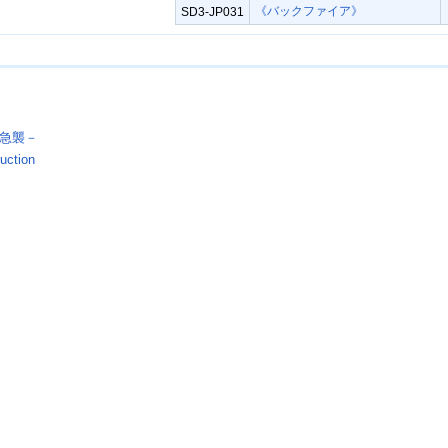
《バックファイア》
SD3-JP031
急襲－
uction